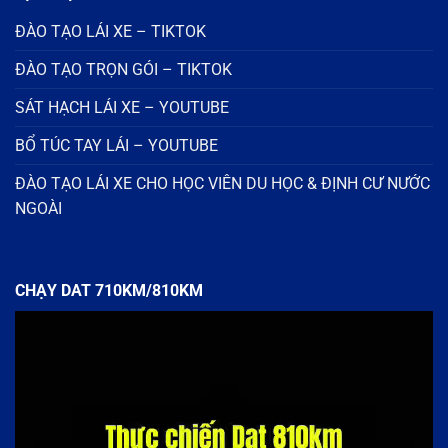
ĐÀO TẠO LÁI XE – TIKTOK
ĐÀO TẠO TRỌN GÓI – TIKTOK
SÁT HẠCH LÁI XE – YOUTUBE
BỔ TÚC TAY LÁI – YOUTUBE
ĐÀO TẠO LÁI XE CHO HỌC VIÊN DU HỌC & ĐỊNH CƯ NƯỚC
NGOÀI
CHẠY DAT 710KM/810KM
Trình
chơi
Video