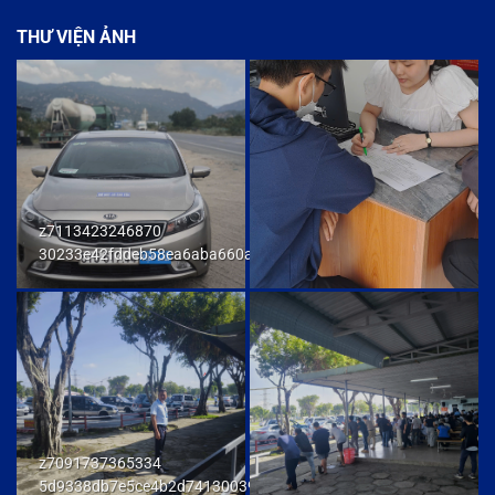
THƯ VIỆN ẢNH
z7113423246870
30233e42fddeb58ea6aba660ab436cb9
z7091737365334
5d9338db7e5ce4b2d741300392f80174