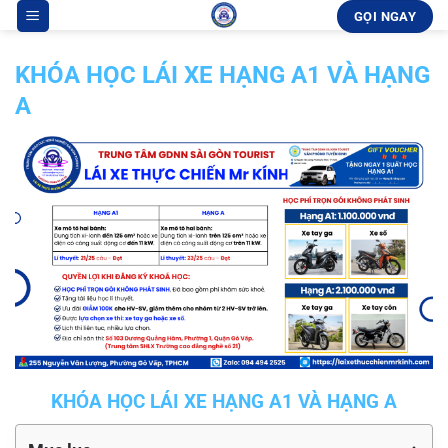
Bỏ
GỌI NGAY
qua
nội
KHÓA HỌC LÁI XE HẠNG A1 VÀ HẠNG
dung
A
KHÓA HỌC LÁI XE HẠNG A1 VÀ HẠNG A