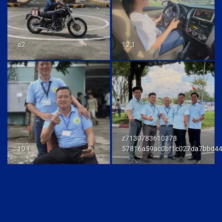
a2
12 1
z7130783610378
10 1
57816a59ac0bf1c027da7bbd4