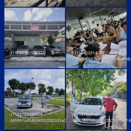
z7113423292851
z7113423314789
58943769d291766d3758650e972d81fd
700d69b987b956f5003f49aceb
z7113739086808
z7113746818659
4d9861a434b595522d2339a23458e048
7bc7283139089e92b2141f041