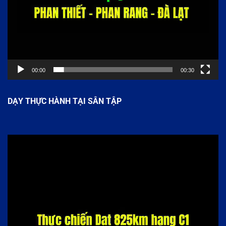
00:00
00:30
DẠY THỰC HÀNH TẠI SÂN TẬP
Trình
chơi
Video