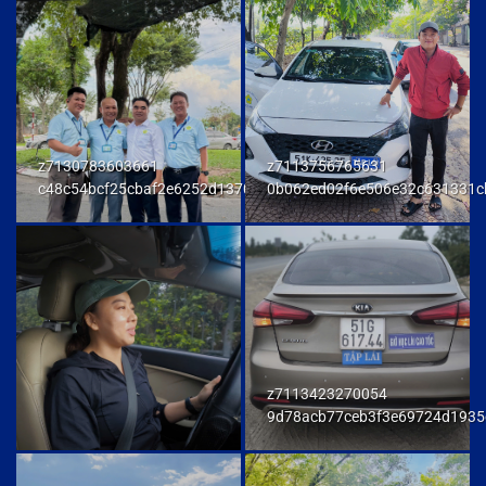
z7130783603661
z7113756765631
c48c54bcf25cbaf2e6252d137093a294
0b062ed02f6e506e32c631331c
z7113423270054
9d78acb77ceb3f3e69724d1935