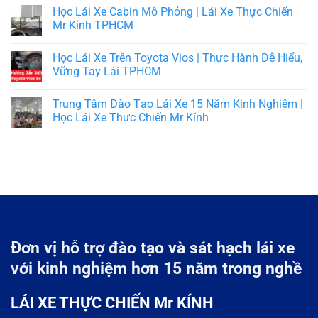
Học Lái Xe Cabin Mô Phỏng | Lái Xe Thực Chiến
Mr Kính TPHCM
Học Lái Xe Trên Toyota Vios | Thực Hành Dễ Hiểu,
Vững Tay Lái TPHCM
Trung Tâm Đào Tạo Lái Xe 15 Năm Kinh Nghiệm |
Học Lái Xe Thực Chiến Mr Kính
Đơn vị hỗ trợ đào tạo và sát hạch lái xe
với kinh nghiệm hơn 15 năm trong nghề
LÁI XE THỰC CHIẾN Mr KÍNH