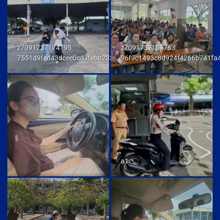
z7091737174195
z7091737139763
7551d9fed43dcee0cd3febb233847292
96f9c1493c8d924f4266b741fa
a1