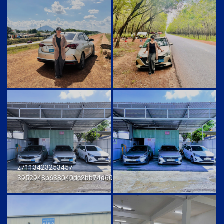
z7113423253457
3952948b638040dc2bb74d606db7a6f9