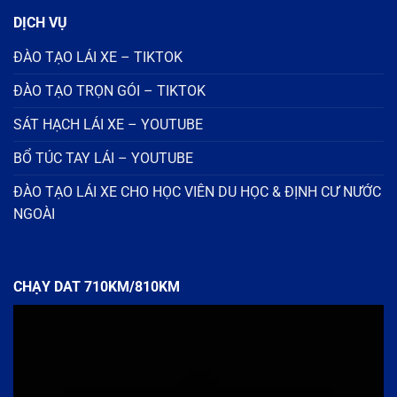
DỊCH VỤ
ĐÀO TẠO LÁI XE – TIKTOK
ĐÀO TẠO TRỌN GÓI – TIKTOK
SÁT HẠCH LÁI XE – YOUTUBE
BỔ TÚC TAY LÁI – YOUTUBE
ĐÀO TẠO LÁI XE CHO HỌC VIÊN DU HỌC & ĐỊNH CƯ NƯỚC
NGOÀI
CHẠY DAT 710KM/810KM
Trình
chơi
Video