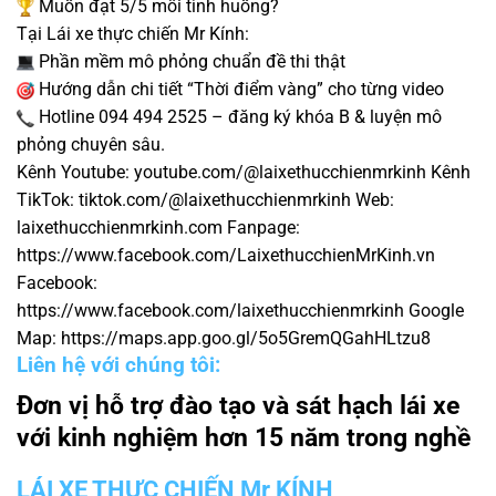
Muốn đạt 5/5 mỗi tình huống?
Tại Lái xe thực chiến Mr Kính:
Phần mềm mô phỏng chuẩn đề thi thật
Hướng dẫn chi tiết “Thời điểm vàng” cho từng video
Hotline 094 494 2525 – đăng ký khóa B & luyện mô
phỏng chuyên sâu.
Kênh Youtube: youtube.com/@laixethucchienmrkinh Kênh
TikTok: tiktok.com/@laixethucchienmrkinh Web:
laixethucchienmrkinh.com Fanpage:
https://www.facebook.com/LaixethucchienMrKinh.vn
Facebook:
https://www.facebook.com/laixethucchienmrkinh Google
Map: https://maps.app.goo.gl/5o5GremQGahHLtzu8
Liên hệ với chúng tôi:
Đơn vị hỗ trợ đào tạo và sát hạch lái xe
với kinh nghiệm hơn 15 năm trong nghề
LÁI XE THỰC CHIẾN Mr KÍNH