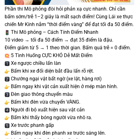
Phần thi Mô phỏng đòi hỏi phản xạ cực nhanh. Chỉ cần
bấm sớm/trễ 1–2 giây là mất sạch điểm! Cùng Lái xe thực
chiến Mr Kính nắm “thời điểm vàng” để đạt tối đa 50 điểm.
Thi Mô phỏng – Cách Tính Điểm Nhanh
10 video → tối đa 50 điểm → đạt 35 điểm là đậu.
Điểm giảm từ 5 → 1 theo thời gian. Bấm quá trễ = 0 điểm.
5 Tình Huống CỰC KHÓ Dễ Mất Điểm
Xe ngược chiều lấn làn
Bấm khi xe đối diện bắt đầu lấn rõ rệt.
Chướng ngại vật bất ngờ (xe lật, hàng rơi)
Bấm ngay khi vật cản xuất hiện ở mép màn hình.
Đèn giao thông chuyển màu
Bấm khi đèn vừa chuyển VÀNG.
Người đi bộ xuất hiện sau vật cản
Bấm khi thấy bóng người vừa nhô ra.
Xe trước phanh gấp
Bấm ngay khi đèn phanh xe trước sáng lên.