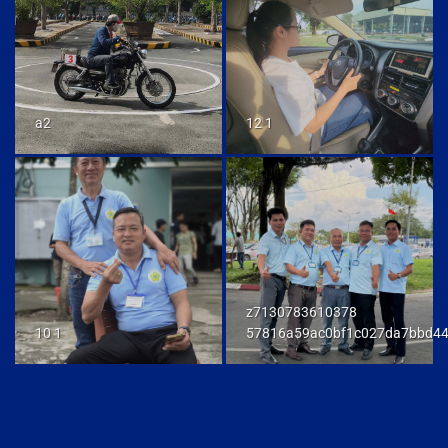
a2
12 1
z7130783610378
10 1
57816a59ac0bf1c027da7bbd4