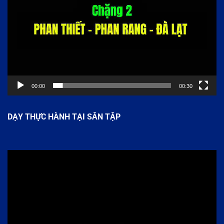
00:00
00:30
DẠY THỰC HÀNH TẠI SÂN TẬP
Trình
chơi
Video