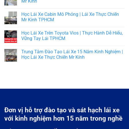
Mr Kính
Học Lái Xe Cabin Mô Phỏng | Lái Xe Thực Chiến
Mr Kính TPHCM
Học Lái Xe Trên Toyota Vios | Thực Hành Dễ Hiểu,
Vững Tay Lái TPHCM
Trung Tâm Đào Tạo Lái Xe 15 Năm Kinh Nghiệm |
Học Lái Xe Thực Chiến Mr Kính
Đơn vị hỗ trợ đào tạo và sát hạch lái xe
với kinh nghiệm hơn 15 năm trong nghề