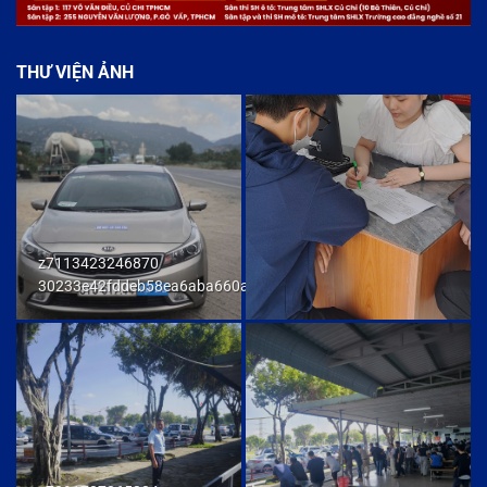
THƯ VIỆN ẢNH
z7113423246870
30233e42fddeb58ea6aba660ab436cb9