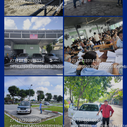
z7091737365334
5d9338db7e5ce4b2d741300392f80174
z7113423292851
z7113423314789
58943769d291766d3758650e972d81fd
700d69b987b956f5003f49aceb
z7113739086808
z7113746818659
4d9861a434b595522d2339a23458e048
7bc7283139089e92b2141f041