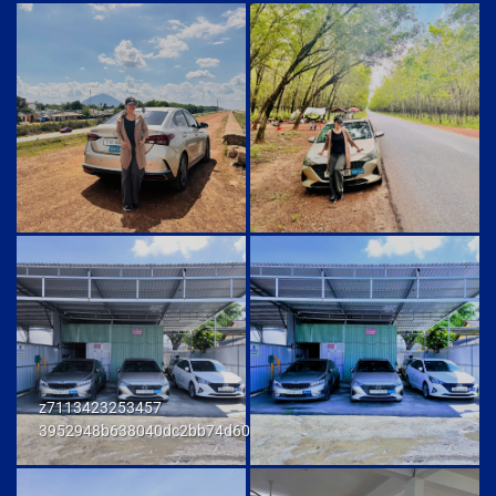
z7113423253457
3952948b638040dc2bb74d606db7a6f9