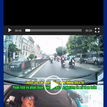
00:00
00:33
Trình
chơi
Video