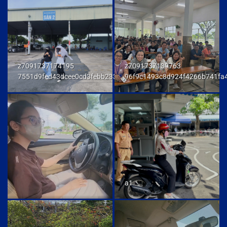
z7091737174195
z7091737139763
7551d9fed43dcee0cd3febb233847292
96f9c1493c8d924f4266b741fa
a1