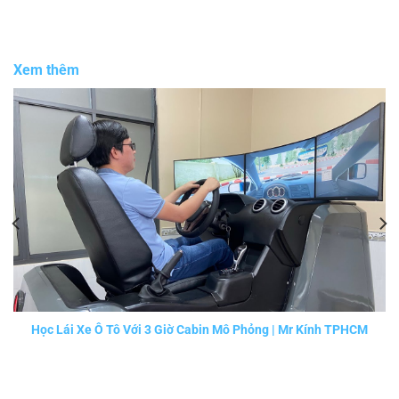
Xem thêm
Học Lái Xe Ô Tô Với 3 Giờ Cabin Mô Phỏng | Mr Kính TPHCM