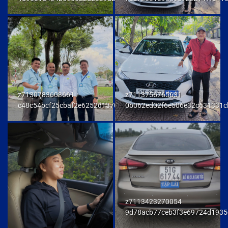
z7130783603661
z7113756765631
c48c54bcf25cbaf2e6252d137093a294
0b062ed02f6e506e32c631331c
z7113423270054
9d78acb77ceb3f3e69724d1935