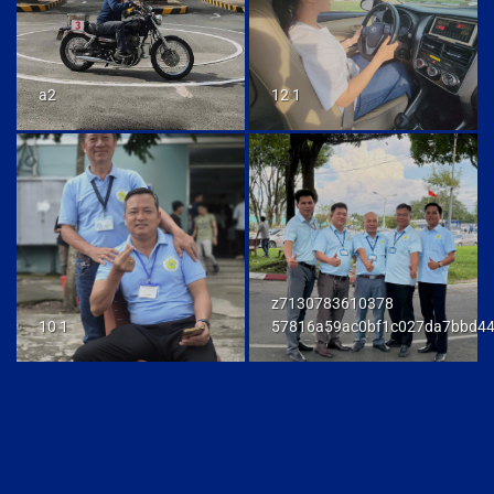
a2
12 1
z7130783610378
10 1
57816a59ac0bf1c027da7bbd4