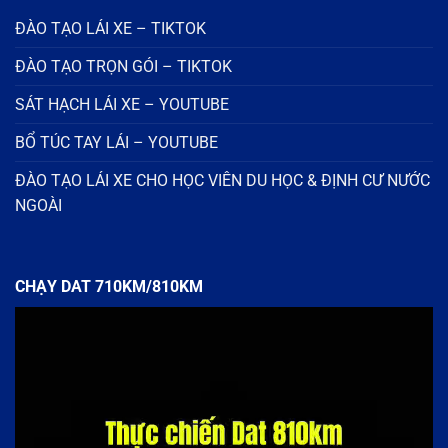
ĐÀO TẠO LÁI XE – TIKTOK
ĐÀO TẠO TRỌN GÓI – TIKTOK
SÁT HẠCH LÁI XE – YOUTUBE
BỔ TÚC TAY LÁI – YOUTUBE
ĐÀO TẠO LÁI XE CHO HỌC VIÊN DU HỌC & ĐỊNH CƯ NƯỚC
NGOÀI
CHẠY DAT 710KM/810KM
Trình
chơi
Video