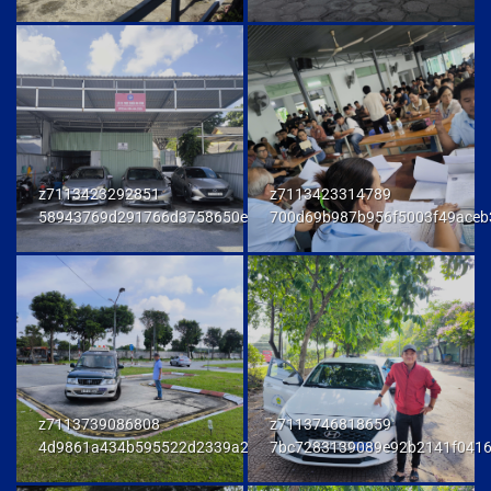
z7113423292851
z7113423314789
58943769d291766d3758650e972d81fd
700d69b987b956f5003f49aceb
z7113739086808
z7113746818659
4d9861a434b595522d2339a23458e048
7bc7283139089e92b2141f041