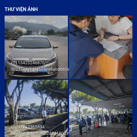
THƯ VIỆN ẢNH
z7113423246870
30233e42fddeb58ea6aba660ab436cb9
z7091737365334
5d9338db7e5ce4b2d741300392f80174