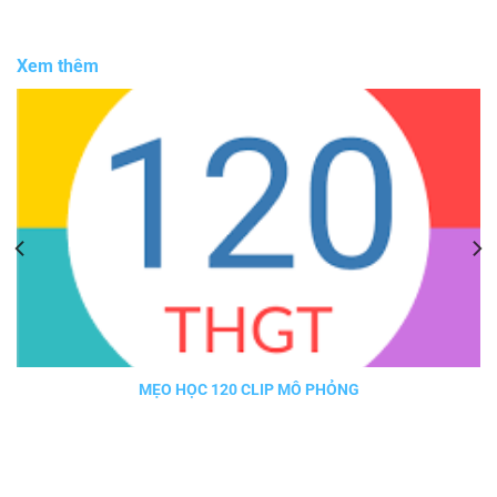
Xem thêm
MẸO HỌC 120 CLIP MÔ PHỎNG