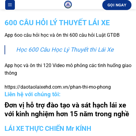
Bỏ
GỌI NGAY
qua
nội
600 CÂU HỎI LÝ THUYẾT LÁI XE
dung
App 6oo câu hỏi học và ôn thi 600 câu hỏi Luật GTĐB
Học 600 Câu Học Lý Thuyết thi Lái Xe
App học và ôn thi 120 Video mô phỏng các tình huống giao
thông
https://daotaolaixehd.com.vn/phan-thi-mo-phong
Liên hệ với chúng tôi:
Đơn vị hỗ trợ đào tạo và sát hạch lái xe
với kinh nghiệm hơn 15 năm trong nghề
LÁI XE THỰC CHIẾN Mr KÍNH