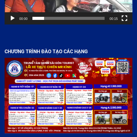
00:00
00:15
CHƯƠNG TRÌNH ĐÀO TẠO CÁC HẠNG