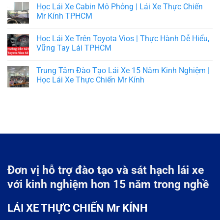
Học Lái Xe Cabin Mô Phỏng | Lái Xe Thực Chiến
Mr Kính TPHCM
Học Lái Xe Trên Toyota Vios | Thực Hành Dễ Hiểu,
Vững Tay Lái TPHCM
Trung Tâm Đào Tạo Lái Xe 15 Năm Kinh Nghiệm |
Học Lái Xe Thực Chiến Mr Kính
Đơn vị hỗ trợ đào tạo và sát hạch lái xe
với kinh nghiệm hơn 15 năm trong nghề
LÁI XE THỰC CHIẾN Mr KÍNH