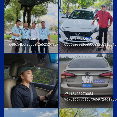
z7130783603661
z7113756765631
c48c54bcf25cbaf2e6252d137093a294
0b062ed02f6e506e32c631331c
z7113423270054
9d78acb77ceb3f3e69724d1935