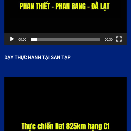
00:00
00:30
DẠY THỰC HÀNH TẠI SÂN TẬP
Trình
chơi
Video