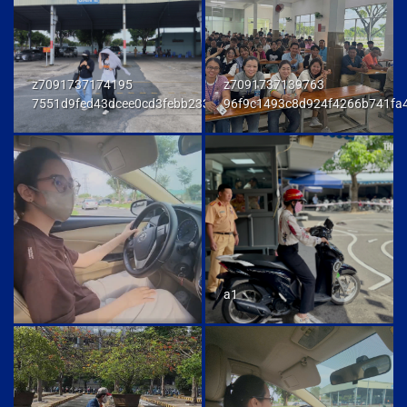
z7091737174195
z7091737139763
7551d9fed43dcee0cd3febb233847292
96f9c1493c8d924f4266b741fa
a1