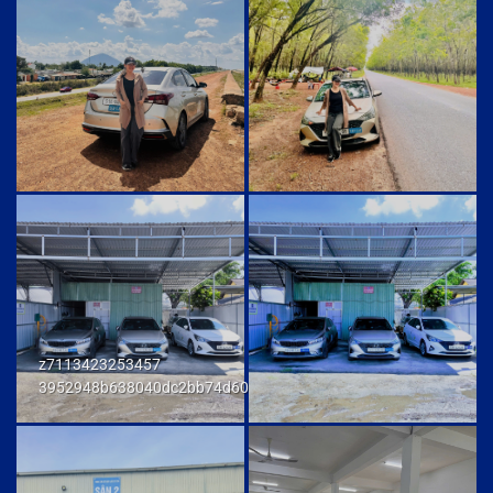
z7113423253457
3952948b638040dc2bb74d606db7a6f9