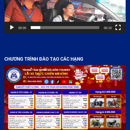
00:00
00:15
CHƯƠNG TRÌNH ĐÀO TẠO CÁC HẠNG