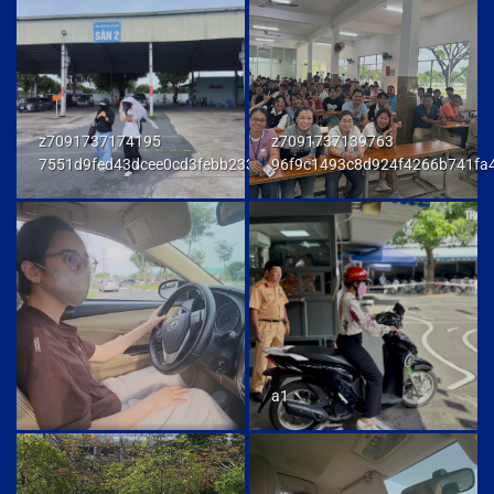
z7091737174195
z7091737139763
7551d9fed43dcee0cd3febb233847292
96f9c1493c8d924f4266b741fa
a1