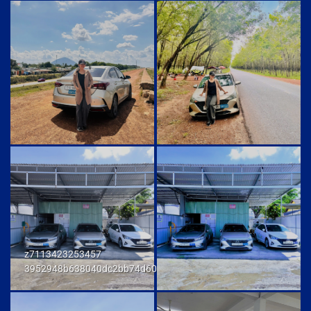
z7113423253457
3952948b638040dc2bb74d606db7a6f9