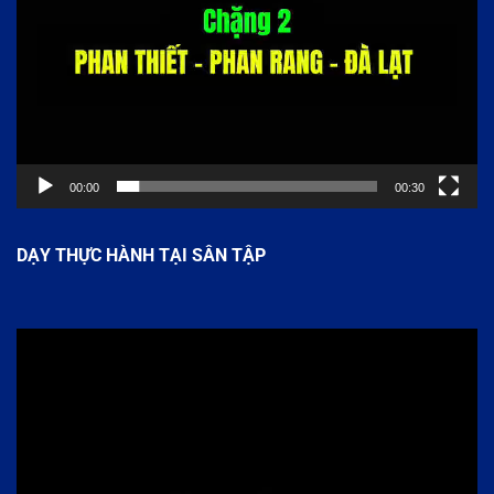
00:00
00:30
DẠY THỰC HÀNH TẠI SÂN TẬP
Trình
chơi
Video