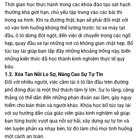
Thời gian học thực hành trong các khóa đào tạo sát hạch
thường khá giới hạn, chủ yếu tập trung vào các bài thi
trong sa hình. Khi ra đường thật, bạn sẽ phải đối mặt với
vô vàn tình huống không thể lường trước: từ xe máy tạt
đầu, ô tô dừng đột ngột, đến việc di chuyển trong các ngõ
hẹp, quay đầu xe tại những nơi có không gian chật hẹp. Bổ
túc tay lái giúp bạn lấp đầy những khoảng trống này, biến
những kiến thức đã học thành kinh nghiệm thực tế quý
báu.
1.2. Xóa Tan Nỗi Lo Sợ, Nâng Cao Sự Tự Tin
Đối với nhiều người, việc cầm lái ô tô lần đầu trên đường
phố đông đúc là một thử thách tâm lý lớn. Sự lo lắng, căng
thẳng có thể dẫn đến những phán đoán sai lầm, gây nguy
hiểm cho bản thân và người khác. Khóa học bổ túc tay lái
với sự hướng dẫn của giáo viên giàu kinh nghiệm sẽ giúp
bạn từng bước vượt qua nỗi sợ hãi, xây dựng sự tự tin và
rèn luyện phản xạ nhạy bén, từ đó làm chủ mọi tình huống
một cách an toàn.