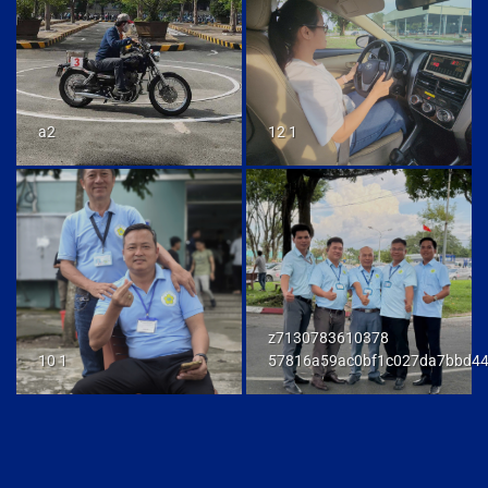
a2
12 1
z7130783610378
10 1
57816a59ac0bf1c027da7bbd4