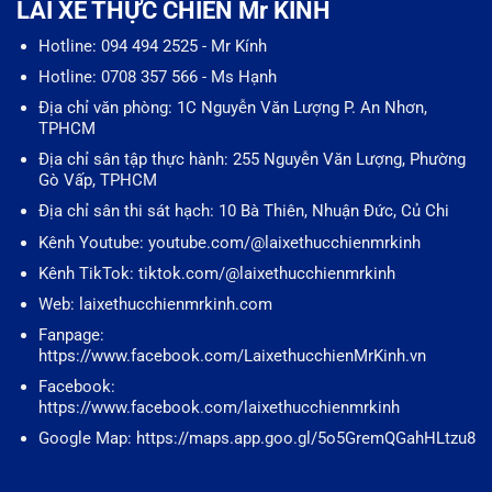
LÁI XE THỰC CHIẾN Mr KÍNH
Hotline: 094 494 2525 - Mr Kính
Hotline: 0708 357 566 - Ms Hạnh
Địa chỉ văn phòng: 1C Nguyễn Văn Lượng P. An Nhơn,
TPHCM
Địa chỉ sân tập thực hành: 255 Nguyễn Văn Lượng, Phường
Gò Vấp, TPHCM
Địa chỉ sân thi sát hạch: 10 Bà Thiên, Nhuận Đức, Củ Chi
Kênh Youtube: youtube.com/@laixethucchienmrkinh
Kênh TikTok: tiktok.com/@laixethucchienmrkinh
Web: laixethucchienmrkinh.com
Fanpage:
https://www.facebook.com/LaixethucchienMrKinh.vn
Facebook:
https://www.facebook.com/laixethucchienmrkinh
Google Map: https://maps.app.goo.gl/5o5GremQGahHLtzu8