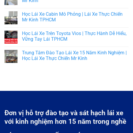
Mr Kính
Học Lái Xe Cabin Mô Phỏng | Lái Xe Thực Chiến
Mr Kính TPHCM
Học Lái Xe Trên Toyota Vios | Thực Hành Dễ Hiểu,
Vững Tay Lái TPHCM
Trung Tâm Đào Tạo Lái Xe 15 Năm Kinh Nghiệm |
Học Lái Xe Thực Chiến Mr Kính
Đơn vị hỗ trợ đào tạo và sát hạch lái xe
với kinh nghiệm hơn 15 năm trong nghề