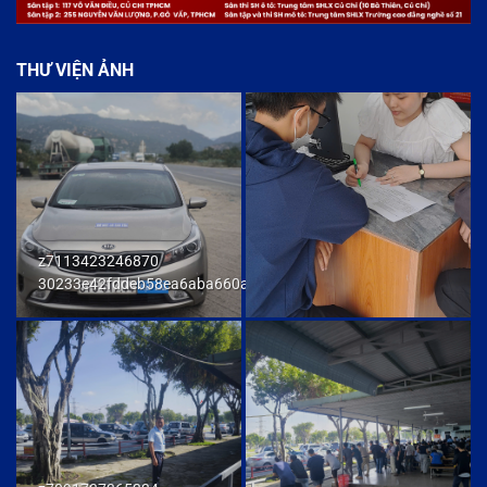
THƯ VIỆN ẢNH
z7113423246870
30233e42fddeb58ea6aba660ab436cb9