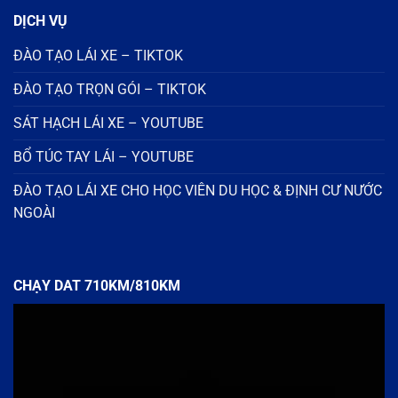
DỊCH VỤ
ĐÀO TẠO LÁI XE – TIKTOK
ĐÀO TẠO TRỌN GÓI – TIKTOK
SÁT HẠCH LÁI XE – YOUTUBE
BỔ TÚC TAY LÁI – YOUTUBE
ĐÀO TẠO LÁI XE CHO HỌC VIÊN DU HỌC & ĐỊNH CƯ NƯỚC
NGOÀI
CHẠY DAT 710KM/810KM
Trình
chơi
Video