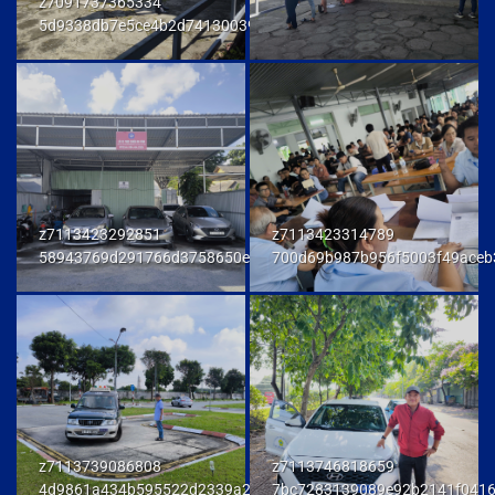
z7091737365334
5d9338db7e5ce4b2d741300392f80174
z7113423292851
z7113423314789
58943769d291766d3758650e972d81fd
700d69b987b956f5003f49aceb
z7113739086808
z7113746818659
4d9861a434b595522d2339a23458e048
7bc7283139089e92b2141f041