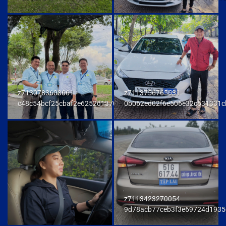
z7130783603661
z7113756765631
c48c54bcf25cbaf2e6252d137093a294
0b062ed02f6e506e32c631331c
z7113423270054
9d78acb77ceb3f3e69724d1935