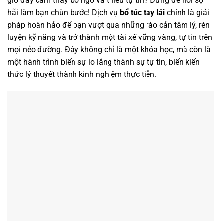
giờ đây cảm thấy bỡ ngỡ và thiếu tự tin? Đừng để nỗi sợ
hãi làm bạn chùn bước! Dịch vụ
bổ túc tay lái
chính là giải
pháp hoàn hảo để bạn vượt qua những rào cản tâm lý, rèn
luyện kỹ năng và trở thành một tài xế vững vàng, tự tin trên
mọi nẻo đường. Đây không chỉ là một khóa học, mà còn là
một hành trình biến sự lo lắng thành sự tự tin, biến kiến
thức lý thuyết thành kinh nghiệm thực tiễn.