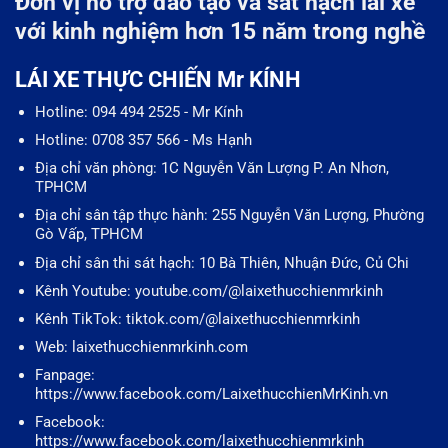
Đơn vị hỗ trợ đào tạo và sát hạch lái xe
với kinh nghiệm hơn 15 năm trong nghề
LÁI XE THỰC CHIẾN Mr KÍNH
Hotline: 094 494 2525 - Mr Kính
Hotline: 0708 357 566 - Ms Hạnh
Địa chỉ văn phòng: 1C Nguyễn Văn Lượng P. An Nhơn,
TPHCM
Địa chỉ sân tập thực hành: 255 Nguyễn Văn Lượng, Phường
Gò Vấp, TPHCM
Địa chỉ sân thi sát hạch: 10 Bà Thiên, Nhuận Đức, Củ Chi
Kênh Youtube: youtube.com/@laixethucchienmrkinh
Kênh TikTok: tiktok.com/@laixethucchienmrkinh
Web: laixethucchienmrkinh.com
Fanpage:
https://www.facebook.com/LaixethucchienMrKinh.vn
Facebook:
https://www.facebook.com/laixethucchienmrkinh