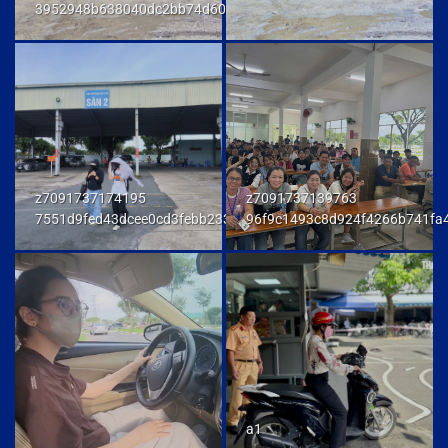
3952948b638040dc2bb74d606db7a6f9
z7091737174195
z7091737139763
7551d9fed43dcee0cd3febb233847292
96f9c1493c8d924f4266b741fa
a1