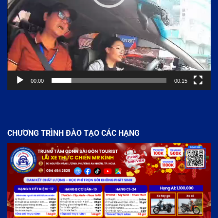
00:00
00:15
CHƯƠNG TRÌNH ĐÀO TẠO CÁC HẠNG