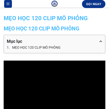
Bỏ
GỌI NGAY
qua
nội
MẸO HỌC 120 CLIP MÔ PHỎNG
dung
MẸO HỌC 120 CLIP MÔ PHỎNG
Mục lục
MẸO HỌC 120 CLIP MÔ PHỎNG