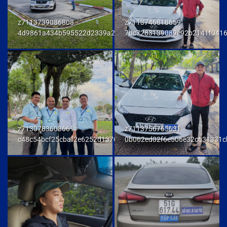
z7113739086808
z7113746818659
4d9861a434b595522d2339a23458e048
7bc7283139089e92b2141f041
z7130783603661
z7113756765631
c48c54bcf25cbaf2e6252d137093a294
0b062ed02f6e506e32c631331c