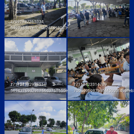
z7091737365334
5d9338db7e5ce4b2d741300392f80174
z7113423292851
z7113423314789
58943769d291766d3758650e972d81fd
700d69b987b956f5003f49aceb