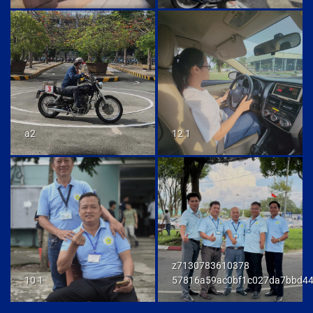
a2
12 1
z7130783610378
10 1
57816a59ac0bf1c027da7bbd4