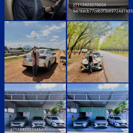
z7113423270054
9d78acb77ceb3f3e69724d1935
z7113423253457