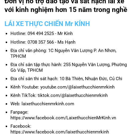
Đơn vị hỗ trợ đào tạo và sát hạch lái xe
với kinh nghiệm hơn 15 năm trong nghề
LÁI XE THỰC CHIẾN Mr KÍNH
Hotline: 094 494 2525 - Mr Kính
Hotline: 0708 357 566 - Ms Hạnh
Địa chỉ văn phòng: 1C Nguyễn Văn Lượng P. An Nhơn,
TPHCM
Địa chỉ sân tập thực hành: 255 Nguyễn Văn Lượng, Phường
Gò Vấp, TPHCM
Địa chỉ sân thi sát hạch: 10 Bà Thiên, Nhuận Đức, Củ Chi
Kênh Youtube: youtube.com/@laixethucchienmrkinh
Kênh TikTok: tiktok.com/@laixethucchienmrkinh
Web: laixethucchienmrkinh.com
Fanpage:
https://www.facebook.com/LaixethucchienMrKinh.vn
Facebook:
https://www.facebook.com/laixethucchienmrkinh