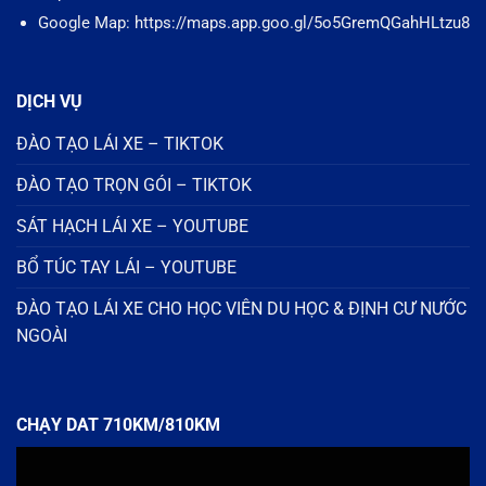
Google Map: https://maps.app.goo.gl/5o5GremQGahHLtzu8
DỊCH VỤ
ĐÀO TẠO LÁI XE – TIKTOK
ĐÀO TẠO TRỌN GÓI – TIKTOK
SÁT HẠCH LÁI XE – YOUTUBE
BỔ TÚC TAY LÁI – YOUTUBE
ĐÀO TẠO LÁI XE CHO HỌC VIÊN DU HỌC & ĐỊNH CƯ NƯỚC
NGOÀI
CHẠY DAT 710KM/810KM
Trình