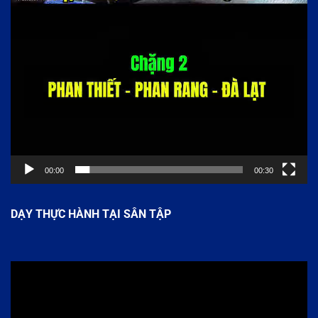
00:00
00:30
DẠY THỰC HÀNH TẠI SÂN TẬP
Trình
chơi
Video