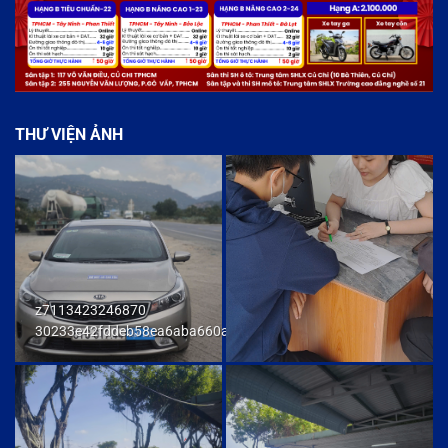
THƯ VIỆN ẢNH
z7113423246870
30233e42fddeb58ea6aba660ab436cb9