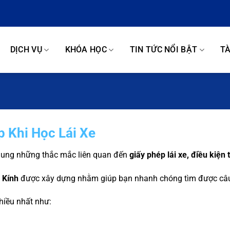
DỊCH VỤ
KHÓA HỌC
TIN TỨC NỔI BẬT
TÀ
 Khi Học Lái Xe
ó chung những thắc mắc liên quan đến
giấy phép lái xe, điều kiện 
 Kính
được xây dựng nhằm giúp bạn nhanh chóng tìm được câu tr
hiều nhất như: