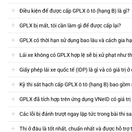
Điều kiện để được cấp GPLX ô tô (hạng B) là gì?
GPLX bị mất, tôi cần làm gì để được cấp lại?
GPLX có thời hạn sử dụng bao lâu và cách gia h
Lái xe không có GPLX hợp lệ sẽ bị xử phạt như t
Giấy phép lái xe quốc tế (IDP) là gì và có giá trị 
Kỳ thi sát hạch cấp GPLX ô tô (hạng B) bao gồm
GPLX đã tích hợp trên ứng dụng VNeID có giá trị
Các lỗi bị đánh trượt ngay lập tức trong bài thi sa
Thi ở đâu là tốt nhất, chuẩn nhất và được hỗ trợ 