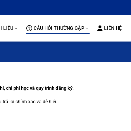
I LIỆU
CÂU HỎI THƯỜNG GẶP
LIÊN HỆ
thi, chi phí học và quy trình đăng ký
.
ả lời chính xác và dễ hiểu.