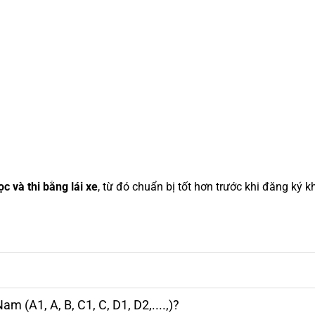
ọc và thi bằng lái xe
, từ đó chuẩn bị tốt hơn trước khi đăng ký k
m (A1, A, B, C1, C, D1, D2,....,)?