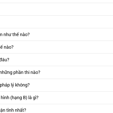
ạn như thế nào?
hế nào?
ở đâu?
 những phần thi nào?
 pháp lý không?
 hình (hạng B) là gì?
tận tình nhất?