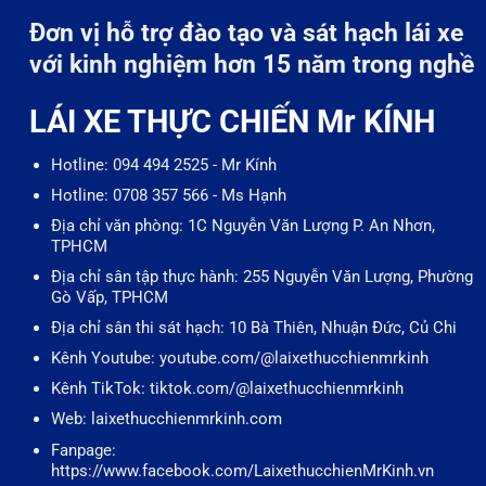
Đơn vị hỗ trợ đào tạo và sát hạch lái xe
với kinh nghiệm hơn 15 năm trong nghề
LÁI XE THỰC CHIẾN Mr KÍNH
Hotline: 094 494 2525 - Mr Kính
Hotline: 0708 357 566 - Ms Hạnh
Địa chỉ văn phòng: 1C Nguyễn Văn Lượng P. An Nhơn,
TPHCM
Địa chỉ sân tập thực hành: 255 Nguyễn Văn Lượng, Phường
Gò Vấp, TPHCM
Địa chỉ sân thi sát hạch: 10 Bà Thiên, Nhuận Đức, Củ Chi
Kênh Youtube: youtube.com/@laixethucchienmrkinh
Kênh TikTok: tiktok.com/@laixethucchienmrkinh
Web: laixethucchienmrkinh.com
Fanpage:
https://www.facebook.com/LaixethucchienMrKinh.vn