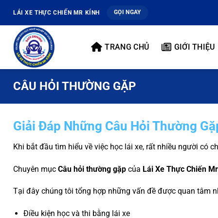
Bỏ
GỌI NGAY
LÁI XE THỰC CHIẾN MR KÍNH
qua
nội
dung
TRANG CHỦ
GIỚI THIỆU
CÂU HỎI THƯỜNG GẶP
Giải Đáp Những Câu Hỏi Thường Gặp
Khi bắt đầu tìm hiểu về việc học lái xe, rất nhiều người c
Chuyên mục
Câu hỏi thường gặp
của
Lái Xe Thực Chiến Mr
Tại đây chúng tôi tổng hợp những vấn đề được quan tâm n
Điều kiện học và thi bằng lái xe