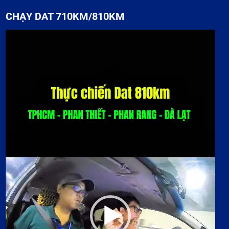
CHẠY DAT 710KM/810KM
Trình
chơi
Video