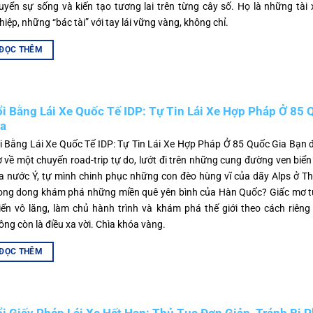
uyển sự sống và kiến tạo tương lai trên từng cây số. Họ là những tài
hiệp, những “bác tài” với tay lái vững vàng, không chỉ.
ĐỌC THÊM
i Bằng Lái Xe Quốc Tế IDP: Tự Tin Lái Xe Hợp Pháp Ở 85 
a
i Bằng Lái Xe Quốc Tế IDP: Tự Tin Lái Xe Hợp Pháp Ở 85 Quốc Gia Bạn 
 về một chuyến road-trip tự do, lướt đi trên những cung đường ven biể
a nước Ý, tự mình chinh phục những con đèo hùng vĩ của dãy Alps ở Th
ong dong khám phá những miền quê yên bình của Hàn Quốc? Giấc mơ tự
iển vô lăng, làm chủ hành trình và khám phá thế giới theo cách riên
ông còn là điều xa vời. Chìa khóa vàng.
ĐỌC THÊM