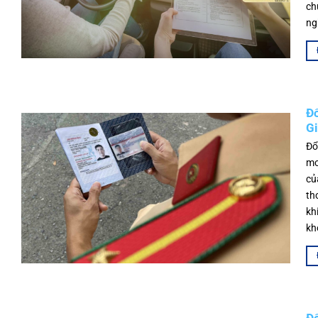
ch
ng
Đổ
Gi
Đổ
mơ
củ
th
kh
kh