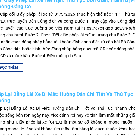
i Giấy Phép Lái Xe Hết Hạn: Thủ Tục Đơn Giản, Tránh Bị P
hông Đáng Có
 Cấp đổi Giấy phép lái xe từ 01/3/2025 thực hiện thế nào? 1.1 Thủ t
LX trực tuyến trên Cổng dịch vụ công Bước 1: Truy cập vào Cổng dịc
ực tuyến của Cục Đường bộ Việt Nam tại https://dvc4.gplx.gov.vn/p/
ang-chu.html. Bước 2: Chọn “Đổi giấy phép lái xe” tại trang chủ Bước 3:
 nhân chọn đăng nhập bằng tài khoản định danh điện tử cấp bởi Bộ Cô
o Công dân hoặc hình thức đăng nhập bằng quét mã QR hoặc đăng nhậ
CD và mật khẩu. Bước 4: Điền thông tin Sau.
ĐỌC THÊM
p Lại Bằng Lái Xe Bị Mất: Hướng Dẫn Chi Tiết Và Thủ Tục
hóng
p Lại Bằng Lái Xe Bị Mất: Hướng Dẫn Chi Tiết Và Thủ Tục Nhanh Ch
ộc sống bận rộn ngày nay, việc đánh rơi hay vô tình làm mất những gi
ọng như Giấy phép lái xe (GPLX) là một sự cố không ai mong muốn.
ang mang, lo lắng khi không tìm thấy tấm bằng lái quen thuộc, kèm theo