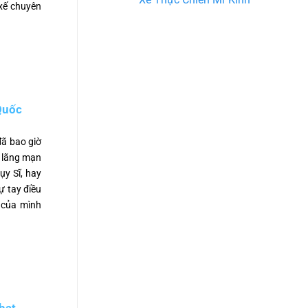
 xế chuyên
Quốc
đã bao giờ
n lãng mạn
ụy Sĩ, hay
 tay điều
g của mình