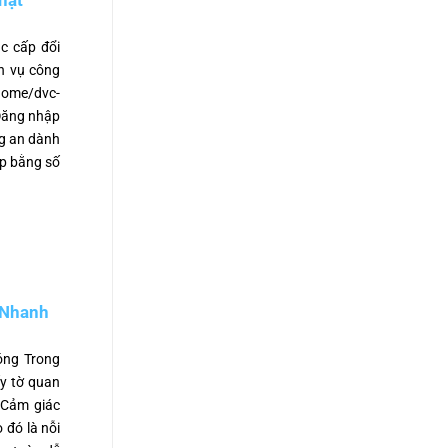
hạt
ục cấp đổi
h vụ công
home/dvc-
 Đăng nhập
ng an dành
p bằng số
 Nhanh
óng Trong
ấy tờ quan
 Cảm giác
 đó là nỗi