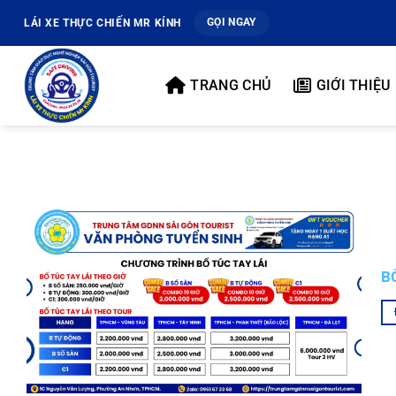
Bỏ
GỌI NGAY
LÁI XE THỰC CHIẾN MR KÍNH
qua
nội
dung
TRANG CHỦ
GIỚI THIỆU
B