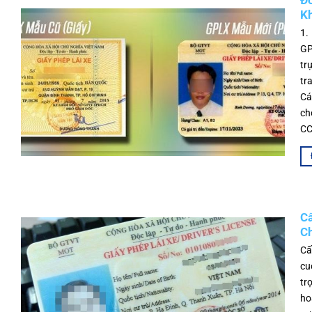
Đổ
K
1.
GP
tr
tr
Cá
ch
CC
Cấ
C
Cấ
cu
tr
ho