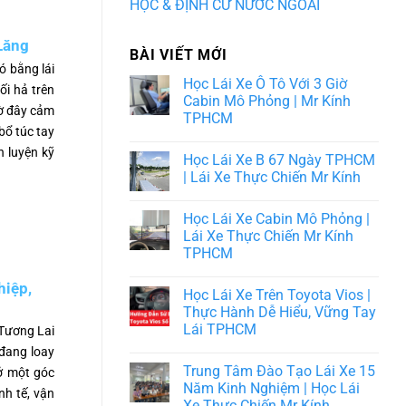
HỌC & ĐỊNH CƯ NƯỚC NGOÀI
Lăng
BÀI VIẾT MỚI
ó bằng lái
Học Lái Xe Ô Tô Với 3 Giờ
ối hả trên
Cabin Mô Phỏng | Mr Kính
iờ đây cảm
TPHCM
bổ túc tay
n luyện kỹ
Học Lái Xe B 67 Ngày TPHCM
| Lái Xe Thực Chiến Mr Kính
Học Lái Xe Cabin Mô Phỏng |
Lái Xe Thực Chiến Mr Kính
TPHCM
hiệp,
Học Lái Xe Trên Toyota Vios |
Thực Hành Dễ Hiểu, Vững Tay
Lái TPHCM
 Tương Lai
 đang loay
Trung Tâm Đào Tạo Lái Xe 15
 ở một góc
Năm Kinh Nghiệm | Học Lái
h tế, vận
Xe Thực Chiến Mr Kính