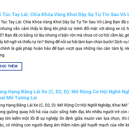
 Túc Tay Lái: Chìa Khóa Vàng Khơi Dậy Sự Tự Tin Sau Vô 
 Túc Tay Lái: Chìa Khóa Vàng Khơi Dậy Sự Tự Tin Sau Vô Lăng Bạn đã c
 nhưng vẫn cảm thấy lo lắng khi phải tự mình đối mặt với dòng xe cộ h
ố? Bạn đã có bằng từ lâu nhưng vì bận rộn mà chưa có cơ hội cầm lái, g
ấy bỡ ngỡ và thiếu tự tin? Đừng để nỗi sợ hãi làm bạn chùn bước! Dịch vụ 
i chính là giải pháp hoàn hảo để bạn vượt qua những rào cản tâm lý, rè
ng.
ĐỌC THÊM
ng Hạng Bằng Lái Xe (C, D2, D): Mở Rộng Cơ Hội Nghề Ng
ai Mở Tương Lai
ng Hạng Bằng Lái Xe (C, D2, D): Mở Rộng Cơ Hội Nghề Nghiệp, Khai Mở
ong guồng quay hối hả của cuộc sống hiện đại, khi nhiều người trẻ còn
ay tìm kiếm một lối đi sự nghiệp ổn định giữa muôn vàn lựa chọn, thì
ác, có những con người đang âm thầm nắm giữ huyết mạch của nền kin