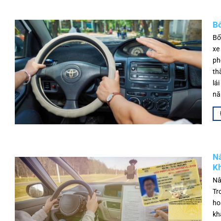
Bổ
Bổ
xe
ph
th
lá
nă
Nâ
Kh
Nâ
Tr
ho
kh