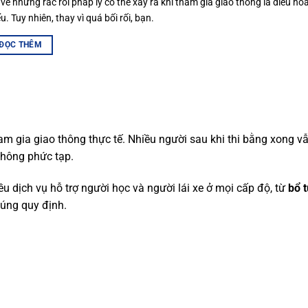
 về những rắc rối pháp lý có thể xảy ra khi tham gia giao thông là điều ho
u. Tuy nhiên, thay vì quá bối rối, bạn.
ĐỌC THÊM
am gia giao thông thực tế. Nhiều người sau khi thi bằng xong vẫ
 thông phức tạp.
u dịch vụ hỗ trợ người học và người lái xe ở mọi cấp độ, từ
bổ t
úng quy định.