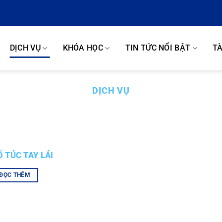
DỊCH VỤ
KHÓA HỌC
TIN TỨC NỔI BẬT
TÀ
DỊCH VỤ
Ổ TÚC TAY LÁI
ĐỌC THÊM