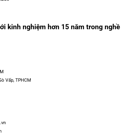
e với kinh nghiệm hơn 15 năm trong nghề
CM
g Gò Vấp, TPHCM
.vn
h