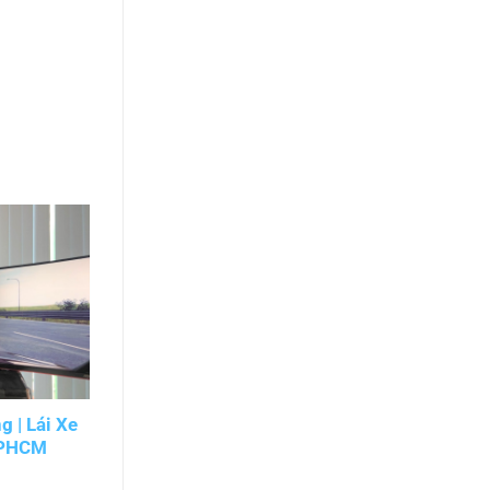
 | Lái Xe
Học Lái Xe Trên Toyota Vios | Thực
TPHCM
Hành Dễ Hiểu, Vững Tay Lái
TPHCM