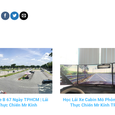
e B 67 Ngày TPHCM | Lái
Học Lái Xe Cabin Mô Phỏng
Thực Chiến Mr Kính
Thực Chiến Mr Kính 