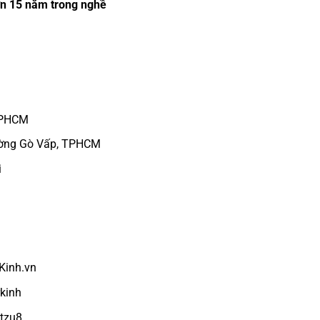
hơn 15 năm trong nghề
 TPHCM
hường Gò Vấp, TPHCM
i
Kinh.vn
kinh
tzu8