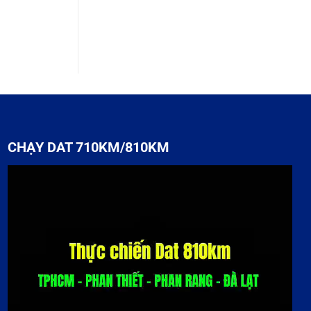
CHẠY DAT 710KM/810KM
Trình
chơi
Video