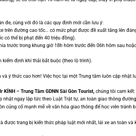
 đe, cùng với đó là các quy định mới cần lưu ý:
xe trên đường cao tốc… có mức phạt được đề xuất tăng lên đáng 
ốc có thể bị phạt đến 40 triệu đồng).
phía trước trong khung giờ 18h hôm trước đến 06h hôm sau hoặc
 kiểm định khí thải bắt buộc (theo lộ trình).
 và ý thức cao hơn! Việc học tại một Trung tâm luôn cập nhật lu
r KÍNH – Trung Tâm GDNN Sài Gòn Tourist,
chúng tôi cam kết:
ập nhật ngay lập tức theo Luật Trật tự, an toàn giao thông đườn
òn củng cố mạnh mẽ về văn hóa giao thông để học viên tránh b
được trang bị kiến thức pháp luật mới nhất, lái xe an toàn và 