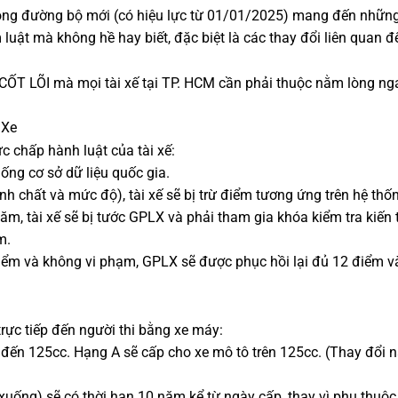
thông đường bộ mới (có hiệu lực từ 01/01/2025) mang đến nhữn
luật mà không hề hay biết, đặc biệt là các thay đổi liên quan đ
CỐT LÕI mà mọi tài xế tại TP. HCM cần phải thuộc nằm lòng n
 Xe
 chấp hành luật của tài xế:
ống cơ sở dữ liệu quốc gia.
nh chất và mức độ), tài xế sẽ bị trừ điểm tương ứng trên hệ thố
ăm, tài xế sẽ bị tước GPLX và phải tham gia khóa kiểm tra kiến 
m.
điểm và không vi phạm, GPLX sẽ được phục hồi lại đủ 12 điểm v
rực tiếp đến người thi bằng xe máy:
 đến 125cc. Hạng A sẽ cấp cho xe mô tô trên 125cc. (Thay đổi 
 xuống) sẽ có thời hạn 10 năm kể từ ngày cấp, thay vì phụ thuộc