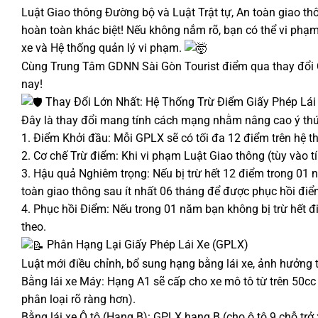
Luật Giao thông Đường bộ và Luật Trật tự, An toàn giao 
hoàn toàn khác biệt! Nếu không nắm rõ, bạn có thể vi phạm 
xe và Hệ thống quản lý vi phạm.
Cùng Trung Tâm GDNN Sài Gòn Tourist điểm qua thay đổi 
nay!
Thay Đổi Lớn Nhất: Hệ Thống Trừ Điểm Giấy Phép Lái
Đây là thay đổi mang tính cách mạng nhằm nâng cao ý thức
1. Điểm Khởi đầu: Mỗi GPLX sẽ có tối đa 12 điểm trên hệ th
2. Cơ chế Trừ điểm: Khi vi phạm Luật Giao thông (tùy vào tí
3. Hậu quả Nghiêm trọng: Nếu bị trừ hết 12 điểm trong 01 n
toàn giao thông sau ít nhất 06 tháng để được phục hồi điể
4. Phục hồi Điểm: Nếu trong 01 năm bạn không bị trừ hết 
theo.
Phân Hạng Lại Giấy Phép Lái Xe (GPLX)
Luật mới điều chỉnh, bổ sung hạng bằng lái xe, ảnh hưởng t
Bằng lái xe Máy: Hạng A1 sẽ cấp cho xe mô tô từ trên 50cc
phân loại rõ ràng hơn).
Bằng lái xe Ô tô (Hạng B): GPLX hạng B (cho ô tô 9 chỗ trở