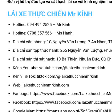
Đơn vị hỗ trợ đào tạo và sát hạch lái xe với kinh nghiệm 
LÁI XE THỰC CHIẾN Mr KÍNH
Hotline: 094 494 2525 – Mr Kính
Hotline: 0708 357 566 – Ms Hạnh
Địa chỉ văn phòng: 1C Nguyễn Văn Lượng P. An Nhơn,
Địa chỉ sân tập thực hành: 255 Nguyễn Văn Lượng, P
Địa chỉ sân thi sát hạch: 10 Bà Thiên, Nhuận Đức, Củ Ch
Kênh Youtube: youtube.com/@laixethucchienmrkinh
Kênh TikTok: tiktok.com/@laixethucchienmrkinh
Web: laixethucchienmrkinh.com
Fanpage: https://www.facebook.com/LaixethucchienMr
Facebook: https://www.facebook.com/laixethucchienmr
Google Map: https://maps.app.goo.gl/5o5GremQGahHL