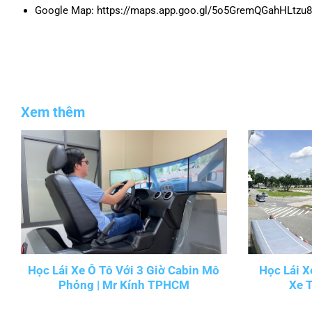
Google Map: https://maps.app.goo.gl/5o5GremQGahHLtzu8
Xem thêm
Học Lái Xe Ô Tô Với 3 Giờ Cabin Mô
Học Lái X
Phỏng | Mr Kính TPHCM
Xe 