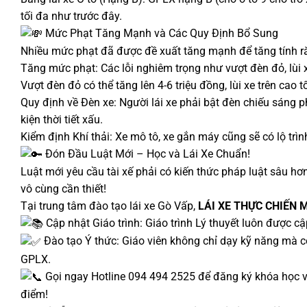
tối đa như trước đây.
Mức Phạt Tăng Mạnh và Các Quy Định Bổ Sung
Nhiều mức phạt đã được đề xuất tăng mạnh để tăng tính răn
Tăng mức phạt: Các lỗi nghiêm trọng như vượt đèn đỏ, lùi 
Vượt đèn đỏ có thể tăng lên 4-6 triệu đồng, lùi xe trên cao t
Quy định về Đèn xe: Người lái xe phải bật đèn chiếu sáng 
kiện thời tiết xấu.
Kiểm định Khí thải: Xe mô tô, xe gắn máy cũng sẽ có lộ trình
Đón Đầu Luật Mới – Học và Lái Xe Chuẩn!
Luật mới yêu cầu tài xế phải có kiến thức pháp luật sâu hơn
vô cùng cần thiết!
Tại trung tâm đào tạo lái xe Gò Vấp,
LÁI XE THỰC CHIẾN M
Cập nhật Giáo trình: Giáo trình Lý thuyết luôn được c
Đào tạo Ý thức: Giáo viên không chỉ dạy kỹ năng mà c
GPLX.
Gọi ngay Hotline 094 494 2525 để đăng ký khóa học và 
điểm!