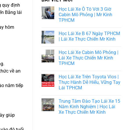
g quy định
Học Lái Xe Ô Tô Với 3 Giờ
ến Bằng lái
Cabin Mô Phỏng | Mr Kính
TPHCM
gay hôm
Học Lái Xe B 67 Ngày TPHCM
| Lái Xe Thực Chiến Mr Kính
Học Lái Xe Cabin Mô Phỏng |
Lái Xe Thực Chiến Mr Kính
TPHCM
ng.
thức về an
Học Lái Xe Trên Toyota Vios |
Thực Hành Dễ Hiểu, Vững Tay
ào năm tiếp
Lái TPHCM
Trung Tâm Đào Tạo Lái Xe 15
Năm Kinh Nghiệm | Học Lái
Xe Thực Chiến Mr Kính
này giúp
 vào độ tuổi