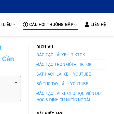
I LIỆU
CÂU HỎI THƯỜNG GẶP
LIÊN HỆ
t
DỊCH VỤ
ĐÀO TẠO LÁI XE – TIKTOK
n Cần
ĐÀO TẠO TRỌN GÓI – TIKTOK
SÁT HẠCH LÁI XE – YOUTUBE
BỔ TÚC TAY LÁI – YOUTUBE
ĐÀO TẠO LÁI XE CHO HỌC VIÊN DU
HỌC & ĐỊNH CƯ NƯỚC NGOÀI
BÀI VIẾT MỚI