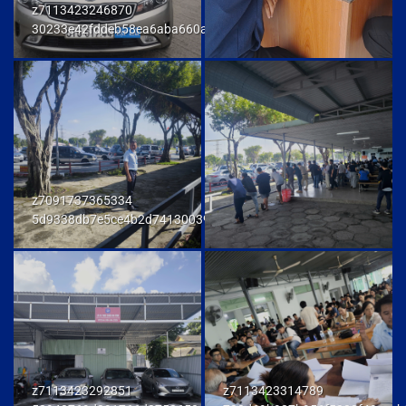
z7113423246870
30233e42fddeb58ea6aba660ab436cb9
z7091737365334
5d9338db7e5ce4b2d741300392f80174
z7113423292851
z7113423314789