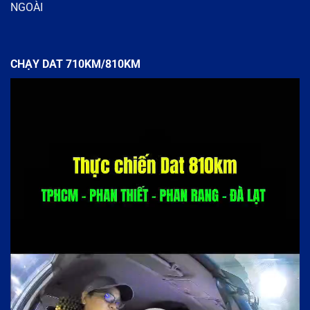
NGOÀI
CHẠY DAT 710KM/810KM
Trình
chơi
Video