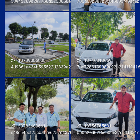
58943769d291766d3758650e972d81fd
700d69b987b956f5003f49aceb
z7113739086808
z7113746818659
4d9861a434b595522d2339a23458e048
7bc7283139089e92b2141f041
z7130783603661
z7113756765631
c48c54bcf25cbaf2e6252d137093a294
0b062ed02f6e506e32c631331c