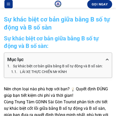
Bỏ
GỌI NGAY
qua
nội
Sự khác biệt cơ bản giữa bằng B số tự
dung
động và B số sàn
Sự khác biệt cơ bản giữa bằng B số tự
động và B số sàn
:
Mục lục
Sự khác biệt cơ bản giữa bằng B số tự động và B số sàn:
LÁI XE THỰC CHIẾN Mr KÍNH
Nên chọn loại nào phù hợp với bạn?
Quyết định ĐÚNG
giúp bạn tiết kiệm chi phí và thời gian!
Cùng Trung Tâm GDNN Sài Gòn Tourist phân tích chi tiết
sự khác biệt cốt lõi giữa bằng B số tự động và B số sàn,
giúp bạn đưa ra quyết định thông minh nhất, phù hợp với