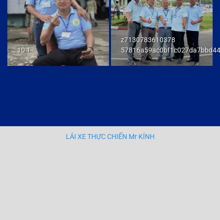
z7130783610378
10 1
57816a59ac0bf1c027da7bbd4
LÁI XE THỰC CHIẾN Mr KÍNH