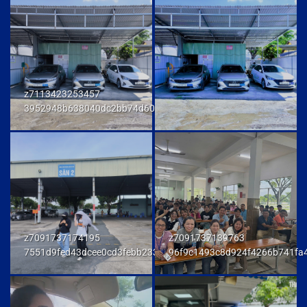
z7113423253457
3952948b638040dc2bb74d606db7a6f9
z7091737174195
z7091737139763
7551d9fed43dcee0cd3febb233847292
96f9c1493c8d924f4266b741fa