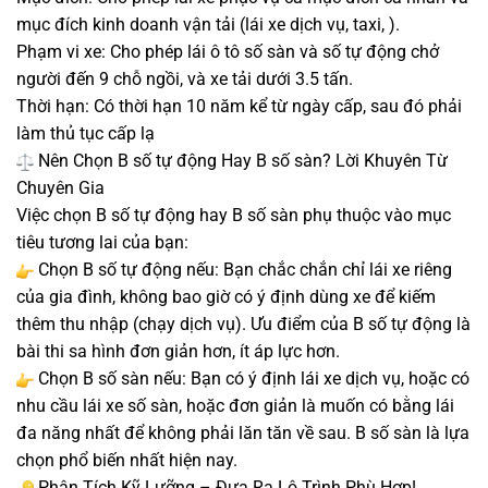
mục đích kinh doanh vận tải (lái xe dịch vụ, taxi, ).
Phạm vi xe: Cho phép lái ô tô số sàn và số tự động chở
người đến 9 chỗ ngồi, và xe tải dưới 3.5 tấn.
Thời hạn: Có thời hạn 10 năm kể từ ngày cấp, sau đó phải
làm thủ tục cấp lạ
Nên Chọn B số tự động Hay B số sàn? Lời Khuyên Từ
Chuyên Gia
Việc chọn B số tự động hay B số sàn phụ thuộc vào mục
tiêu tương lai của bạn:
Chọn B số tự động nếu: Bạn chắc chắn chỉ lái xe riêng
của gia đình, không bao giờ có ý định dùng xe để kiếm
thêm thu nhập (chạy dịch vụ). Ưu điểm của B số tự động là
bài thi sa hình đơn giản hơn, ít áp lực hơn.
Chọn B số sàn nếu: Bạn có ý định lái xe dịch vụ, hoặc có
nhu cầu lái xe số sàn, hoặc đơn giản là muốn có bằng lái
đa năng nhất để không phải lăn tăn về sau. B số sàn là lựa
chọn phổ biến nhất hiện nay.
Phân Tích Kỹ Lưỡng – Đưa Ra Lộ Trình Phù Hợp!