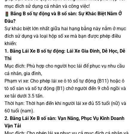
mục đích sử dụng cá nhân và công việc!
Bằng B số tự động và B số sàn: Sự Khác Biệt Nằm Ở
Đâu?
Sự khác biệt lớn nhất giữa hai hạng bằng này nằm ở mục
đích sử dụng và loại hộp số xe mà bạn được phép điều
khiển:
1. Bằng Lái Xe B số tự động: Lái Xe Gia Đình, Dễ Học, Dễ
Thi
Mục đích: Phù hợp cho người học lái để phục vụ nhu cầu
cá nhân, gia đình,
Phạm vi xe: Cho phép lái xe ô tô số tự động (B11) hoặc ô
tô số sàn và số tự động (B1) chở người đến 9 chỗ ngồi và
xe tải dưới 3.5 tấn.
Thời hạn: Thời hạn đến khi người lái xe đủ 55 tuổi (nữ) và
60 tuổi (nam).
2. Bằng Lái Xe B số sàn: Vạn Năng, Phục Vụ Kinh Doanh
Vận Tải
Mục đích: Cho phép lái xe phục vụ cả mục đích cá nhân và