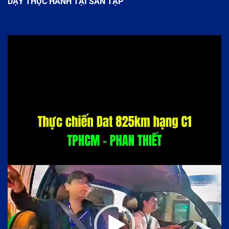
DẠY THỰC HÀNH TẠI SÂN TẬP
Trình
chơi
Video