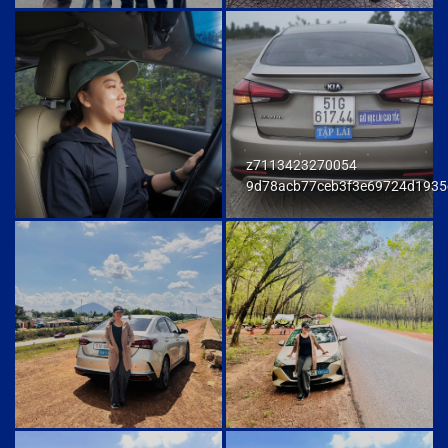
z7113423270054
9d78acb77ceb3f3e69724d1935