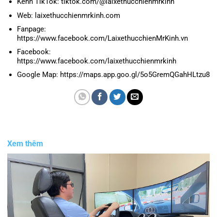
Kênh TikTok: tiktok.com/@laixethucchienmrkinh
Web: laixethucchienmrkinh.com
Fanpage:
https://www.facebook.com/LaixethucchienMrKinh.vn
Facebook:
https://www.facebook.com/laixethucchienmrkinh
Google Map: https://maps.app.goo.gl/5o5GremQGahHLtzu8
Xem thêm