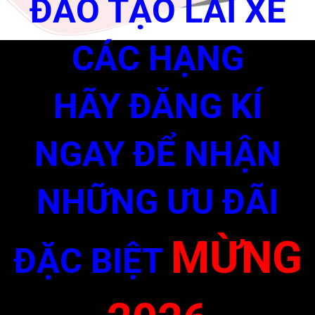
ĐÀO TẠO LÁI XE
CÁC HẠNG
HÃY ĐĂNG KÍ
NGAY ĐỂ NHẬN
NHỮNG ƯU ĐÃI
MỪNG
ĐẶC BIỆT