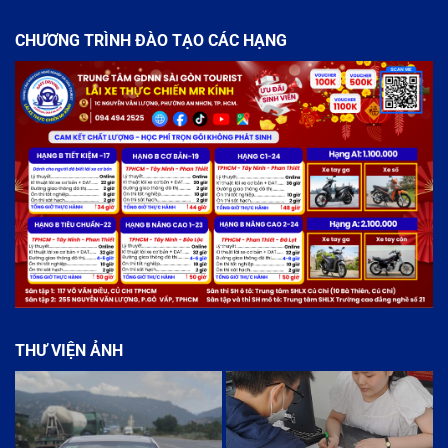
CHƯƠNG TRÌNH ĐÀO TẠO CÁC HẠNG
THƯ VIỆN ẢNH