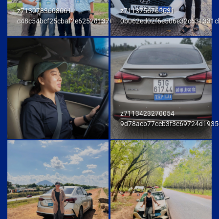
z7130783603661
z7113756765631
c48c54bcf25cbaf2e6252d137093a294
0b062ed02f6e506e32c631331c
z7113423270054
9d78acb77ceb3f3e69724d1935