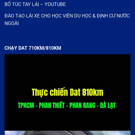
BỔ TÚC TAY LÁI – YOUTUBE
ĐÀO TẠO LÁI XE CHO HỌC VIÊN DU HỌC & ĐỊNH CƯ NƯỚC
NGOÀI
CHẠY DAT 710KM/810KM
Trình
chơi
Video