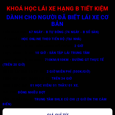
KHOÁ HỌC LÁI XE HẠNG B TIẾT KIỆM
DÀNH CHO NGƯỜI ĐÃ BIẾT LÁI XE CƠ
BẢN
THỜI GIAN
HỌC:
67 NGÀY - B TỰ ĐÔNG (74 NGÀY - B SỐ SÀN)
LÝ THUYẾT:
HỌC ONLINE THEO TIẾN ĐỘ (TẠI NHÀ)
THỰC HÀNH LÁI XE TRÊN CABIN MÔ PHỎNG:
2 GIỜ
THỰC HÀNH LÁI XE:
10 GIỜ - SÂN TẬP LÁI TRUNG TÂM
THỰC HÀNH LÁI XE (DAT):
710KM/810KM - ĐƯỜNG GT THỰC TẾ
(TRÊN 20 GIỜ)
ÔN THI TẠI SÂN VÀ XE THI:
2 GIỜ MIỄN PHÍ (500K/GIỜ)
TỔNG GIỜ THỰC HÀNH LÁI XE:
TRÊN 34 GIỜ
HÌNH THỨC HỌC:
01 HỌC VIÊN/ 01 THẦY/ 01 XE.
HỌC PHÍ:
ĐÓNG NHIỀU ĐỢT
SÂN THI SÁT HẠCH:
TRUNG TÂM SHLX CỦ CHI (2 GIỜ ÔN THI CẢM
BIẾN)