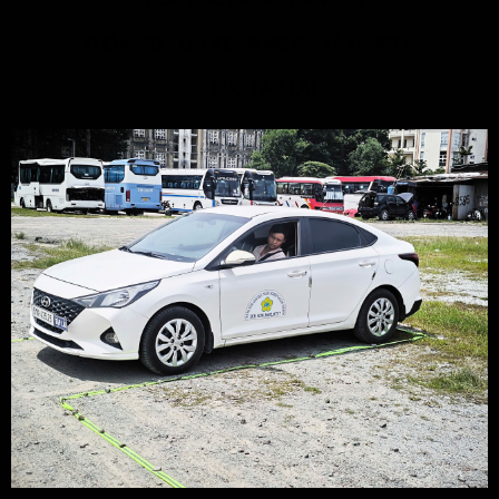
KHÓA HỌC LÁI XE HẠNG A1 VÀ HẠNG A
BỔ TÚC TAY LÁI