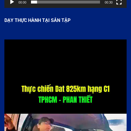
00:00
00:30
DẠY THỰC HÀNH TẠI SÂN TẬP
Trình
chơi
Video