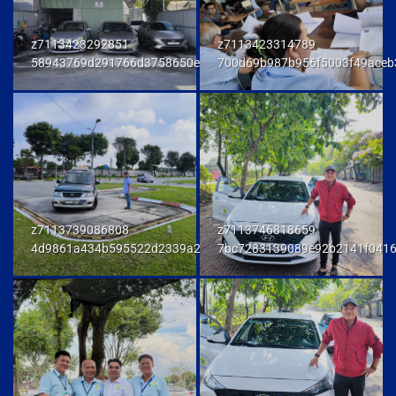
z7113423292851
z7113423314789
58943769d291766d3758650e972d81fd
700d69b987b956f5003f49aceb
z7113739086808
z7113746818659
4d9861a434b595522d2339a23458e048
7bc7283139089e92b2141f041