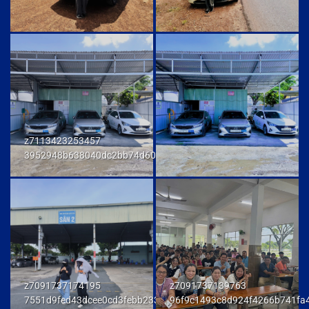
z7113423253457
3952948b638040dc2bb74d606db7a6f9
z7091737174195
z7091737139763
7551d9fed43dcee0cd3febb233847292
96f9c1493c8d924f4266b741fa