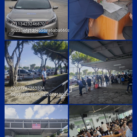
z7113423246870
30233e42fddeb58ea6aba660ab436cb9
z7091737365334
5d9338db7e5ce4b2d741300392f80174