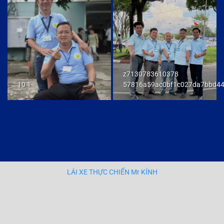
z7130783610378
10 1
57816a59ac0bf1c027da7bbd4
LÁI XE THỰC CHIẾN Mr KÍNH