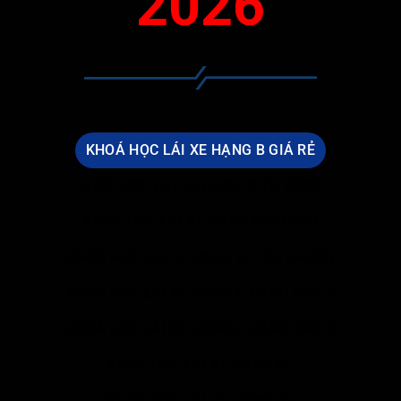
2026
KHOÁ HỌC LÁI XE HẠNG B GIÁ RẺ
KHOÁ HỌC LÁI XE HẠNG B TỰ ĐỘNG
KHOÁ HỌC LÁI XE HẠNG B SỐ SÀN
KHOÁ HỌC LÁI XE HẠNG B TIÊU CHUẨN
KHOÁ HỌC LÁI XE HẠNG B NÂNG CAO 1
KHOÁ HỌC LÁI XE HẠNG B NÂNG CAO 2
KHOÁ HỌC LÁI XE HẠNG C1
KHOÁ HỌC LÁI XE HẠNG D2