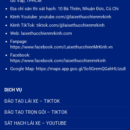
Gò Vấp, TPHCM
Địa chỉ sân thi sát hạch: 10 Bà Thiên, Nhuận Đức, Củ Chi
Kênh Youtube: youtube.com/@laixethucchienmrkinh
Kênh TikTok: tiktok.com/@laixethucchienmrkinh
Web: laixethucchienmrkinh.com
Fanpage:
https://www.facebook.com/LaixethucchienMrKinh.vn
Facebook:
https://www.facebook.com/laixethucchienmrkinh
Google Map: https://maps.app.goo.gl/5o5GremQGahHLtzu8
DỊCH VỤ
ĐÀO TẠO LÁI XE – TIKTOK
ĐÀO TẠO TRỌN GÓI – TIKTOK
SÁT HẠCH LÁI XE – YOUTUBE