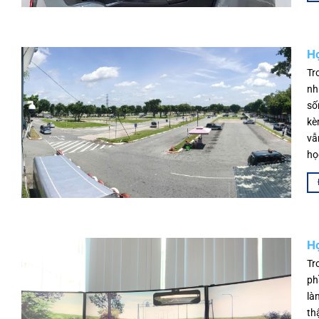
Họ
Tr
nh
số
kè
vẫ
họ
Họ
Tr
ph
là
th