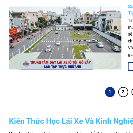
Sâ
T
Tì
mu
sẽ
ch
Vă
gi
1
2
Kiến Thức Học Lái Xe Và Kinh Nghi