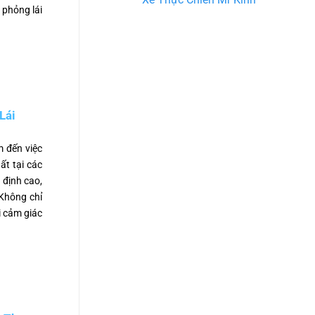
 phỏng lái
Lái
m đến việc
ất tại các
 định cao,
 Không chỉ
i cảm giác