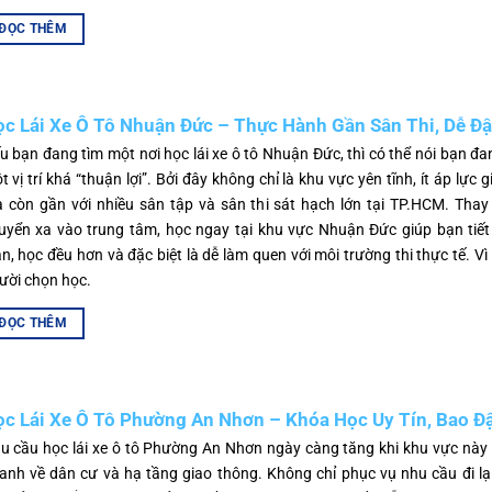
ĐỌC THÊM
c Lái Xe Ô Tô Nhuận Đức – Thực Hành Gần Sân Thi, Dễ Đ
u bạn đang tìm một nơi học lái xe ô tô Nhuận Đức, thì có thể nói bạn đ
t vị trí khá “thuận lợi”. Bởi đây không chỉ là khu vực yên tĩnh, ít áp lực 
 còn gần với nhiều sân tập và sân thi sát hạch lớn tại TP.HCM. Thay 
uyển xa vào trung tâm, học ngay tại khu vực Nhuận Đức giúp bạn tiết
an, học đều hơn và đặc biệt là dễ làm quen với môi trường thi thực tế. Vì
ười chọn học.
ĐỌC THÊM
c Lái Xe Ô Tô Phường An Nhơn – Khóa Học Uy Tín, Bao Đ
u cầu học lái xe ô tô Phường An Nhơn ngày càng tăng khi khu vực này 
anh về dân cư và hạ tầng giao thông. Không chỉ phục vụ nhu cầu đi lạ