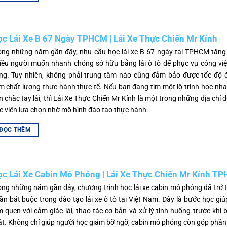
c Lái Xe B 67 Ngày TPHCM | Lái Xe Thực Chiến Mr Kính
ong những năm gần đây, nhu cầu học lái xe B 67 ngày tại TPHCM tăng
iều người muốn nhanh chóng sở hữu bằng lái ô tô để phục vụ công việ
ng. Tuy nhiên, không phải trung tâm nào cũng đảm bảo được tốc độ đ
m chất lượng thực hành thực tế. Nếu bạn đang tìm một lộ trình học n
n chắc tay lái, thì Lái Xe Thực Chiến Mr Kính là một trong những địa chỉ 
c viên lựa chọn nhờ mô hình đào tạo thực hành.
ĐỌC THÊM
c Lái Xe Cabin Mô Phỏng | Lái Xe Thực Chiến Mr Kính T
ong những năm gần đây, chương trình học lái xe cabin mô phỏng đã trở
ần bắt buộc trong đào tạo lái xe ô tô tại Việt Nam. Đây là bước học giú
m quen với cảm giác lái, thao tác cơ bản và xử lý tình huống trước khi 
ật. Không chỉ giúp người học giảm bỡ ngỡ, cabin mô phỏng còn góp phầ