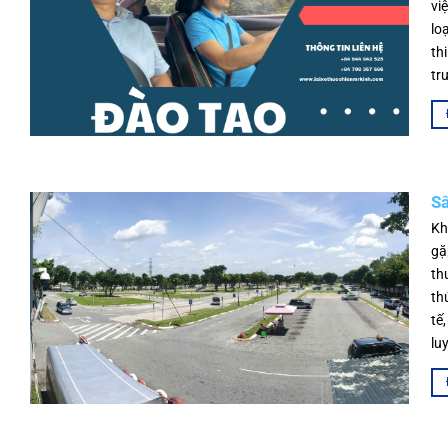
vi
lo
th
tr
Sâ
Kh
gặ
th
th
tế
lu