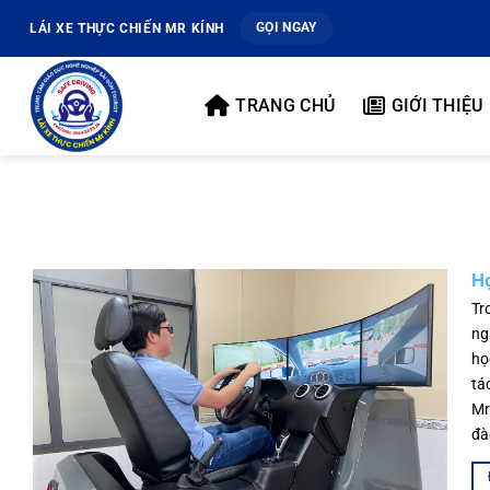
Bỏ
GỌI NGAY
LÁI XE THỰC CHIẾN MR KÍNH
qua
nội
dung
TRANG CHỦ
GIỚI THIỆU
Họ
Tr
ng
họ
tá
Mr
đà