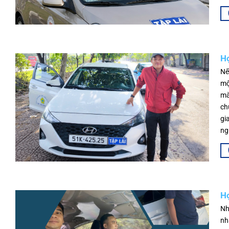
Họ
Nế
mộ
mà
ch
gi
ng
Họ
Nh
nh