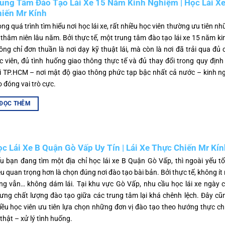
ung Tâm Đào Tạo Lái Xe 15 Năm Kinh Nghiệm | Học Lái X
iến Mr Kính
ong quá trình tìm hiểu nơi học lái xe, rất nhiều học viên thường ưu tiên nh
 thâm niên lâu năm. Bởi thực tế, một trung tâm đào tạo lái xe 15 năm k
ông chỉ đơn thuần là nơi dạy kỹ thuật lái, mà còn là nơi đã trải qua đủ 
c viên, đủ tình huống giao thông thực tế và đủ thay đổi trong quy định
i TP.HCM – nơi mật độ giao thông phức tạp bậc nhất cả nước – kinh n
o đóng vai trò cực.
ĐỌC THÊM
c Lái Xe B Quận Gò Vấp Uy Tín | Lái Xe Thực Chiến Mr Kín
u bạn đang tìm một địa chỉ học lái xe B Quận Gò Vấp, thì ngoài yếu t
ều quan trọng hơn là chọn đúng nơi đào tạo bài bản. Bởi thực tế, không ít
ng vẫn… không dám lái. Tại khu vực Gò Vấp, nhu cầu học lái xe ngày 
ưng chất lượng đào tạo giữa các trung tâm lại khá chênh lệch. Đây cũn
iều học viên ưu tiên lựa chọn những đơn vị đào tạo theo hướng thực c
 thật – xử lý tình huống.