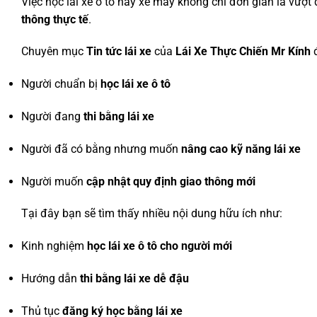
Việc học lái xe ô tô hay xe máy không chỉ đơn giản là vượt 
thông thực tế
.
Chuyên mục
Tin tức lái xe
của
Lái Xe Thực Chiến Mr Kính
đ
Người chuẩn bị
học lái xe ô tô
Người đang
thi bằng lái xe
Người đã có bằng nhưng muốn
nâng cao kỹ năng lái xe
Người muốn
cập nhật quy định giao thông mới
Tại đây bạn sẽ tìm thấy nhiều nội dung hữu ích như:
Kinh nghiệm
học lái xe ô tô cho người mới
Hướng dẫn
thi bằng lái xe dễ đậu
Thủ tục
đăng ký học bằng lái xe