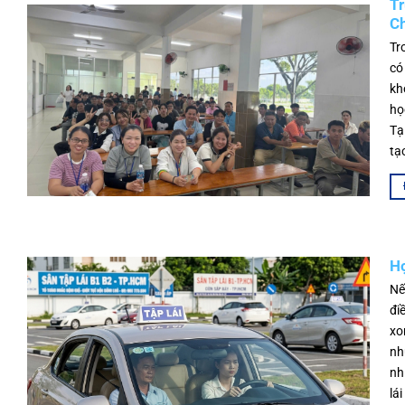
Tr
Ch
Tr
có
kh
họ
Tạ
tạ
Họ
Nế
đi
xo
nh
nh
lái