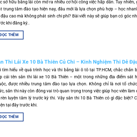
ệc sở hữu bằng lái còn mở ra nhiều cơ hội công việc hấp dẫn. Tuy nhiên,
ạt trung tâm đào tạo hiện nay, đâu mới là lựa chọn phù hợp – học nhanh
i đậu cao mà không phát sinh chi phí? Bài viết này sẽ giúp bạn có góc nh
ước khi đăng ký..
ĐỌC THÊM
n Thi Lái Xe 10 Bà Thiên Củ Chi – Kinh Nghiệm Thi Dễ Đậ
i tìm hiểu về quá trình học và thi bằng lái ô tô tại TP.HCM, chắc chắn 
p cái tên sân thi lái xe 10 Bà Thiên – một trong những địa điểm sát
uộc, được nhiều trung tâm đào tạo lựa chọn. Không chỉ là nơi tổ chức
ức, sân thi này còn đóng vai trò quan trọng trong việc giúp học viên làm
, rèn luyện tâm lý trước kỳ thi. Vậy sân thi 10 Bà Thiên có gì đặc biệt? 
yện tại đây trước khi.
ĐỌC THÊM