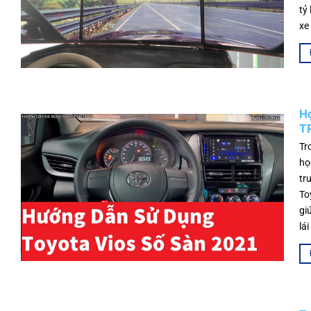
tỷ
xe
Họ
T
Tr
họ
tr
To
gi
lái