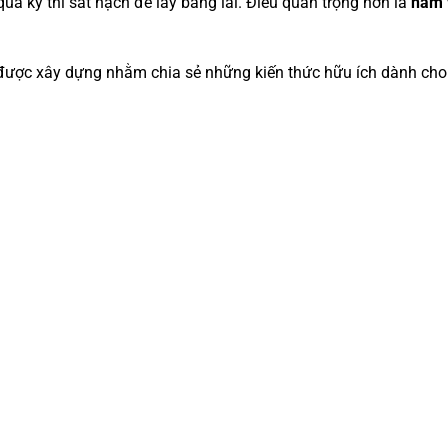
qua kỳ thi sát hạch để lấy bằng lái. Điều quan trọng hơn là
nắm v
ược xây dựng nhằm chia sẻ những kiến thức hữu ích dành cho