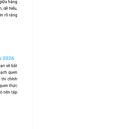
 giữa hàng
, dễ hiểu,
ìn rõ ràng
u 2026
bạn sẽ bắt
 hạch quen
 thi chính
 quen thực
Có nên tập