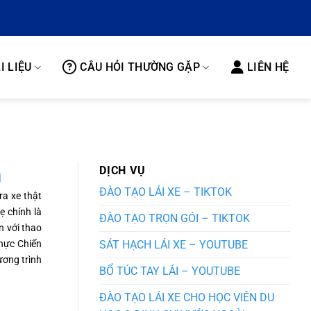
I LIỆU
CÂU HỎI THƯỜNG GẶP
LIÊN HỆ
DỊCH VỤ
M
ĐÀO TẠO LÁI XE – TIKTOK
ra xe thật
 chính là
ĐÀO TẠO TRỌN GÓI – TIKTOK
n với thao
Thực Chiến
SÁT HẠCH LÁI XE – YOUTUBE
ương trình
BỔ TÚC TAY LÁI – YOUTUBE
ĐÀO TẠO LÁI XE CHO HỌC VIÊN DU