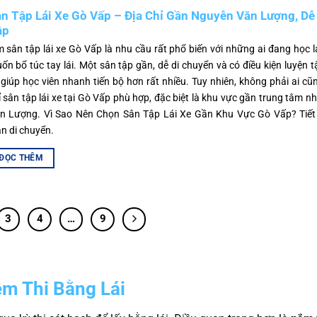
n Tập Lái Xe Gò Vấp – Địa Chỉ Gần Nguyễn Văn Lượng, Dễ
ập
m sân tập lái xe Gò Vấp là nhu cầu rất phổ biến với những ai đang học l
ốn bổ túc tay lái. Một sân tập gần, dễ di chuyển và có điều kiện luyện t
 giúp học viên nhanh tiến bộ hơn rất nhiều. Tuy nhiên, không phải ai cũn
ỉ sân tập lái xe tại Gò Vấp phù hợp, đặc biệt là khu vực gần trung tâm 
n Lượng. Vì Sao Nên Chọn Sân Tập Lái Xe Gần Khu Vực Gò Vấp? Tiết 
an di chuyển.
ĐỌC THÊM
3
4
…
9
ệm Thi Bằng Lái