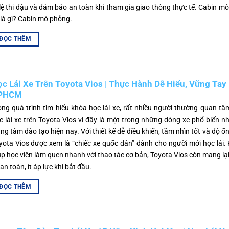
 lệ thi đậu và đảm bảo an toàn khi tham gia giao thông thực tế. Cabin mô
 là gì? Cabin mô phỏng.
ĐỌC THÊM
c Lái Xe Trên Toyota Vios | Thực Hành Dễ Hiểu, Vững Tay 
PHCM
ong quá trình tìm hiểu khóa học lái xe, rất nhiều người thường quan tâ
c lái xe trên Toyota Vios vì đây là một trong những dòng xe phổ biến nh
ung tâm đào tạo hiện nay. Với thiết kế dễ điều khiển, tầm nhìn tốt và độ ổn
yota Vios được xem là “chiếc xe quốc dân” dành cho người mới học lái.
úp học viên làm quen nhanh với thao tác cơ bản, Toyota Vios còn mang lạ
 an toàn, ít áp lực khi bắt đầu.
ĐỌC THÊM