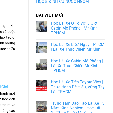
HỌC & ĐỊNH CƯ NƯỚC NGOÀI
BÀI VIẾT MỚI
Học Lái Xe Ô Tô Với 3 Giờ
 mạnh khi
Cabin Mô Phỏng | Mr Kính
c và cuộc
TPHCM
ào tạo đi
hanh nhưng
Học Lái Xe B 67 Ngày TPHCM
được nhiều
| Lái Xe Thực Chiến Mr Kính
Học Lái Xe Cabin Mô Phỏng |
Lái Xe Thực Chiến Mr Kính
TPHCM
Học Lái Xe Trên Toyota Vios |
Thực Hành Dễ Hiểu, Vững Tay
PHCM
Lái TPHCM
 thành một
p học viên
Trung Tâm Đào Tạo Lái Xe 15
bước ra xe
Năm Kinh Nghiệm | Học Lái
n nâng cao
Xe Thực Chiến Mr Kính