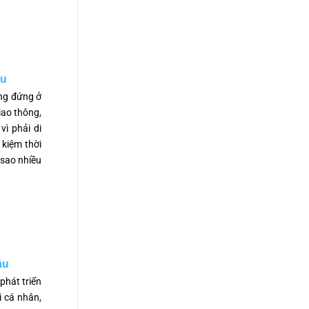
ậu
ang đứng ở
giao thông,
vì phải di
 kiệm thời
 sao nhiều
ậu
phát triển
i cá nhân,