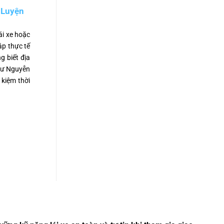
 Luyện
ái xe hoặc
ập thực tế
g biết địa
như Nguyễn
kiệm thời