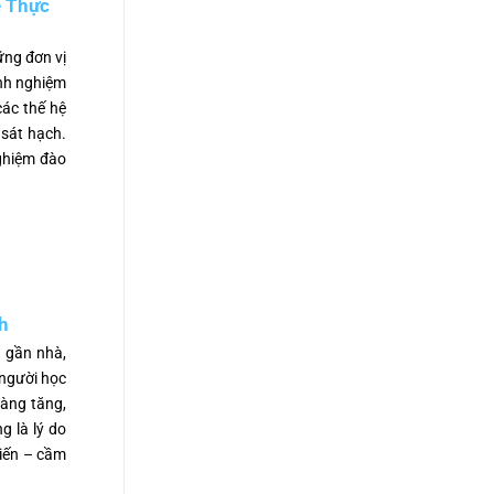
e Thực
ững đơn vị
inh nghiệm
các thế hệ
 sát hạch.
ghiệm đào
h
ố gần nhà,
 người học
càng tăng,
g là lý do
hiến – cầm