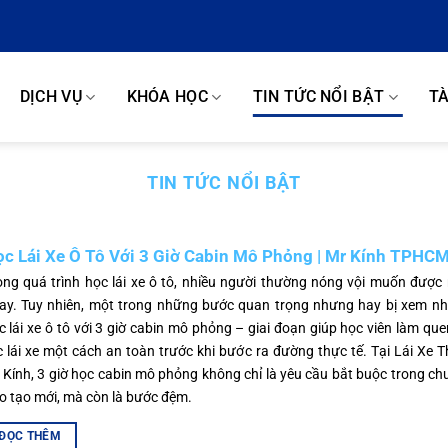
DỊCH VỤ
KHÓA HỌC
TIN TỨC NỔI BẬT
TÀ
TIN TỨC NỔI BẬT
c Lái Xe Ô Tô Với 3 Giờ Cabin Mô Phỏng | Mr Kính TPHC
ong quá trình học lái xe ô tô, nhiều người thường nóng vội muốn được 
ay. Tuy nhiên, một trong những bước quan trọng nhưng hay bị xem nhẹ
c lái xe ô tô với 3 giờ cabin mô phỏng – giai đoạn giúp học viên làm que
c lái xe một cách an toàn trước khi bước ra đường thực tế. Tại Lái Xe 
 Kính, 3 giờ học cabin mô phỏng không chỉ là yêu cầu bắt buộc trong ch
o tạo mới, mà còn là bước đệm.
ĐỌC THÊM