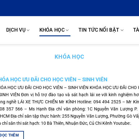
DỊCH VỤ
KHÓA HỌC
TIN TỨC NỔI BẬT
TÀ
KHÓA HỌC
HÓA HỌC ƯU ĐÃI CHO HỌC VIÊN – SINH VIÊN
ÓA HỌC ƯU ĐÃI CHO HỌC VIÊN – SINH VIÊN KHÓA HỌC ƯU ĐÃI CHO 
SINH VIÊN Đơn vị hỗ trợ đào tạo và sát hạch lái xe với kinh nghiệm 
ong nghề LÁI XE THỰC CHIẾN Mr KÍNH Hotline: 094 494 2525 – Mr Kính
08 357 566 – Ms Hạnh Địa chỉ văn phòng: 1C Nguyễn Văn Lượng P.
HCM Địa chỉ sân tập thực hành: 255 Nguyễn Văn Lượng, Phường Gò V
a chỉ sân thi sát hạch: 10 Bà Thiên, Nhuận Đức, Củ Chi Kênh Youtube:.
ĐỌC THÊM