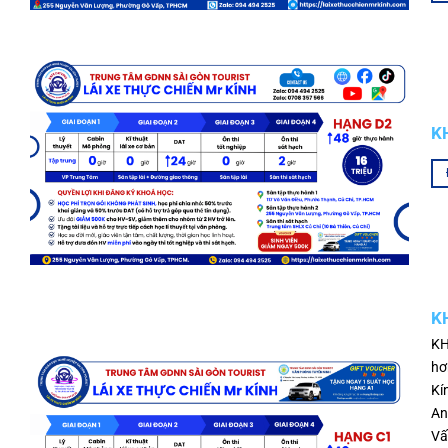
K
K
KH
hơ
Kí
An
Vấ