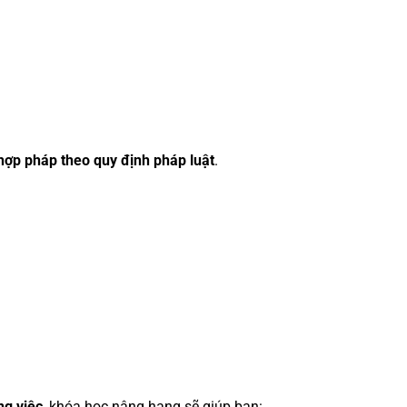
hợp pháp theo quy định pháp luật
.
ng việc
, khóa học nâng hạng sẽ giúp bạn: