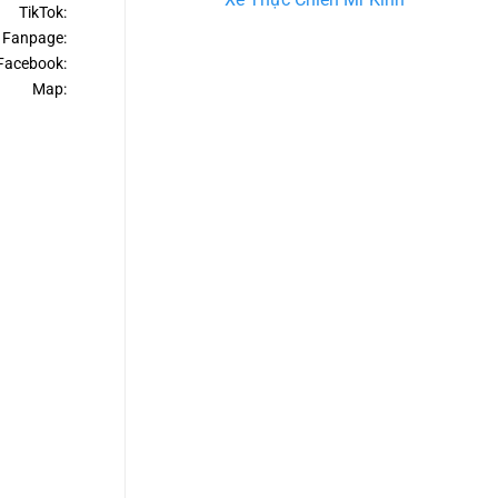
ikTok:
 Fanpage:
cebook:
le Map: