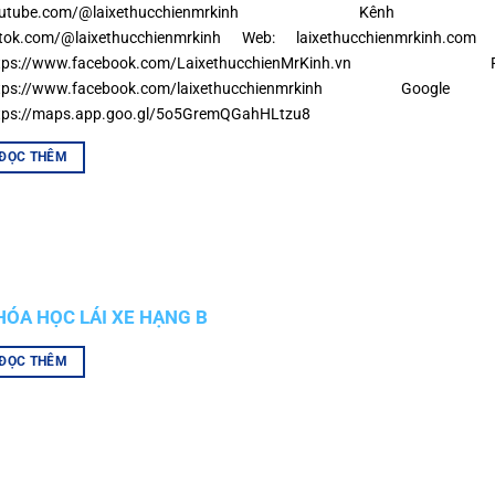
outube.com/@laixethucchienmrkinh Kênh T
ktok.com/@laixethucchienmrkinh Web: laixethucchienmrkinh.com
ttps://www.facebook.com/LaixethucchienMrKinh.vn Fa
ttps://www.facebook.com/laixethucchienmrkinh Goog
tps://maps.app.goo.gl/5o5GremQGahHLtzu8
ĐỌC THÊM
HÓA HỌC LÁI XE HẠNG B
ĐỌC THÊM