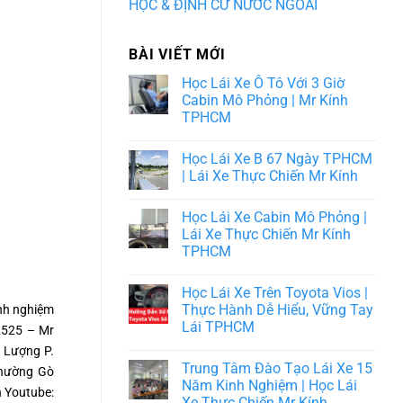
HỌC & ĐỊNH CƯ NƯỚC NGOÀI
BÀI VIẾT MỚI
Học Lái Xe Ô Tô Với 3 Giờ
Cabin Mô Phỏng | Mr Kính
TPHCM
Học Lái Xe B 67 Ngày TPHCM
| Lái Xe Thực Chiến Mr Kính
Học Lái Xe Cabin Mô Phỏng |
Lái Xe Thực Chiến Mr Kính
TPHCM
Học Lái Xe Trên Toyota Vios |
Thực Hành Dễ Hiểu, Vững Tay
inh nghiệm
Lái TPHCM
2525 – Mr
 Lượng P.
Trung Tâm Đào Tạo Lái Xe 15
Phường Gò
Năm Kinh Nghiệm | Học Lái
h Youtube:
Xe Thực Chiến Mr Kính