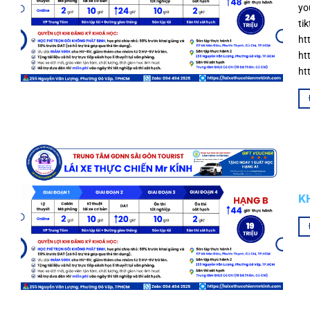
y
ti
h
h
ht
K