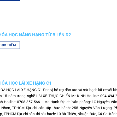
HÓA HỌC NÂNG HẠNG TỪ B LÊN D2
ĐỌC THÊM
HÓA HỌC LÁI XE HẠNG C1
ÓA HỌC LÁI XE HẠNG C1 Đơn vị hỗ trợ đào tạo và sát hạch lái xe với k
n 15 năm trong nghề LÁI XE THỰC CHIẾN Mr KÍNH Hotline: 094 494 
nh Hotline: 0708 357 566 – Ms Hạnh Địa chỉ văn phòng: 1C Nguyễn Văn
 Nhơn, TPHCM Địa chỉ sân tập thực hành: 255 Nguyễn Văn Lượng, 
p, TPHCM Địa chỉ sân thi sát hạch: 10 Bà Thiên, Nhuận Đức, Củ Chi Kên