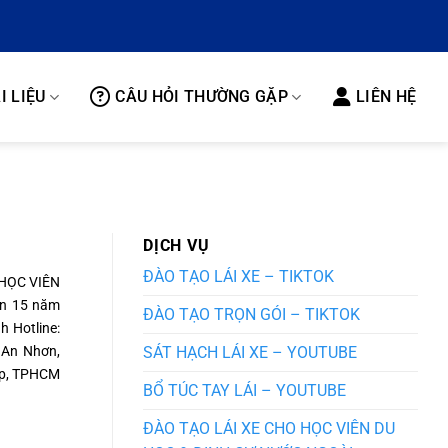
I LIỆU
CÂU HỎI THƯỜNG GẶP
LIÊN HỆ
DỊCH VỤ
ĐÀO TẠO LÁI XE – TIKTOK
HỌC VIÊN
hơn 15 năm
ĐÀO TẠO TRỌN GÓI – TIKTOK
 Hotline:
 An Nhơn,
SÁT HẠCH LÁI XE – YOUTUBE
ấp, TPHCM
BỔ TÚC TAY LÁI – YOUTUBE
ĐÀO TẠO LÁI XE CHO HỌC VIÊN DU