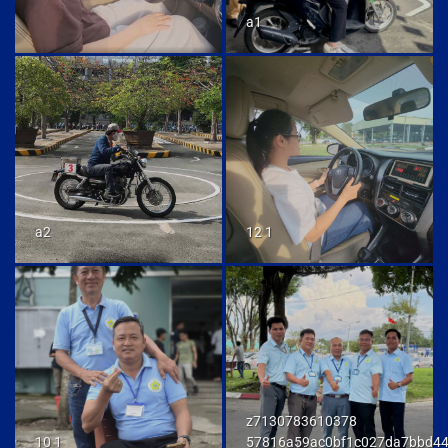
a1
a2
12 1
z7130783610378
10 1
57816a59ac0bf1c027da7bbd4