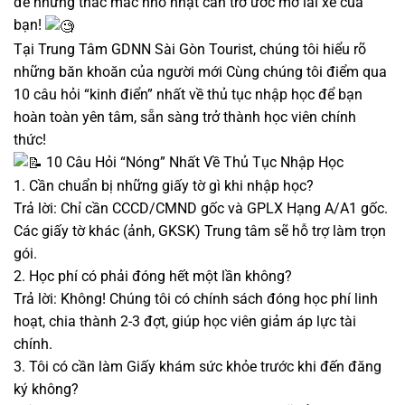
để những thắc mắc nhỏ nhặt cản trở ước mơ lái xe của
bạn!
Tại Trung Tâm GDNN Sài Gòn Tourist, chúng tôi hiểu rõ
những băn khoăn của người mới Cùng chúng tôi điểm qua
10 câu hỏi “kinh điển” nhất về thủ tục nhập học để bạn
hoàn toàn yên tâm, sẵn sàng trở thành học viên chính
thức!
10 Câu Hỏi “Nóng” Nhất Về Thủ Tục Nhập Học
1. Cần chuẩn bị những giấy tờ gì khi nhập học?
Trả lời: Chỉ cần CCCD/CMND gốc và GPLX Hạng A/A1 gốc.
Các giấy tờ khác (ảnh, GKSK) Trung tâm sẽ hỗ trợ làm trọn
gói.
2. Học phí có phải đóng hết một lần không?
Trả lời: Không! Chúng tôi có chính sách đóng học phí linh
hoạt, chia thành 2-3 đợt, giúp học viên giảm áp lực tài
chính.
3. Tôi có cần làm Giấy khám sức khỏe trước khi đến đăng
ký không?