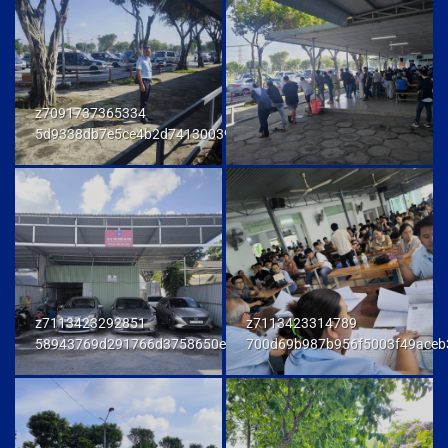
z7091737365334
5d9338db7e5ce4b2d741300392f80174
z7113423292851
z7113423314789
58943769d291766d3758650e972d81fd
700d69b987b956f5003f49aceb