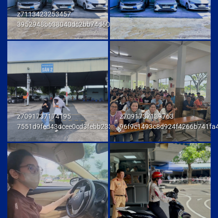
z7113423253457
3952948b638040dc2bb74d606db7a6f9
z7091737174195
z7091737139763
7551d9fed43dcee0cd3febb233847292
96f9c1493c8d924f4266b741fa