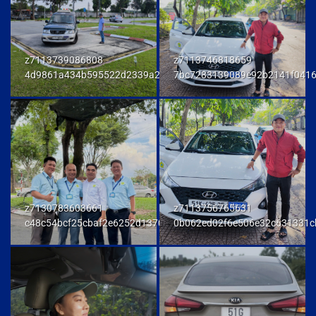
z7113739086808
z7113746818659
4d9861a434b595522d2339a23458e048
7bc7283139089e92b2141f041
z7130783603661
z7113756765631
c48c54bcf25cbaf2e6252d137093a294
0b062ed02f6e506e32c631331c