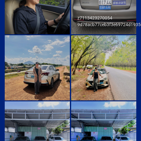
z7113423270054
9d78acb77ceb3f3e69724d1935