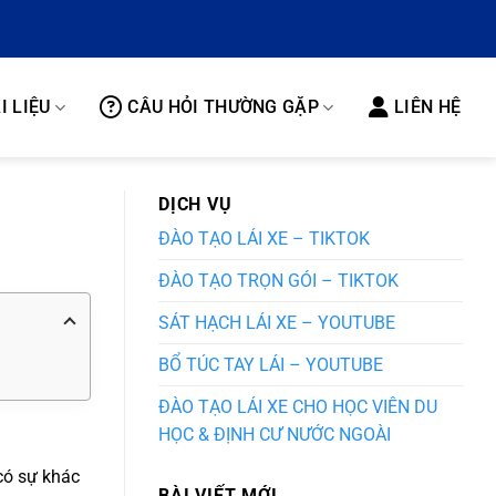
I LIỆU
CÂU HỎI THƯỜNG GẶP
LIÊN HỆ
DỊCH VỤ
ĐÀO TẠO LÁI XE – TIKTOK
ĐÀO TẠO TRỌN GÓI – TIKTOK
SÁT HẠCH LÁI XE – YOUTUBE
BỔ TÚC TAY LÁI – YOUTUBE
ĐÀO TẠO LÁI XE CHO HỌC VIÊN DU
HỌC & ĐỊNH CƯ NƯỚC NGOÀI
có sự khác
BÀI VIẾT MỚI