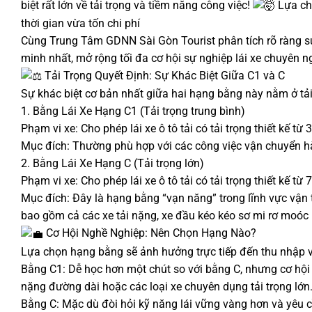
biệt rất lớn về tải trọng và tiềm năng công việc!
Lựa chọ
thời gian vừa tốn chi phí
Cùng Trung Tâm GDNN Sài Gòn Tourist phân tích rõ ràng sự 
minh nhất, mở rộng tối đa cơ hội sự nghiệp lái xe chuyên n
Tải Trọng Quyết Định: Sự Khác Biệt Giữa C1 và C
Sự khác biệt cơ bản nhất giữa hai hạng bằng này nằm ở tải 
1. Bằng Lái Xe Hạng C1 (Tải trọng trung bình)
Phạm vi xe: Cho phép lái xe ô tô tải có tải trọng thiết kế từ
Mục đích: Thường phù hợp với các công việc vận chuyển hàng
2. Bằng Lái Xe Hạng C (Tải trọng lớn)
Phạm vi xe: Cho phép lái xe ô tô tải có tải trọng thiết kế từ 
Mục đích: Đây là hạng bằng “vạn năng” trong lĩnh vực vận tả
bao gồm cả các xe tải nặng, xe đầu kéo kéo sơ mi rơ moóc
Cơ Hội Nghề Nghiệp: Nên Chọn Hạng Nào?
Lựa chọn hạng bằng sẽ ảnh hưởng trực tiếp đến thu nhập và
Bằng C1: Dễ học hơn một chút so với bằng C, nhưng cơ hội n
nặng đường dài hoặc các loại xe chuyên dụng tải trọng lớn
Bằng C: Mặc dù đòi hỏi kỹ năng lái vững vàng hơn và yêu cầ