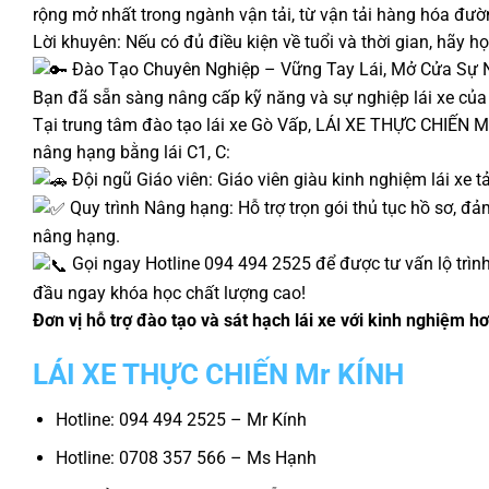
rộng mở nhất trong ngành vận tải, từ vận tải hàng hóa đường
Lời khuyên: Nếu có đủ điều kiện về tuổi và thời gian, hãy 
Đào Tạo Chuyên Nghiệp – Vững Tay Lái, Mở Cửa Sự 
Bạn đã sẵn sàng nâng cấp kỹ năng và sự nghiệp lái xe củ
Tại trung tâm đào tạo lái xe Gò Vấp, LÁI XE THỰC CHIẾN 
nâng hạng bằng lái C1, C:
Đội ngũ Giáo viên: Giáo viên giàu kinh nghiệm lái xe tả
Quy trình Nâng hạng: Hỗ trợ trọn gói thủ tục hồ sơ, đả
nâng hạng.
Gọi ngay Hotline 094 494 2525 để được tư vấn lộ trình
đầu ngay khóa học chất lượng cao!
Đơn vị hỗ trợ đào tạo và sát hạch lái xe với kinh nghiệm 
LÁI XE THỰC CHIẾN Mr KÍNH
Hotline: 094 494 2525 – Mr Kính
Hotline: 0708 357 566 – Ms Hạnh