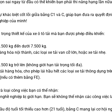
n sai ngay từ đầu có thể khiến bạn phải thi nâng hạng lần nữa
khác biệt cốt lõi giữa bằng C1 và C, giúp bạn đưa ra quyết đị
ghiệp của mình!
trọng thiết kế của xe ô tô tải mà bạn được phép điều khiển:
 3.500 kg đến dưới 7.500 kg.
 hóa nội thành, các loại xe tải van cỡ lớn, hoặc xe tải nhẹ.
7.500 kg trở lên (không giới hạn tải trọng tối đa).
i hàng hóa, cho phép lái hầu hết các loại xe tải thông dụng trên
 (nếu có thêm bằng FE).
 loại công việc bạn có thể nhận:
ghề nghiệp bị giới hạn. Bạn sẽ không thể nhận các công việc lá
.
u độ tuổi tối thiểu cao hơn (21 tuổi), bằng C mang lại cơ hội n