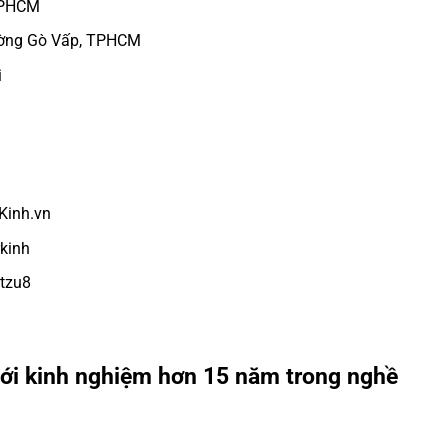
 TPHCM
hường Gò Vấp, TPHCM
i
Kinh.vn
kinh
tzu8
e với kinh nghiệm hơn 15 năm trong nghề