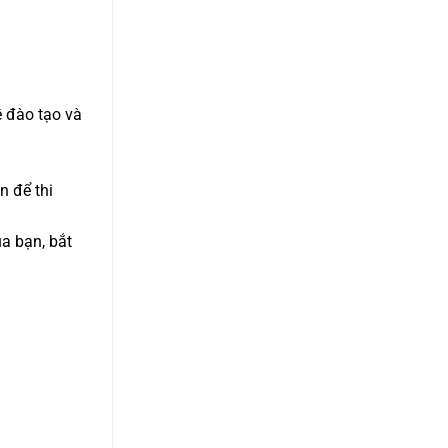
 đào tạo và
n để thi
ủa bạn, bắt