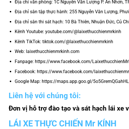
Địa chỉ văn phòng: 1C Nguyễn Văn Lượng P. An Nhơn,
Địa chỉ sân tập thực hành: 255 Nguyễn Văn Lượng, P
Địa chỉ sân thi sát hạch: 10 Bà Thiên, Nhuận Đức, Củ Ch
Kênh Youtube: youtube.com/@laixethucchienmrkinh
Kênh TikTok: tiktok.com/@laixethucchienmrkinh
Web: laixethucchienmrkinh.com
Fanpage: https://www.facebook.com/LaixethucchienMr
Facebook: https://www.facebook.com/laixethucchienmr
Google Map: https://maps.app.goo.gl/5o5GremQGahHL
Liên hệ với chúng tôi:
Đơn vị hỗ trợ đào tạo và sát hạch lái x
LÁI XE THỰC CHIẾN Mr KÍNH