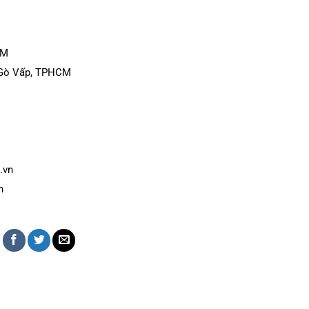
CM
g Gò Vấp, TPHCM
.vn
h