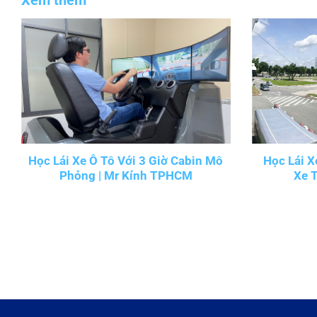
Học Lái Xe Ô Tô Với 3 Giờ Cabin Mô
Học Lái X
Phỏng | Mr Kính TPHCM
Xe 