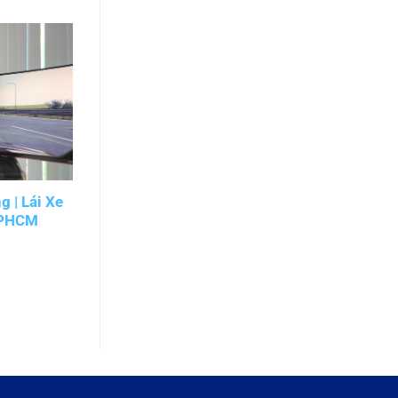
 | Lái Xe
Học Lái Xe Trên Toyota Vios | Thực
TPHCM
Hành Dễ Hiểu, Vững Tay Lái
TPHCM