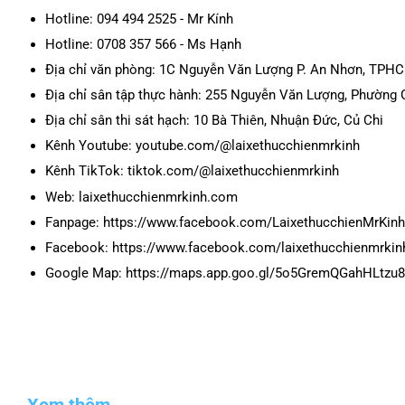
Hotline: 094 494 2525 - Mr Kính
Hotline: 0708 357 566 - Ms Hạnh
Địa chỉ văn phòng: 1C Nguyễn Văn Lượng P. An Nhơn, TPH
Địa chỉ sân tập thực hành: 255 Nguyễn Văn Lượng, Phườn
Địa chỉ sân thi sát hạch: 10 Bà Thiên, Nhuận Đức, Củ Chi
Kênh Youtube: youtube.com/@laixethucchienmrkinh
Kênh TikTok: tiktok.com/@laixethucchienmrkinh
Web: laixethucchienmrkinh.com
Fanpage: https://www.facebook.com/LaixethucchienMrKinh
Facebook: https://www.facebook.com/laixethucchienmrkin
Google Map: https://maps.app.goo.gl/5o5GremQGahHLtzu8
Xem thêm