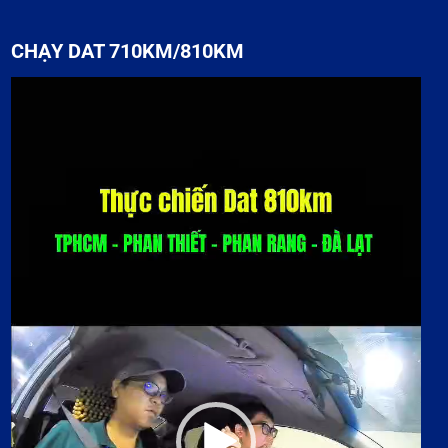
CHẠY DAT 710KM/810KM
Trình
chơi
Video