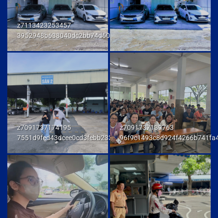
z7113423253457
3952948b638040dc2bb74d606db7a6f9
z7091737174195
z7091737139763
7551d9fed43dcee0cd3febb233847292
96f9c1493c8d924f4266b741fa