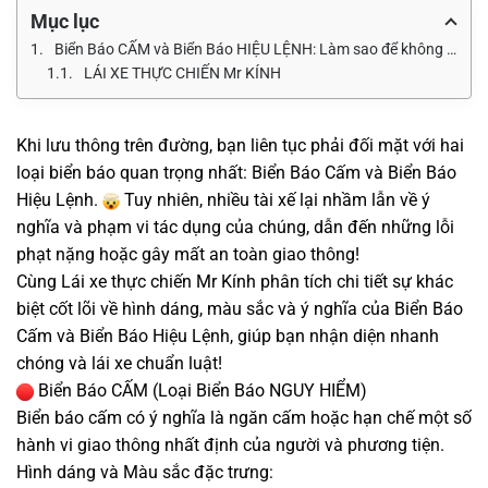
Mục lục
Biển Báo CẤM và Biển Báo HIỆU LỆNH: Làm sao để không nhầm lẫn? Sai một loại biển là vi phạm NGHIÊM TRỌNG ngay lập tức!
LÁI XE THỰC CHIẾN Mr KÍNH
Khi lưu thông trên đường, bạn liên tục phải đối mặt với hai
loại biển báo quan trọng nhất: Biển Báo Cấm và Biển Báo
Hiệu Lệnh.
Tuy nhiên, nhiều tài xế lại nhầm lẫn về ý
nghĩa và phạm vi tác dụng của chúng, dẫn đến những lỗi
phạt nặng hoặc gây mất an toàn giao thông!
Cùng Lái xe thực chiến Mr Kính phân tích chi tiết sự khác
biệt cốt lõi về hình dáng, màu sắc và ý nghĩa của Biển Báo
Cấm và Biển Báo Hiệu Lệnh, giúp bạn nhận diện nhanh
chóng và lái xe chuẩn luật!
Biển Báo CẤM (Loại Biển Báo NGUY HIỂM)
Biển báo cấm có ý nghĩa là ngăn cấm hoặc hạn chế một số
hành vi giao thông nhất định của người và phương tiện.
Hình dáng và Màu sắc đặc trưng: