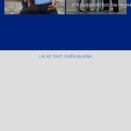
10 1
57816a59ac0bf1c027da7bbd4
LÁI XE THỰC CHIẾN Mr KÍNH