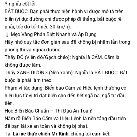
Ý nghĩa cốt lõi:
BẮT BUỘC: Bạn phải thực hiện hành vi được mô tả trên
biển (ví dụ: đường chỉ được phép đi thẳng, bắt buộc rẽ
phải, tốc độ tối thiểu 30 km/h).
Mẹo Vàng Phân Biệt Nhanh và Áp Dụng
Hãy nhớ quy tắc đơn giản sau để không bị nhầm lẫn trong
phòng thi và ngoài đường:
Thấy ĐỎ (Viền đỏ/Gạch chéo): Nghĩa là CẤM. Cấm là
không được làm.
Thấy XANH DƯƠNG (Nền xanh): Nghĩa là BẮT BUỘC. Bắt
buộc là phải làm theo.
Phạm vi tác dụng: Biển báo Cấm và Hiệu lệnh thường có
hiệu lực từ vị trí đặt biển cho đến hết ngã ba, ngã tư đầu
tiên.
Học Biển Báo Chuẩn – Thi Đậu An Toàn!
Nắm rõ Biển Báo Cấm và Hiệu Lệnh là nền tảng đầu tiên
để bạn lái xe an toàn và không bị phạt.
Tại
Lái xe thực chiến Mr Kính
, chúng tôi cam kết: