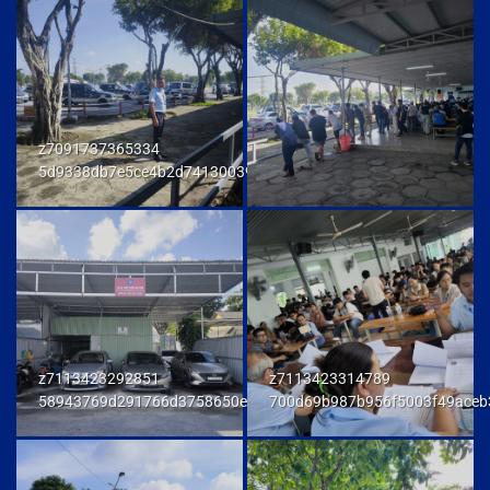
z7091737365334
5d9338db7e5ce4b2d741300392f80174
z7113423292851
z7113423314789
58943769d291766d3758650e972d81fd
700d69b987b956f5003f49aceb