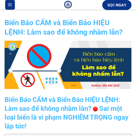
Bỏ
GỌI NGAY
qua
nội
Biển Báo CẤM và Biển Báo HIỆU
dung
LỆNH: Làm sao để không nhầm lẫn?
Biển Báo CẤM và Biển Báo HIỆU LỆNH:
Làm sao để không nhầm lẫn?
Sai một
loại biển là vi phạm NGHIÊM TRỌNG ngay
lập tức!