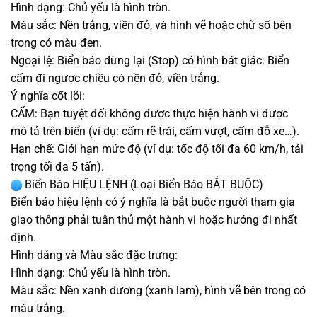
Hình dạng: Chủ yếu là hình tròn.
Màu sắc: Nền trắng, viền đỏ, và hình vẽ hoặc chữ số bên
trong có màu đen.
Ngoại lệ: Biển báo dừng lại (Stop) có hình bát giác. Biển
cấm đi ngược chiều có nền đỏ, viền trắng.
Ý nghĩa cốt lõi:
CẤM: Bạn tuyệt đối không được thực hiện hành vi được
mô tả trên biển (ví dụ: cấm rẽ trái, cấm vượt, cấm đỗ xe…).
Hạn chế: Giới hạn mức độ (ví dụ: tốc độ tối đa 60 km/h, tải
trọng tối đa 5 tấn).
Biển Báo HIỆU LỆNH (Loại Biển Báo BẮT BUỘC)
Biển báo hiệu lệnh có ý nghĩa là bắt buộc người tham gia
giao thông phải tuân thủ một hành vi hoặc hướng đi nhất
định.
Hình dáng và Màu sắc đặc trưng:
Hình dạng: Chủ yếu là hình tròn.
Màu sắc: Nền xanh dương (xanh lam), hình vẽ bên trong có
màu trắng.