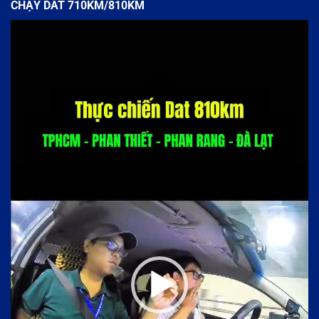
CHẠY DAT 710KM/810KM
Trình
chơi
Video