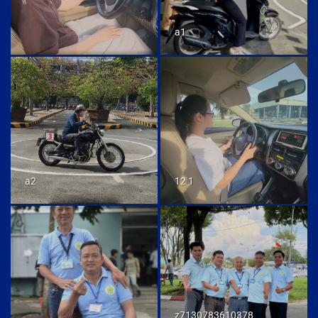
a1
a2
12 1
z7130783610378