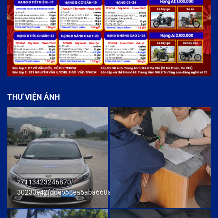
THƯ VIỆN ẢNH
z7113423246870
30233e42fddeb58ea6aba660ab436cb9