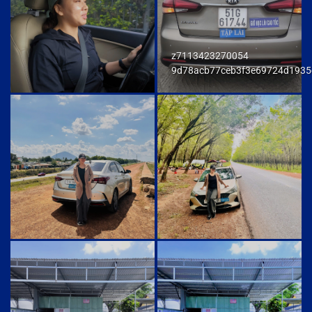
z7113423270054
9d78acb77ceb3f3e69724d1935