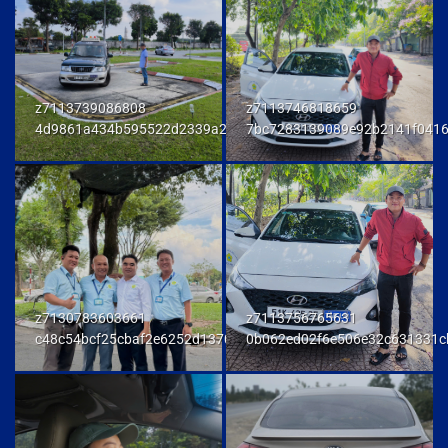
z7113739086808
z7113746818659
4d9861a434b595522d2339a23458e048
7bc7283139089e92b2141f041
z7130783603661
z7113756765631
c48c54bcf25cbaf2e6252d137093a294
0b062ed02f6e506e32c631331c