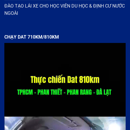
ĐÀO TẠO LÁI XE CHO HỌC VIÊN DU HỌC & ĐỊNH CƯ NƯỚC
NGOÀI
CHẠY DAT 710KM/810KM
Trình
chơi
Video