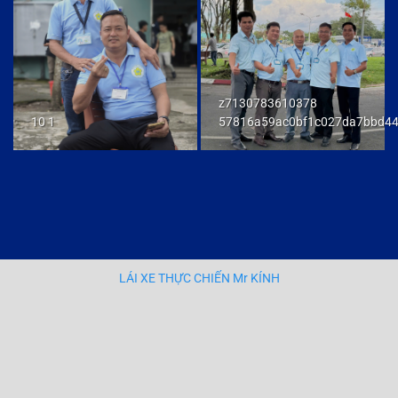
z7130783610378
10 1
57816a59ac0bf1c027da7bbd4
LÁI XE THỰC CHIẾN Mr KÍNH