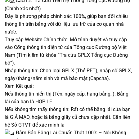
Cách 2: Tra Cứu Trên Hệ Thống Tổng Cục Đường Bộ
(Chính xác nhất)
Đây là phương pháp chính xác 100%, giúp bạn đối chiếu
thông tin trên bằng với dữ liệu lưu trữ của cơ quan nhà
nước.
Truy cập Website Chính thức: Mở trình duyệt và truy cập
vào Cổng thông tin điện tử của Tổng cục Đường bộ Việt
Nam (Tìm kiếm từ khóa “Tra cứu GPLX Tổng cục Đường
bộ”).
Nhập thông tin: Chọn loại GPLX (Thẻ PET), nhập số GPLX,
ngày/tháng/năm sinh và mã bảo mật (Capcha).
Xem Kết quả:
Nếu thông tin hiển thị (Tên, ngày cấp, hạng bằng, ): Bằng
lái của bạn là HỢP LỆ.
Nếu không tìm thấy thông tin: Rất có thể bằng lái của bạn
là GIẢ MẠO, hoặc là bằng giấy cũ chưa cập nhật. Cần liên
hệ Sở GTVT để xác minh lạ
Đảm Bảo Bằng Lái Chuẩn Thật 100% – Nói Không