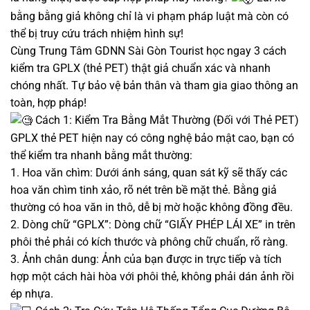
bằng bằng giả không chỉ là vi phạm pháp luật mà còn có
thể bị truy cứu trách nhiệm hình sự!
Cùng Trung Tâm GDNN Sài Gòn Tourist học ngay 3 cách
kiểm tra GPLX (thẻ PET) thật giả chuẩn xác và nhanh
chóng nhất. Tự bảo vệ bản thân và tham gia giao thông an
toàn, hợp pháp!
Cách 1: Kiểm Tra Bằng Mắt Thường (Đối với Thẻ PET)
GPLX thẻ PET hiện nay có công nghệ bảo mật cao, bạn có
thể kiểm tra nhanh bằng mắt thường:
1. Hoa văn chìm: Dưới ánh sáng, quan sát kỹ sẽ thấy các
hoa văn chìm tinh xảo, rõ nét trên bề mặt thẻ. Bằng giả
thường có hoa văn in thô, dễ bị mờ hoặc không đồng đều.
2. Dòng chữ “GPLX”: Dòng chữ “GIẤY PHÉP LÁI XE” in trên
phôi thẻ phải có kích thước và phông chữ chuẩn, rõ ràng.
3. Ảnh chân dung: Ảnh của bạn được in trực tiếp và tích
hợp một cách hài hòa với phôi thẻ, không phải dán ảnh rồi
ép nhựa.