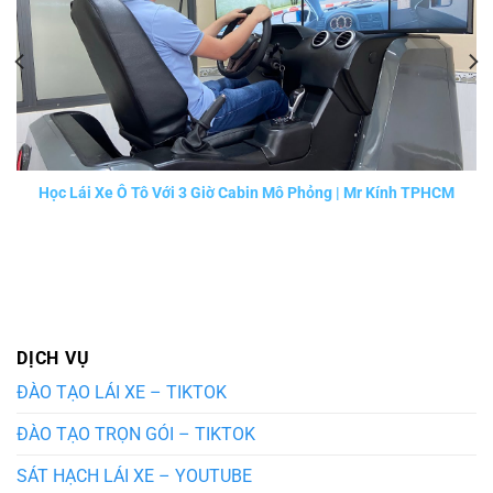
Học Lái Xe Ô Tô Với 3 Giờ Cabin Mô Phỏng | Mr Kính TPHCM
DỊCH VỤ
ĐÀO TẠO LÁI XE – TIKTOK
ĐÀO TẠO TRỌN GÓI – TIKTOK
SÁT HẠCH LÁI XE – YOUTUBE