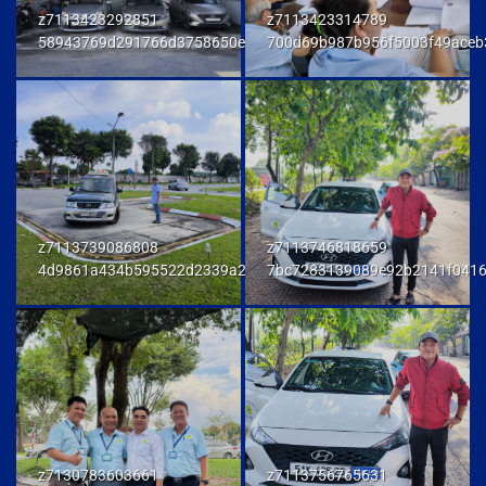
z7113423292851
z7113423314789
58943769d291766d3758650e972d81fd
700d69b987b956f5003f49aceb
z7113739086808
z7113746818659
4d9861a434b595522d2339a23458e048
7bc7283139089e92b2141f041
z7130783603661
z7113756765631