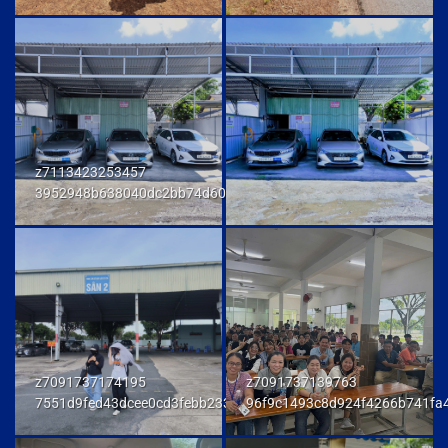
z7113423253457
3952948b638040dc2bb74d606db7a6f9
z7091737174195
z7091737139763
7551d9fed43dcee0cd3febb233847292
96f9c1493c8d924f4266b741fa