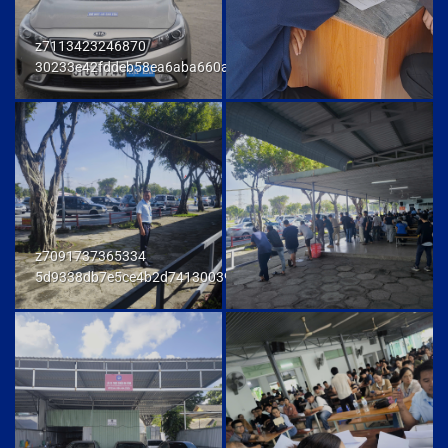
z7113423246870
30233e42fddeb58ea6aba660ab436cb9
z7091737365334
5d9338db7e5ce4b2d741300392f80174