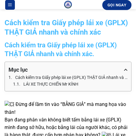
Bỏ
GỌI NGAY
qua
nội
Cách kiểm tra Giấy phép lái xe (GPLX)
dung
THẬT GIẢ nhanh và chính xác
Cách kiểm tra Giấy phép lái xe (GPLX)
THẬT GIẢ nhanh và chính xác
.
Mục lục
Cách kiểm tra Giấy phép lái xe (GPLX) THẬT GIẢ nhanh và chính xác.
LÁI XE THỰC CHIẾN Mr KÍNH
Đừng để lầm tin vào “BẰNG GIẢ” mà mang họa vào
thân!
Bạn đang phân vân không biết tấm bằng lái xe (GPLX)
mình đang sở hữu, hoặc bằng lái của người khác, có phải
là hàng thật, được cấp hợp pháp hay không?
Lái xe