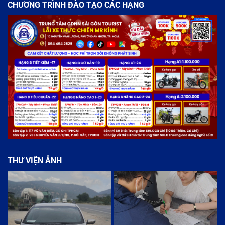
CHƯƠNG TRÌNH ĐÀO TẠO CÁC HẠNG
THƯ VIỆN ẢNH