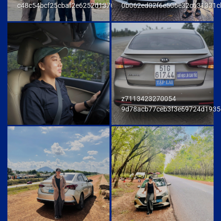
c48c54bcf25cbaf2e6252d137093a294
0b062ed02f6e506e32c631331c
z7113423270054
9d78acb77ceb3f3e69724d1935