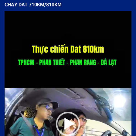
CHẠY DAT 710KM/810KM
Trình
chơi
Video