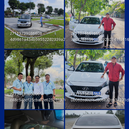
z7113739086808
z7113746818659
4d9861a434b595522d2339a23458e048
7bc7283139089e92b2141f041
z7130783603661
z7113756765631
c48c54bcf25cbaf2e6252d137093a294
0b062ed02f6e506e32c631331c