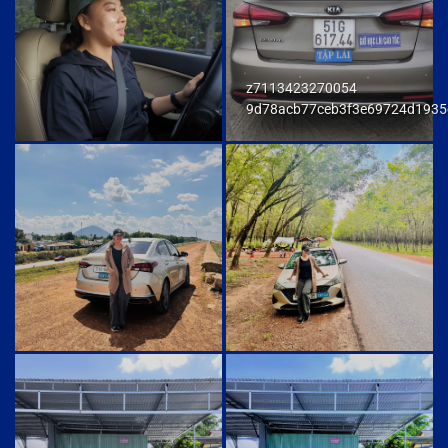
z7113423270054
9d78acb77ceb3f3e69724d1935