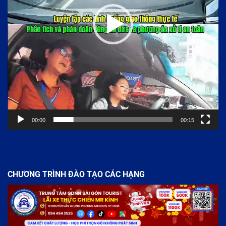
00:00
00:15
CHƯƠNG TRÌNH ĐÀO TẠO CÁC HẠNG