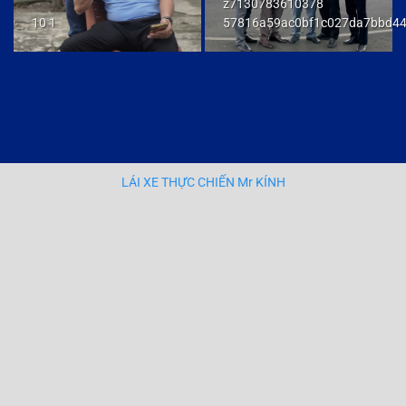
z7130783610378
10 1
57816a59ac0bf1c027da7bbd4
LÁI XE THỰC CHIẾN Mr KÍNH