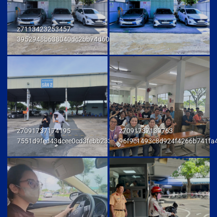
z7113423253457
3952948b638040dc2bb74d606db7a6f9
z7091737174195
z7091737139763
7551d9fed43dcee0cd3febb233847292
96f9c1493c8d924f4266b741fa