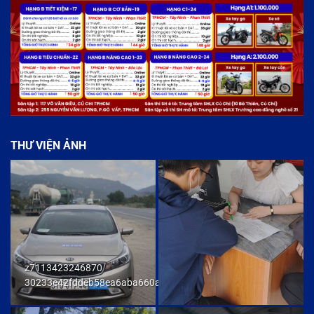
THƯ VIỆN ẢNH
z7113423246870
30233e42fddeb58ea6aba660ab436cb9