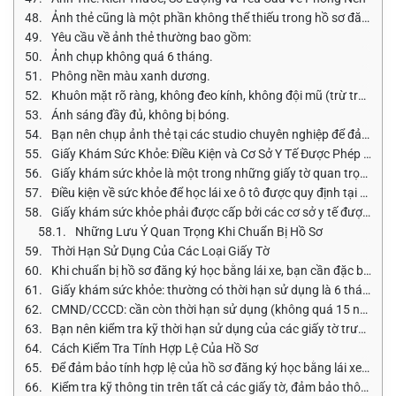
Ảnh thẻ cũng là một phần không thể thiếu trong hồ sơ đăng ký 
Yêu cầu về ảnh thẻ thường bao gồm:
Ảnh chụp không quá 6 tháng.
Phông nền màu xanh dương.
Khuôn mặt rõ ràng, không đeo kính, không đội mũ (trừ trường h
Ánh sáng đầy đủ, không bị bóng.
Bạn nên chụp ảnh thẻ tại các studio chuyên nghiệp để đảm bảo 
Giấy Khám Sức Khỏe: Điều Kiện và Cơ Sở Y Tế Được Phép Chứ
Giấy khám sức khỏe là một trong những giấy tờ quan trọng nhất
Điều kiện về sức khỏe để học lái xe ô tô được quy định tại Thôn
Giấy khám sức khỏe phải được cấp bởi các cơ sở y tế được phép c
Những Lưu Ý Quan Trọng Khi Chuẩn Bị Hồ Sơ
Thời Hạn Sử Dụng Của Các Loại Giấy Tờ
Khi chuẩn bị hồ sơ đăng ký học bằng lái xe, bạn cần đặc biệt lưu
Giấy khám sức khỏe: thường có thời hạn sử dụng là 6 tháng.
CMND/CCCD: cần còn thời hạn sử dụng (không quá 15 năm kể 
Bạn nên kiểm tra kỹ thời hạn sử dụng của các giấy tờ trước khi 
Cách Kiểm Tra Tính Hợp Lệ Của Hồ Sơ
Để đảm bảo tính hợp lệ của hồ sơ đăng ký học bằng lái xe, bạn 
Kiểm tra kỹ thông tin trên tất cả các giấy tờ, đảm bảo thông tin