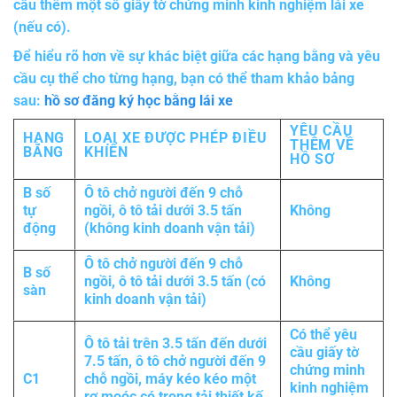
cầu thêm một số giấy tờ chứng minh kinh nghiệm lái xe
(nếu có).
Để hiểu rõ hơn về sự khác biệt giữa các hạng bằng và yêu
cầu cụ thể cho từng hạng, bạn có thể tham khảo bảng
sau:
hồ sơ đăng ký học bằng lái xe
YÊU CẦU
HẠNG
LOẠI XE ĐƯỢC PHÉP ĐIỀU
THÊM VỀ
BẰNG
KHIỂN
HỒ SƠ
B số
Ô tô chở người đến 9 chỗ
tự
ngồi, ô tô tải dưới 3.5 tấn
Không
động
(không kinh doanh vận tải)
Ô tô chở người đến 9 chỗ
B số
ngồi, ô tô tải dưới 3.5 tấn (có
Không
sàn
kinh doanh vận tải)
Có thể yêu
Ô tô tải trên 3.5 tấn đến dưới
cầu giấy tờ
7.5 tấn, ô tô chở người đến 9
chứng minh
C1
chỗ ngồi, máy kéo kéo một
kinh nghiệm
rơ moóc có trọng tải thiết kế