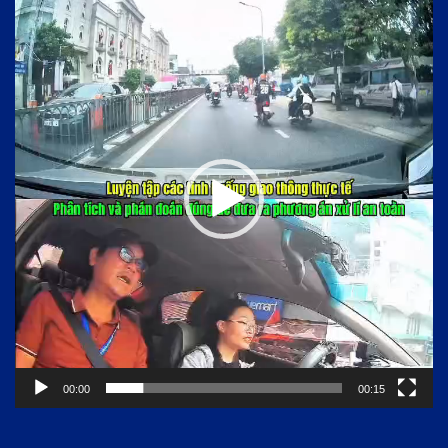
Trình
chơi
Video
00:00
00:15