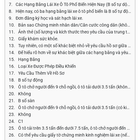
Các Hạng Bằng Lái Xe Ô Tô Phổ Biến Hiện Nay (B số tự dộng, B 
Hiện nay, có ba hạng bằng lái xe ô tô phổ biến là B số tự động,
Đơn đăng ký học và sát hạch lái xe.
Bản sao Chứng minh nhân dân/Căn cước công dân (không cần
Ảnh thẻ (số lượng và kích thước theo yêu cầu của trung tâm đà
Giấy khám sức khỏe.
Tuy nhiên, có một số khác biệt nhỏ về yêu cầu hồ sơ giữa các h
Để hiểu rõ hơn về sự khác biệt giữa các hạng bằng và yêu cầu 
Hạng Bằng
Loại Xe Được Phép Điều Khiển
Yêu Cầu Thêm Về Hồ Sơ
B số tự động
Ô tô chở người đến 9 chỗ ngồi, ô tô tải dưới 3.5 tấn (không kinh
Không
B số sàn
Ô tô chở người đến 9 chỗ ngồi, ô tô tải dưới 3.5 tấn (có kinh doa
Không
C1
Ô tô tải trên 3.5 tấn đến dưới 7.5 tấn, ô tô chở người đến 9 chỗ
Có thể yêu cầu giấy tờ chứng minh kinh nghiệm lái xe (nếu có)