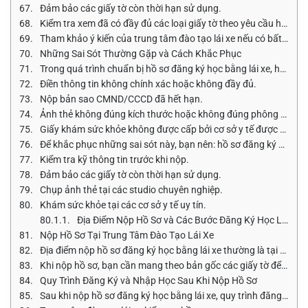
Đảm bảo các giấy tờ còn thời hạn sử dụng.
Kiểm tra xem đã có đầy đủ các loại giấy tờ theo yêu cầu hay ch
Tham khảo ý kiến của trung tâm đào tạo lái xe nếu có bất kỳ t
Những Sai Sót Thường Gặp và Cách Khắc Phục
Trong quá trình chuẩn bị hồ sơ đăng ký học bằng lái xe, học vi
Điền thông tin không chính xác hoặc không đầy đủ.
Nộp bản sao CMND/CCCD đã hết hạn.
Ảnh thẻ không đúng kích thước hoặc không đúng phông nền.
Giấy khám sức khỏe không được cấp bởi cơ sở y tế được phép.
Để khắc phục những sai sót này, bạn nên: hồ sơ đăng ký học bằn
Kiểm tra kỹ thông tin trước khi nộp.
Đảm bảo các giấy tờ còn thời hạn sử dụng.
Chụp ảnh thẻ tại các studio chuyên nghiệp.
Khám sức khỏe tại các cơ sở y tế uy tín.
Địa Điểm Nộp Hồ Sơ và Các Bước Đăng Ký Học Lái Xe
Nộp Hồ Sơ Tại Trung Tâm Đào Tạo Lái Xe
Địa điểm nộp hồ sơ đăng ký học bằng lái xe thường là tại trung t
Khi nộp hồ sơ, bạn cần mang theo bản gốc các giấy tờ để đối ch
Quy Trình Đăng Ký và Nhập Học Sau Khi Nộp Hồ Sơ
Sau khi nộp hồ sơ đăng ký học bằng lái xe, quy trình đăng ký 