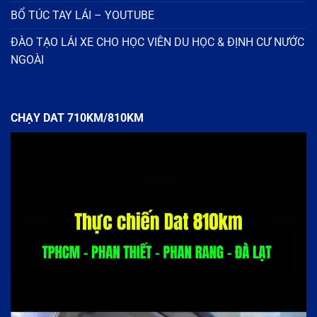
BỔ TÚC TAY LÁI – YOUTUBE
ĐÀO TẠO LÁI XE CHO HỌC VIÊN DU HỌC & ĐỊNH CƯ NƯỚC
NGOÀI
CHẠY DAT 710KM/810KM
Trình
chơi
Video