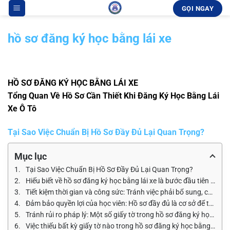
Bỏ
GỌI NGAY
qua
nội
hồ sơ đăng ký học bằng lái xe
dung
HỒ SƠ ĐĂNG KÝ HỌC BẰNG LÁI XE
Tổng Quan Về Hồ Sơ Cần Thiết Khi Đăng Ký Học Bằng Lái
Xe Ô Tô
Tại Sao Việc Chuẩn Bị Hồ Sơ Đầy Đủ Lại Quan Trọng?
Mục lục
Tại Sao Việc Chuẩn Bị Hồ Sơ Đầy Đủ Lại Quan Trọng?
Hiếu biết về hồ sơ đăng ký học bằng lái xe là bước đầu tiên và v
Tiết kiệm thời gian và công sức: Tránh việc phải bổ sung, chỉnh s
Đảm bảo quyền lợi của học viên: Hồ sơ đầy đủ là cơ sở để trung
Tránh rủi ro pháp lý: Một số giấy tờ trong hồ sơ đăng ký học bằng
Việc thiếu bất kỳ giấy tờ nào trong hồ sơ đăng ký học bằng lái xe