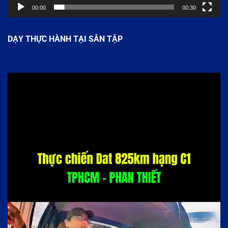
00:00
00:30
DẠY THỰC HÀNH TẠI SÂN TẬP
Trình
chơi
Video