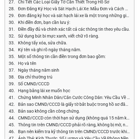
Chi Tiết Các Loại Giấy Tờ Cần Thiết Trong Hồ Sơ
Đơn Đăng Ký Học và Sát Hạch Lái Xe: Mẫu Đơn và Cách Điền
Đơn đăng ký học và sát hạch lái xe là một trong những giấy tờ
Khi điền đơn, bạn cần lưu ý:
Điền đầy đủ và chính xác tất cả các thông tin theo yêu cầu.
Sử dụng bút bi mực xanh, viết chữ rõ ràng.
Không tẩy xóa, sửa chữa.
Ký tên và ghi rõ ngày tháng năm.
Một số thông tin cần điền trong đơn bao gồm:
Họ và tên
Ngày tháng năm sinh
Địa chỉ thường trú
Số CMND/CCCD
Hạng bằng lái xe muốn học
Chứng Minh Nhân Dân/Căn Cước Công Dân: Yêu Cầu Về Bản S
Bản sao CMND/CCCD là giấy tờ bắt buộc trong hồ sơ đăng ký họ
Bản sao không cần công chứng.
CMND/CCCD còn thời hạn sử dụng (không quá 15 năm kể từ ng
Thông tin trên CMND/CCCD phải rõ ràng, không bị mờ, nhòe.
Bạn nên kiểm tra kỹ thông tin trên CMND/CCCD trước khi nộp để
Ảnh Thẻ: Kích Thước, Số Lượng và Yêu Cầu Về Phông Nền