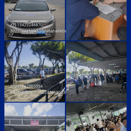
z7113423246870
30233e42fddeb58ea6aba660ab436cb9
z7091737365334
5d9338db7e5ce4b2d741300392f80174