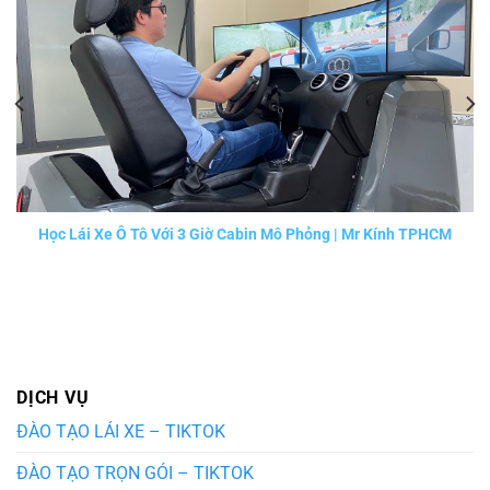
Học Lái Xe Ô Tô Với 3 Giờ Cabin Mô Phỏng | Mr Kính TPHCM
DỊCH VỤ
ĐÀO TẠO LÁI XE – TIKTOK
ĐÀO TẠO TRỌN GÓI – TIKTOK