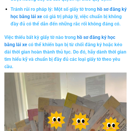
Tránh rủi ro pháp lý:
Một số giấy tờ trong
hồ sơ đăng ký
học bằng lái xe
có giá trị pháp lý, việc chuẩn bị không
đầy đủ có thể dẫn đến những rắc rối không đáng có.
Việc thiếu bất kỳ giấy tờ nào trong
hồ sơ đăng ký học
bằng lái xe
có thể khiến bạn bị từ chối đăng ký hoặc kéo
dài thời gian hoàn thành thủ tục. Do đó, hãy dành thời gian
tìm hiểu kỹ và chuẩn bị đầy đủ các loại giấy tờ theo yêu
cầu.