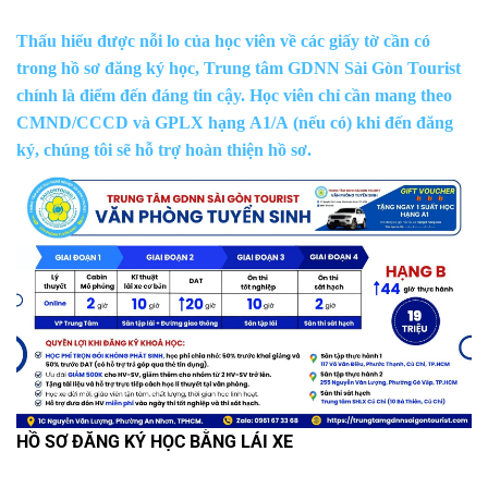
Thấu hiểu được nỗi lo của học viên về các giấy tờ cần có
trong hồ sơ đăng ký học, Trung tâm GDNN Sài Gòn Tourist
chính là điểm đến đáng tin cậy. Học viên chỉ cần mang theo
CMND/CCCD và GPLX hạng A1/A (nếu có) khi đến đăng
ký, chúng tôi sẽ hỗ trợ hoàn thiện hồ sơ.
HỒ SƠ ĐĂNG KÝ HỌC BẰNG LÁI XE