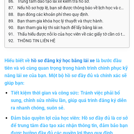
Trung tâm đào tạo lái xe kiểm tra hồ sơ.
Nếu hồ sơ hợp lệ, bạn sẽ được thông báo về lịch học và các kho
Bạn đóng các khoản phí theo quy định.
Bạn tham gia khóa học lý thuyết và thực hành.
Bạn tham gia kỳ thi sát hạch để lấy bằng lái xe.
Thấu hiểu được nỗi lo của học viên về các giấy tờ cần có tron
THÔNG TIN LIÊN HỆ
Hiếu biết về
hồ sơ đăng ký học bằng lái xe
là bước đầu
tiên và vô cùng quan trọng trong hành trình chinh phục kỹ
năng lái xe của bạn. Một bộ hồ sơ đầy đủ và chính xác sẽ
giúp bạn:
Tiết kiệm thời gian và công sức:
Tránh việc phải bổ
sung, chỉnh sửa nhiều lần, giúp quá trình đăng ký diễn
ra nhanh chóng, suôn sẻ.
Đảm bảo quyền lợi của học viên:
Hồ sơ đầy đủ là cơ sở
để trung tâm đào tạo xác nhận thông tin, đảm bảo bạn
được hưởng đầy đủ các quyền lợi theo quy định.