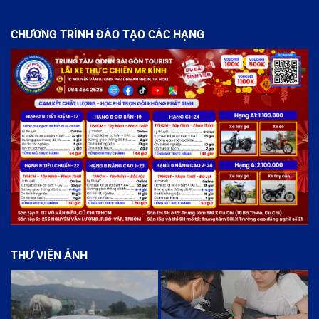
CHƯƠNG TRÌNH ĐÀO TẠO CÁC HẠNG
THƯ VIỆN ẢNH