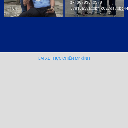
z7130783610378
10 1
57816a59ac0bf1c027da7bbd4
LÁI XE THỰC CHIẾN Mr KÍNH