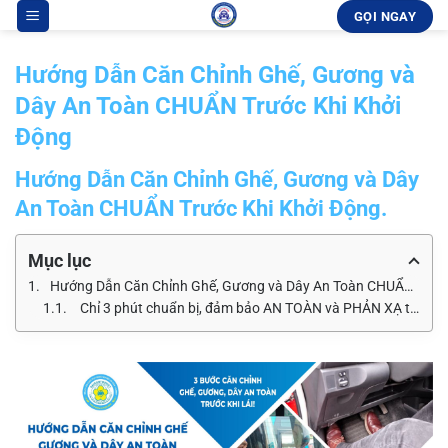
Bỏ
GỌI NGAY
qua
nội
Hướng Dẫn Căn Chỉnh Ghế, Gương và
dung
Dây An Toàn CHUẨN Trước Khi Khởi
Động
Hướng Dẫn Căn Chỉnh Ghế, Gương và Dây
An Toàn CHUẨN Trước Khi Khởi Động
.
Mục lục
Hướng Dẫn Căn Chỉnh Ghế, Gương và Dây An Toàn CHUẨN Trước Khi Khởi Động.
Chỉ 3 phút chuẩn bị, đảm bảo AN TOÀN và PHẢN XẠ tối ưu!