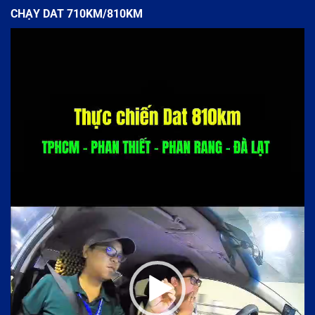
CHẠY DAT 710KM/810KM
Trình
chơi
Video