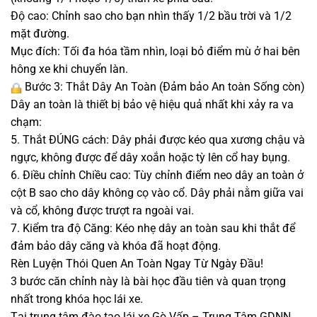
Độ cao: Chỉnh sao cho bạn nhìn thấy 1/2 bầu trời và 1/2
mặt đường.
Mục đích: Tối đa hóa tầm nhìn, loại bỏ điểm mù ở hai bên
hông xe khi chuyển làn.
Bước 3: Thắt Dây An Toàn (Đảm bảo An toàn Sống còn)
Dây an toàn là thiết bị bảo vệ hiệu quả nhất khi xảy ra va
chạm:
5. Thắt ĐÚNG cách: Dây phải được kéo qua xương chậu và
ngực, không được để dây xoắn hoặc tỳ lên cổ hay bụng.
6. Điều chỉnh Chiều cao: Tùy chỉnh điểm neo dây an toàn ở
cột B sao cho dây không cọ vào cổ. Dây phải nằm giữa vai
và cổ, không được trượt ra ngoài vai.
7. Kiểm tra độ Căng: Kéo nhẹ dây an toàn sau khi thắt để
đảm bảo dây căng và khóa đã hoạt động.
Rèn Luyện Thói Quen An Toàn Ngay Từ Ngày Đầu!
3 bước căn chỉnh này là bài học đầu tiên và quan trọng
nhất trong khóa học lái xe.
Tại trung tâm đào tạo lái xe Gò Vấp – Trung Tâm GDNN