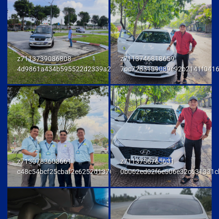
z7113739086808
z7113746818659
4d9861a434b595522d2339a23458e048
7bc7283139089e92b2141f041
z7130783603661
z7113756765631
c48c54bcf25cbaf2e6252d137093a294
0b062ed02f6e506e32c631331c