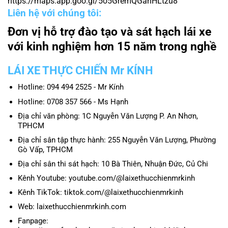
https://maps.app.goo.gl/5o5GremQGahHLtzu8
Liên hệ với chúng tôi:
Đơn vị hỗ trợ đào tạo và sát hạch lái xe
với kinh nghiệm hơn 15 năm trong nghề
LÁI XE THỰC CHIẾN Mr KÍNH
Hotline: 094 494 2525 - Mr Kính
Hotline: 0708 357 566 - Ms Hạnh
Địa chỉ văn phòng: 1C Nguyễn Văn Lượng P. An Nhơn,
TPHCM
Địa chỉ sân tập thực hành: 255 Nguyễn Văn Lượng, Phường
Gò Vấp, TPHCM
Địa chỉ sân thi sát hạch: 10 Bà Thiên, Nhuận Đức, Củ Chi
Kênh Youtube: youtube.com/@laixethucchienmrkinh
Kênh TikTok: tiktok.com/@laixethucchienmrkinh
Web: laixethucchienmrkinh.com
Fanpage: