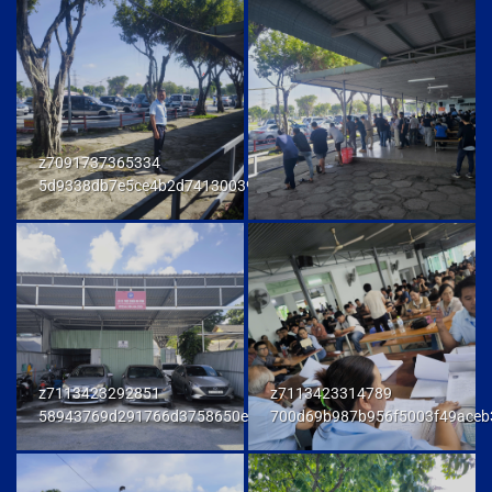
z7091737365334
5d9338db7e5ce4b2d741300392f80174
z7113423292851
z7113423314789
58943769d291766d3758650e972d81fd
700d69b987b956f5003f49aceb