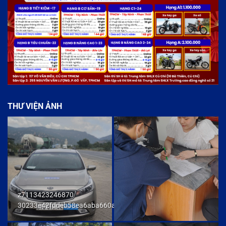
THƯ VIỆN ẢNH
z7113423246870
30233e42fddeb58ea6aba660ab436cb9