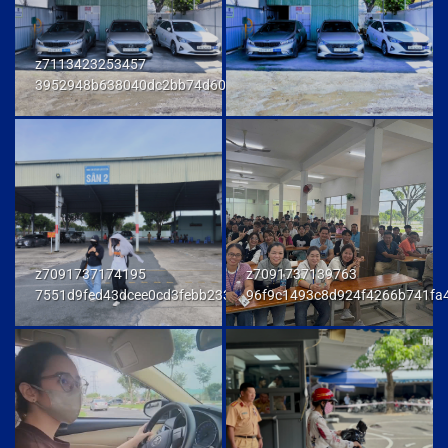
z7113423253457
3952948b638040dc2bb74d606db7a6f9
z7091737174195
z7091737139763
7551d9fed43dcee0cd3febb233847292
96f9c1493c8d924f4266b741fa