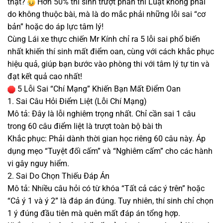
thật?
Hơn 50% thí sinh trượt phần thi Luật không phải
do không thuộc bài, mà là do mắc phải những lỗi sai “cơ
bản” hoặc do áp lực tâm lý!
Cùng Lái xe thực chiến Mr Kính chỉ ra 5 lỗi sai phổ biến
nhất khiến thí sinh mất điểm oan, cùng với cách khắc phục
hiệu quả, giúp bạn bước vào phòng thi với tâm lý tự tin và
đạt kết quả cao nhất!
5 Lỗi Sai “Chí Mạng” Khiến Bạn Mất Điểm Oan
1. Sai Câu Hỏi Điểm Liệt (Lỗi Chí Mạng)
Mô tả: Đây là lỗi nghiêm trọng nhất. Chỉ cần sai 1 câu
trong 60 câu điểm liệt là trượt toàn bộ bài th
Khắc phục: Phải dành thời gian học riêng 60 câu này. Áp
dụng mẹo “Tuyệt đối cấm” và “Nghiêm cấm” cho các hành
vi gây nguy hiểm.
2. Sai Do Chọn Thiếu Đáp Án
Mô tả: Nhiều câu hỏi có từ khóa “Tất cả các ý trên” hoặc
“Cả ý 1 và ý 2” là đáp án đúng. Tuy nhiên, thí sinh chỉ chọn
1 ý đúng đầu tiên mà quên mất đáp án tổng hợp.