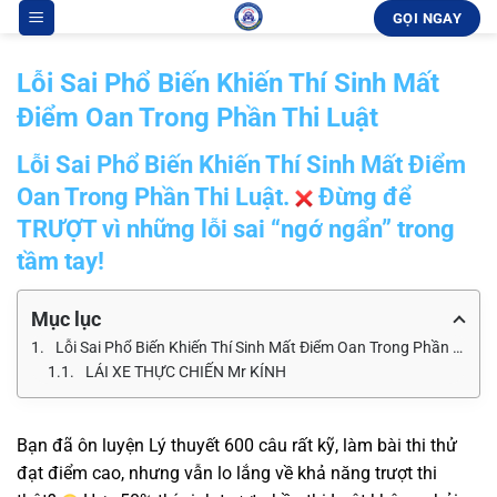
Bỏ
GỌI NGAY
qua
nội
Lỗi Sai Phổ Biến Khiến Thí Sinh Mất
dung
Điểm Oan Trong Phần Thi Luật
Lỗi Sai Phổ Biến Khiến Thí Sinh Mất Điểm
Oan Trong Phần Thi Luật.
Đừng để
TRƯỢT vì những lỗi sai “ngớ ngẩn” trong
tầm tay!
Mục lục
Lỗi Sai Phổ Biến Khiến Thí Sinh Mất Điểm Oan Trong Phần Thi Luật. Đừng để TRƯỢT vì những lỗi sai "ngớ ngẩn" trong tầm tay!
LÁI XE THỰC CHIẾN Mr KÍNH
Bạn đã ôn luyện Lý thuyết 600 câu rất kỹ, làm bài thi thử
đạt điểm cao, nhưng vẫn lo lắng về khả năng trượt thi