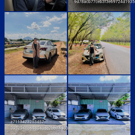
9d78acb77ceb3f3e69724d1935
z7113423253457
3952948b638040dc2bb74d606db7a6f9