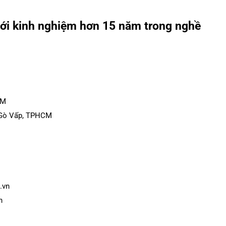
e với kinh nghiệm hơn 15 năm trong nghề
CM
g Gò Vấp, TPHCM
.vn
h