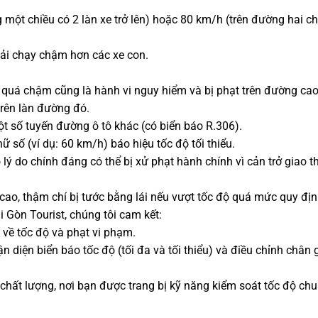
g một chiều có 2 làn xe trở lên) hoặc 80 km/h (trên đường hai c
phải chạy chậm hơn các xe con.
 quá chậm cũng là hành vi nguy hiểm và bị phạt trên đường cao
trên làn đường đó.
 số tuyến đường ô tô khác (có biển báo R.306).
ữ số (ví dụ: 60 km/h) báo hiệu tốc độ tối thiểu.
 lý do chính đáng có thể bị xử phạt hành chính vì cản trở giao t
cao, thậm chí bị tước bằng lái nếu vượt tốc độ quá mức quy địn
 Gòn Tourist, chúng tôi cam kết:
 về tốc độ và phạt vi phạm.
diện biển báo tốc độ (tối đa và tối thiểu) và điều chỉnh chân 
hất lượng, nơi bạn được trang bị kỹ năng kiểm soát tốc độ ch