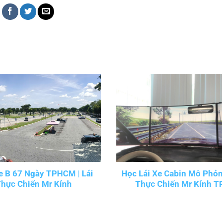
e B 67 Ngày TPHCM | Lái
Học Lái Xe Cabin Mô Phỏng
Thực Chiến Mr Kính
Thực Chiến Mr Kính 