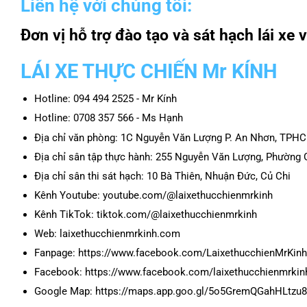
Liên hệ với chúng tôi:
Đơn vị hỗ trợ đào tạo và sát hạch lái x
LÁI XE THỰC CHIẾN Mr KÍNH
Hotline: 094 494 2525 - Mr Kính
Hotline: 0708 357 566 - Ms Hạnh
Địa chỉ văn phòng: 1C Nguyễn Văn Lượng P. An Nhơn, TPH
Địa chỉ sân tập thực hành: 255 Nguyễn Văn Lượng, Phườn
Địa chỉ sân thi sát hạch: 10 Bà Thiên, Nhuận Đức, Củ Chi
Kênh Youtube: youtube.com/@laixethucchienmrkinh
Kênh TikTok: tiktok.com/@laixethucchienmrkinh
Web: laixethucchienmrkinh.com
Fanpage: https://www.facebook.com/LaixethucchienMrKinh
Facebook: https://www.facebook.com/laixethucchienmrkin
Google Map: https://maps.app.goo.gl/5o5GremQGahHLtzu8