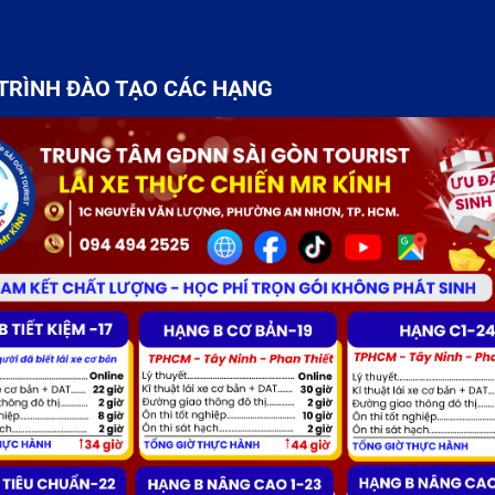
TRÌNH ĐÀO TẠO CÁC HẠNG