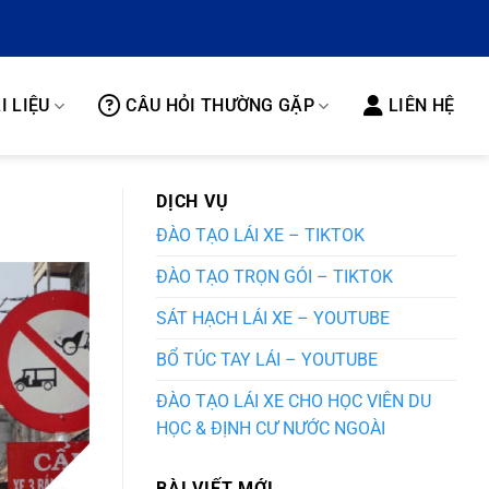
I LIỆU
CÂU HỎI THƯỜNG GẶP
LIÊN HỆ
DỊCH VỤ
ĐÀO TẠO LÁI XE – TIKTOK
ĐÀO TẠO TRỌN GÓI – TIKTOK
SÁT HẠCH LÁI XE – YOUTUBE
BỔ TÚC TAY LÁI – YOUTUBE
ĐÀO TẠO LÁI XE CHO HỌC VIÊN DU
HỌC & ĐỊNH CƯ NƯỚC NGOÀI
BÀI VIẾT MỚI