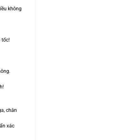
hiều không
 tốc!
hông.
h!
ga, chân
uẩn xác