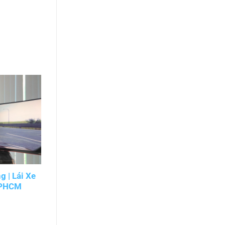
 | Lái Xe
Học Lái Xe Trên Toyota Vios | Thực
TPHCM
Hành Dễ Hiểu, Vững Tay Lái
TPHCM