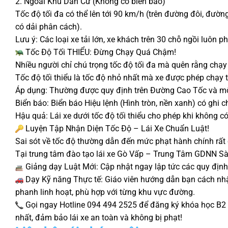
2. Ngoài Khu Dân Cư (Không có biển báo)
Tốc độ tối đa có thể lên tới 90 km/h (trên đường đôi, đườn
có dải phân cách).
Lưu ý: Các loại xe tải lớn, xe khách trên 30 chỗ ngồi luôn 
Tốc Độ Tối THIỂU: Đừng Chạy Quá Chậm!
Nhiều người chỉ chú trọng tốc độ tối đa mà quên rằng chạy
Tốc độ tối thiểu là tốc độ nhỏ nhất mà xe được phép chạy 
Áp dụng: Thường được quy định trên Đường Cao Tốc và một
Biển báo: Biển báo Hiệu lệnh (Hình tròn, nền xanh) có ghi ch
Hậu quả: Lái xe dưới tốc độ tối thiểu cho phép khi không có
Luyện Tập Nhận Diện Tốc Độ – Lái Xe Chuẩn Luật!
Sai sót về tốc độ thường dẫn đến mức phạt hành chính rất 
Tại trung tâm đào tạo lái xe Gò Vấp – Trung Tâm GDNN Sài
Giảng dạy Luật Mới: Cập nhật ngay lập tức các quy định
Dạy Kỹ năng Thực tế: Giáo viên hướng dẫn bạn cách nhận 
phanh linh hoạt, phù hợp với từng khu vực đường.
Gọi ngay Hotline 094 494 2525 để đăng ký khóa học B2 c
nhất, đảm bảo lái xe an toàn và không bị phạt!