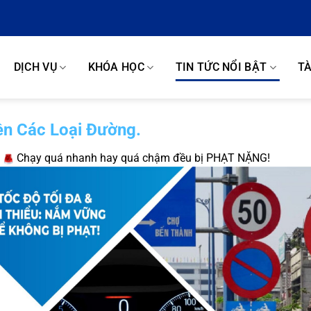
DỊCH VỤ
KHÓA HỌC
TIN TỨC NỔI BẬT
TÀ
ên Các Loại Đường.
Chạy quá nhanh hay quá chậm đều bị PHẠT NẶNG!