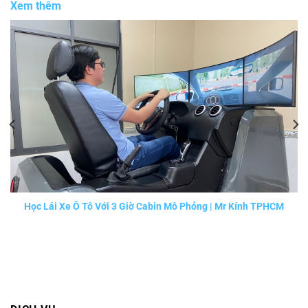
Xem thêm
Học Lái Xe Ô Tô Với 3 Giờ Cabin Mô Phỏng | Mr Kính TPHCM