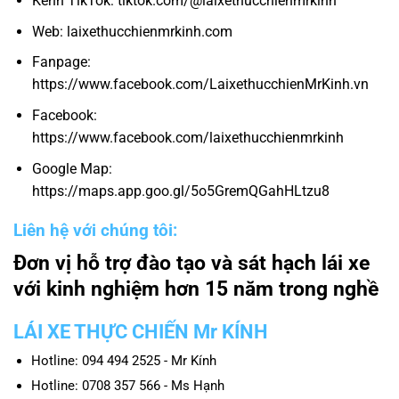
Kênh TikTok: tiktok.com/@laixethucchienmrkinh
Web: laixethucchienmrkinh.com
Fanpage:
https://www.facebook.com/LaixethucchienMrKinh.vn
Facebook:
https://www.facebook.com/laixethucchienmrkinh
Google Map:
https://maps.app.goo.gl/5o5GremQGahHLtzu8
Liên hệ với chúng tôi:
Đơn vị hỗ trợ đào tạo và sát hạch lái xe
với kinh nghiệm hơn 15 năm trong nghề
LÁI XE THỰC CHIẾN Mr KÍNH
Hotline: 094 494 2525 - Mr Kính
Hotline: 0708 357 566 - Ms Hạnh