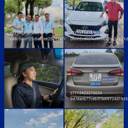
z7130783603661
z7113756765631
c48c54bcf25cbaf2e6252d137093a294
0b062ed02f6e506e32c631331c
z7113423270054
9d78acb77ceb3f3e69724d1935