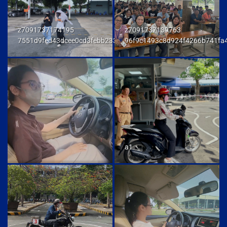
z7091737174195
z7091737139763
7551d9fed43dcee0cd3febb233847292
96f9c1493c8d924f4266b741fa
a1