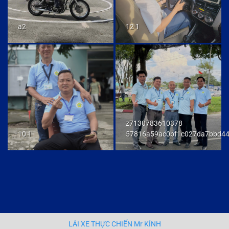
a2
12 1
z7130783610378
10 1
57816a59ac0bf1c027da7bbd4
LÁI XE THỰC CHIẾN Mr KÍNH