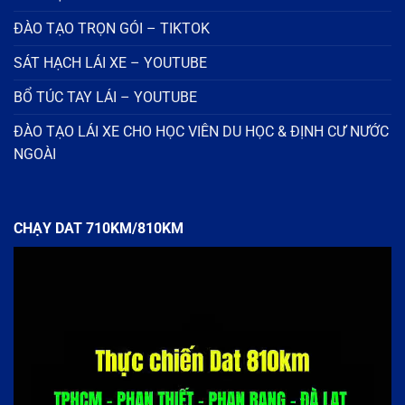
ĐÀO TẠO TRỌN GÓI – TIKTOK
SÁT HẠCH LÁI XE – YOUTUBE
BỔ TÚC TAY LÁI – YOUTUBE
ĐÀO TẠO LÁI XE CHO HỌC VIÊN DU HỌC & ĐỊNH CƯ NƯỚC
NGOÀI
CHẠY DAT 710KM/810KM
Trình
chơi
Video