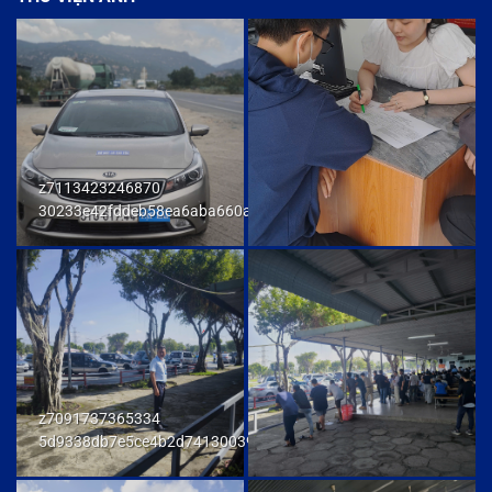
z7113423246870
30233e42fddeb58ea6aba660ab436cb9
z7091737365334
5d9338db7e5ce4b2d741300392f80174