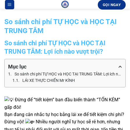
Bỏ
GỌI NGAY
qua
nội
So sánh chi phí TỰ HỌC và HỌC TẠI
dung
TRUNG TÂM
So sánh chi phí TỰ HỌC và HỌC TẠI
TRUNG TÂM
: Lợi ích nào vượt trội?
Mục lục
So sánh chi phí TỰ HỌC và HỌC TẠI TRUNG TÂM: Lợi ích nào vượt trội?
LÁI XE THỰC CHIẾN Mr KÍNH
Đừng để “tiết kiệm” ban đầu biến thành “TỐN KÉM”
gấp đôi!
Bạn đang cân nhắc tự học bằng lái xe để tiết kiệm chi phí?
Đừng vội!
Nhiều người nghĩ tự học sẽ rẻ hơn, nhưng
thực tế lại phải đối mặt với rủi ro mất thời gian, tốn tiền thi