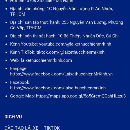
Hotline: 0708 357 566 - Ms Hạnh
Địa chỉ văn phòng: 1C Nguyễn Văn Lượng P. An Nhơn,
TPHCM
Địa chỉ sân tập thực hành: 255 Nguyễn Văn Lượng, Phường
Gò Vấp, TPHCM
Địa chỉ sân thi sát hạch: 10 Bà Thiên, Nhuận Đức, Củ Chi
Kênh Youtube: youtube.com/@laixethucchienmrkinh
Kênh TikTok: tiktok.com/@laixethucchienmrkinh
Web: laixethucchienmrkinh.com
Fanpage:
https://www.facebook.com/LaixethucchienMrKinh.vn
Facebook:
https://www.facebook.com/laixethucchienmrkinh
Google Map: https://maps.app.goo.gl/5o5GremQGahHLtzu8
DỊCH VỤ
ĐÀO TẠO LÁI XE – TIKTOK