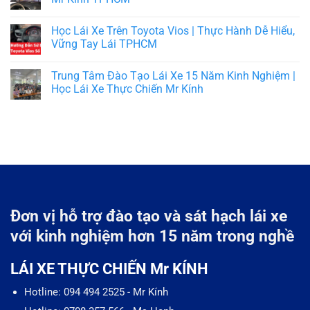
Học Lái Xe Trên Toyota Vios | Thực Hành Dễ Hiểu,
Vững Tay Lái TPHCM
Trung Tâm Đào Tạo Lái Xe 15 Năm Kinh Nghiệm |
Học Lái Xe Thực Chiến Mr Kính
Đơn vị hỗ trợ đào tạo và sát hạch lái xe
với kinh nghiệm hơn 15 năm trong nghề
LÁI XE THỰC CHIẾN Mr KÍNH
Hotline: 094 494 2525 - Mr Kính