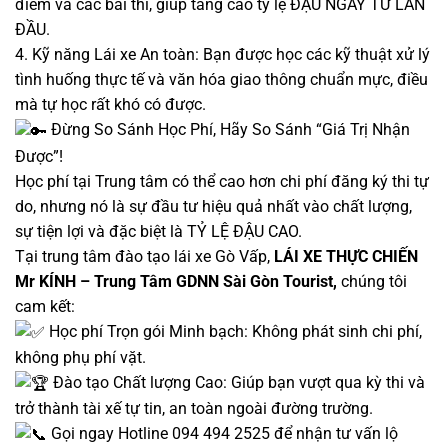
điểm và các bài thi, giúp tăng cao tỷ lệ ĐẬU NGAY TỪ LẦN
ĐẦU.
4. Kỹ năng Lái xe An toàn: Bạn được học các kỹ thuật xử lý
tình huống thực tế và văn hóa giao thông chuẩn mực, điều
mà tự học rất khó có được.
Đừng So Sánh Học Phí, Hãy So Sánh “Giá Trị Nhận
Được”!
Học phí tại Trung tâm có thể cao hơn chi phí đăng ký thi tự
do, nhưng nó là sự đầu tư hiệu quả nhất vào chất lượng,
sự tiện lợi và đặc biệt là TỶ LỆ ĐẬU CAO.
Tại trung tâm đào tạo lái xe Gò Vấp,
LÁI XE THỰC CHIẾN
Mr KÍNH – Trung Tâm GDNN Sài Gòn Tourist,
chúng tôi
cam kết:
Học phí Trọn gói Minh bạch: Không phát sinh chi phí,
không phụ phí vặt.
Đào tạo Chất lượng Cao: Giúp bạn vượt qua kỳ thi và
trở thành tài xế tự tin, an toàn ngoài đường trường.
Gọi ngay Hotline 094 494 2525 để nhận tư vấn lộ