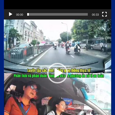
00:00
00:33
Trình
chơi
Video