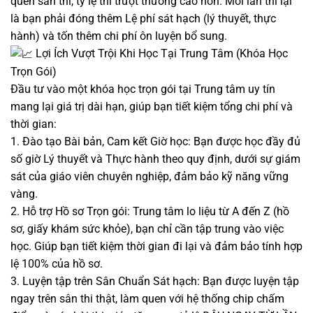
quen sân thi, tỷ lệ thi trượt thường cao hơn. Mỗi lần thi lại
là bạn phải đóng thêm Lệ phí sát hạch (lý thuyết, thực
hành) và tốn thêm chi phí ôn luyện bổ sung.
Lợi Ích Vượt Trội Khi Học Tại Trung Tâm (Khóa Học
Trọn Gói)
Đầu tư vào một khóa học trọn gói tại Trung tâm uy tín
mang lại giá trị dài hạn, giúp bạn tiết kiệm tổng chi phí và
thời gian:
1. Đào tạo Bài bản, Cam kết Giờ học: Bạn được học đầy đủ
số giờ Lý thuyết và Thực hành theo quy định, dưới sự giám
sát của giáo viên chuyên nghiệp, đảm bảo kỹ năng vững
vàng.
2. Hỗ trợ Hồ sơ Trọn gói: Trung tâm lo liệu từ A đến Z (hồ
sơ, giấy khám sức khỏe), bạn chỉ cần tập trung vào việc
học. Giúp bạn tiết kiệm thời gian đi lại và đảm bảo tính hợp
lệ 100% của hồ sơ.
3. Luyện tập trên Sân Chuẩn Sát hạch: Bạn được luyện tập
ngay trên sân thi thật, làm quen với hệ thống chip chấm