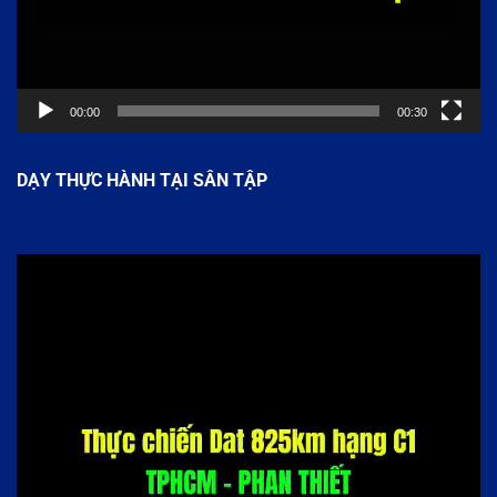
00:00
00:30
DẠY THỰC HÀNH TẠI SÂN TẬP
Trình
chơi
Video