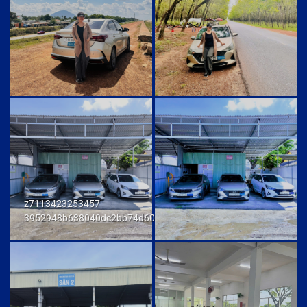
z7113423253457
3952948b638040dc2bb74d606db7a6f9