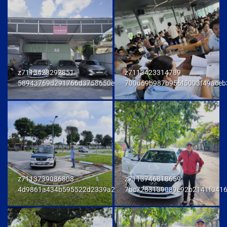
z7113423292851
z7113423314789
58943769d291766d3758650e972d81fd
700d69b987b956f5003f49aceb
z7113739086808
z7113746818659
4d9861a434b595522d2339a23458e048
7bc7283139089e92b2141f041