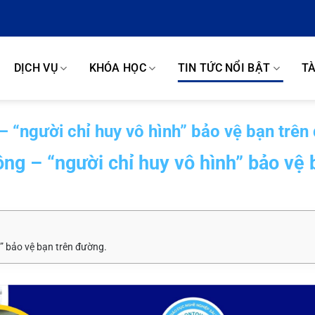
DỊCH VỤ
KHÓA HỌC
TIN TỨC NỔI BẬT
TÀ
 – “người chỉ huy vô hình” bảo vệ bạn trê
hông – “người chỉ huy vô hình” bảo vệ
nh” bảo vệ bạn trên đường.