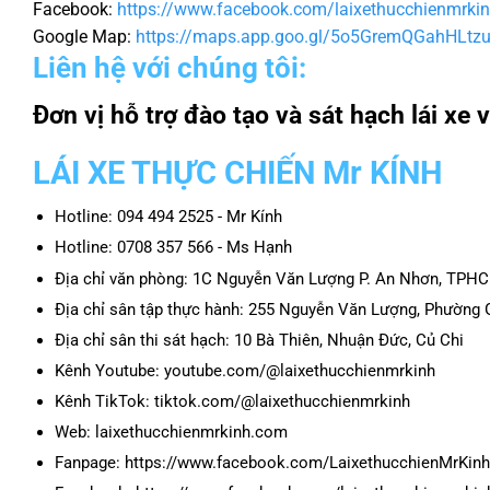
Facebook:
https://www.facebook.com/laixethucchienmrki
Google Map:
https://maps.app.goo.gl/5o5GremQGahHLtz
Liên hệ với chúng tôi:
Đơn vị hỗ trợ đào tạo và sát hạch lái x
LÁI XE THỰC CHIẾN Mr KÍNH
Hotline: 094 494 2525 - Mr Kính
Hotline: 0708 357 566 - Ms Hạnh
Địa chỉ văn phòng: 1C Nguyễn Văn Lượng P. An Nhơn, TPH
Địa chỉ sân tập thực hành: 255 Nguyễn Văn Lượng, Phườn
Địa chỉ sân thi sát hạch: 10 Bà Thiên, Nhuận Đức, Củ Chi
Kênh Youtube: youtube.com/@laixethucchienmrkinh
Kênh TikTok: tiktok.com/@laixethucchienmrkinh
Web: laixethucchienmrkinh.com
Fanpage: https://www.facebook.com/LaixethucchienMrKinh