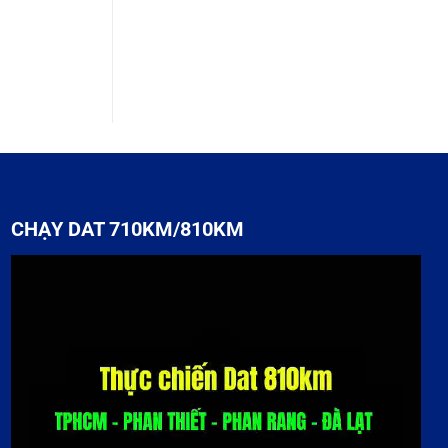
CHẠY DAT 710KM/810KM
Trình
chơi
Video