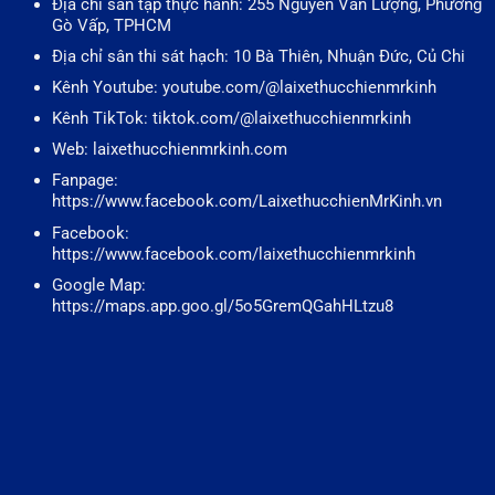
Địa chỉ sân tập thực hành: 255 Nguyễn Văn Lượng, Phường
Gò Vấp, TPHCM
Địa chỉ sân thi sát hạch: 10 Bà Thiên, Nhuận Đức, Củ Chi
Kênh Youtube: youtube.com/@laixethucchienmrkinh
Kênh TikTok: tiktok.com/@laixethucchienmrkinh
Web: laixethucchienmrkinh.com
Fanpage:
https://www.facebook.com/LaixethucchienMrKinh.vn
Facebook:
https://www.facebook.com/laixethucchienmrkinh
Google Map:
https://maps.app.goo.gl/5o5GremQGahHLtzu8