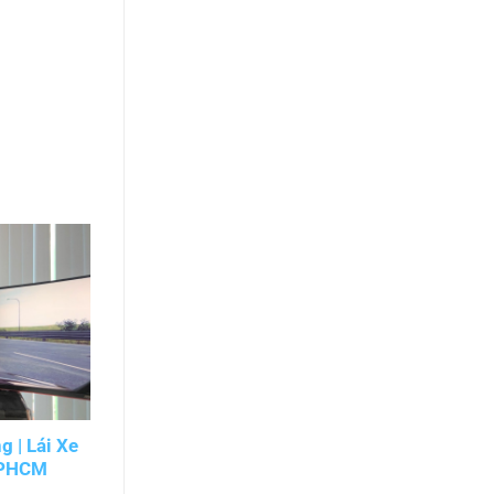
 | Lái Xe
Học Lái Xe Trên Toyota Vios | Thực
TPHCM
Hành Dễ Hiểu, Vững Tay Lái
TPHCM