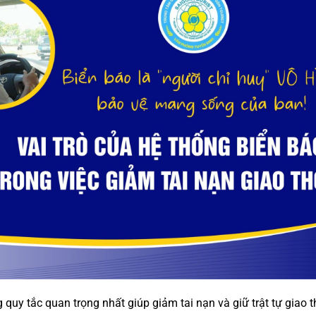
 quy tắc quan trọng nhất giúp giảm tai nạn và giữ trật tự giao 