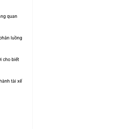
tăng quan
 phân luồng
 cho biết
hành tài xế