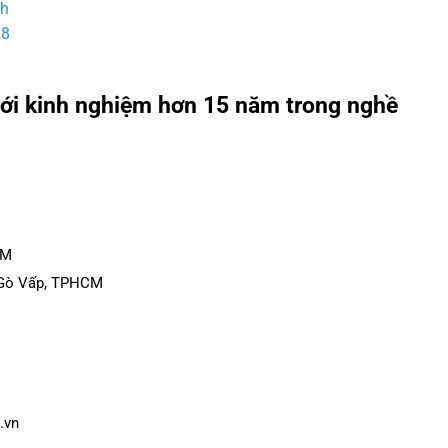
nh
u8
e với kinh nghiệm hơn 15 năm trong nghề
CM
g Gò Vấp, TPHCM
.vn