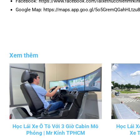
Facebook: https://www.facebook.com/laixethucchienmrkin
Google Map: https://maps.app.goo.gl/5o5GremQGahHLtzu8
Xem thêm
Học Lái Xe Ô Tô Với 3 Giờ Cabin Mô
Học Lái X
Phỏng | Mr Kính TPHCM
Xe 