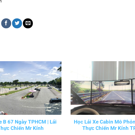
h
e B 67 Ngày TPHCM | Lái
Học Lái Xe Cabin Mô Phỏng
Thực Chiến Mr Kính
Thực Chiến Mr Kính 