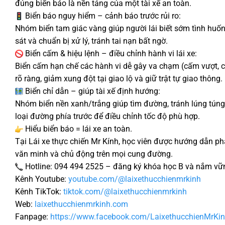
đúng biển báo là nền tảng của một tài xế an toàn.
Biển báo nguy hiểm – cảnh báo trước rủi ro:
Nhóm biển tam giác vàng giúp người lái biết sớm tình huố
sát và chuẩn bị xử lý, tránh tai nạn bất ngờ.
Biển cấm & hiệu lệnh – điều chỉnh hành vi lái xe:
Biển cấm hạn chế các hành vi dễ gây va chạm (cấm vượt, c
rõ ràng, giảm xung đột tại giao lộ và giữ trật tự giao thông.
Biển chỉ dẫn – giúp tài xế định hướng:
Nhóm biển nền xanh/trắng giúp tìm đường, tránh lúng túng
loại đường phía trước để điều chỉnh tốc độ phù hợp.
Hiểu biển báo = lái xe an toàn.
Tại Lái xe thực chiến Mr Kính, học viên được hướng dẫn phâ
văn minh và chủ động trên mọi cung đường.
Hotline: 094 494 2525 – đăng ký khóa học B và nắm vữn
Kênh Youtube:
youtube.com/@laixethucchienmrkinh
Kênh TikTok:
tiktok.com/@laixethucchienmrkinh
Web:
laixethucchienmrkinh.com
Fanpage:
https://www.facebook.com/LaixethucchienMrKin