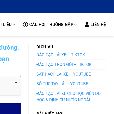
I LIỆU
CÂU HỎI THƯỜNG GẶP
LIÊN HỆ
n đường.
DỊCH VỤ
ĐÀO TẠO LÁI XE – TIKTOK
 bạn
ĐÀO TẠO TRỌN GÓI – TIKTOK
SÁT HẠCH LÁI XE – YOUTUBE
BỔ TÚC TAY LÁI – YOUTUBE
ĐÀO TẠO LÁI XE CHO HỌC VIÊN DU
HỌC & ĐỊNH CƯ NƯỚC NGOÀI
BÀI VIẾT MỚI