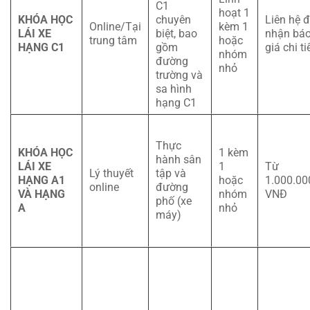
C1
hoạt 1
KHÓA HỌC
chuyên
Liên hệ 
Online/Tại
kèm 1
LÁI XE
biệt, bao
nhận bá
trung tâm
hoặc
HẠNG C1
gồm
giá chi ti
nhóm
đường
nhỏ
trường và
sa hình
hạng C1
Thực
KHÓA HỌC
1 kèm
hành sân
LÁI XE
1
Từ
Lý thuyết
tập và
HẠNG A1
hoặc
1.000.00
online
đường
VÀ HẠNG
nhóm
VNĐ
phố (xe
A
nhỏ
máy)