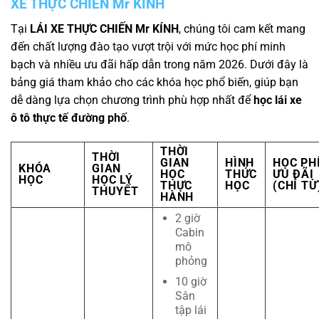
XE THỰC CHIẾN Mr KÍNH
Tại
LÁI XE THỰC CHIẾN Mr KÍNH
, chúng tôi cam kết mang
đến chất lượng đào tạo vượt trội với mức học phí minh
bạch và nhiều ưu đãi hấp dẫn trong năm 2026. Dưới đây là
bảng giá tham khảo cho các khóa học phổ biến, giúp bạn
dễ dàng lựa chọn chương trình phù hợp nhất để
học lái xe
ô tô thực tế đường phố
.
THỜI
THỜI
GIAN
HÌNH
HỌC PH
KHÓA
GIAN
HỌC
THỨC
ƯU ĐÃI
HỌC
HỌC LÝ
THỰC
HỌC
(CHỈ TỪ
THUYẾT
HÀNH
2 giờ
Cabin
mô
phỏng
10 giờ
Sân
tập lái