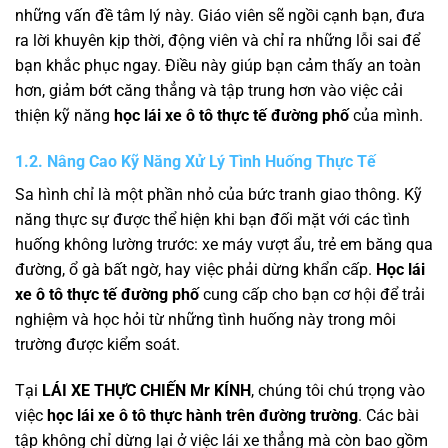
những vấn đề tâm lý này. Giáo viên sẽ ngồi cạnh bạn, đưa
ra lời khuyên kịp thời, động viên và chỉ ra những lỗi sai để
bạn khắc phục ngay. Điều này giúp bạn cảm thấy an toàn
hơn, giảm bớt căng thẳng và tập trung hơn vào việc cải
thiện kỹ năng
học lái xe ô tô thực tế đường phố
của mình.
1.2. Nâng Cao Kỹ Năng Xử Lý Tình Huống Thực Tế
Sa hình chỉ là một phần nhỏ của bức tranh giao thông. Kỹ
năng thực sự được thể hiện khi bạn đối mặt với các tình
huống không lường trước: xe máy vượt ẩu, trẻ em băng qua
đường, ổ gà bất ngờ, hay việc phải dừng khẩn cấp.
Học lái
xe ô tô thực tế đường phố
cung cấp cho bạn cơ hội để trải
nghiệm và học hỏi từ những tình huống này trong môi
trường được kiểm soát.
Tại
LÁI XE THỰC CHIẾN Mr KÍNH
, chúng tôi chú trọng vào
việc
học lái xe ô tô thực hành trên đường trường
. Các bài
tập không chỉ dừng lại ở việc lái xe thẳng mà còn bao gồm