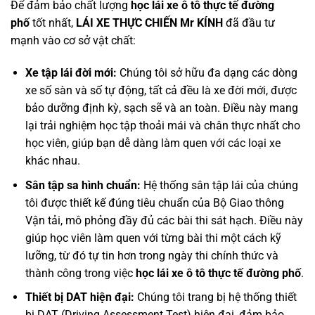
Để đảm bảo chất lượng
học lái xe ô tô thực tế đường
phố
tốt nhất,
LÁI XE THỰC CHIẾN Mr KÍNH
đã đầu tư
mạnh vào cơ sở vật chất:
Xe tập lái đời mới:
Chúng tôi sở hữu đa dạng các dòng
xe số sàn và số tự động, tất cả đều là xe đời mới, được
bảo dưỡng định kỳ, sạch sẽ và an toàn. Điều này mang
lại trải nghiệm học tập thoải mái và chân thực nhất cho
học viên, giúp bạn dễ dàng làm quen với các loại xe
khác nhau.
Sân tập sa hình chuẩn:
Hệ thống sân tập lái của chúng
tôi được thiết kế đúng tiêu chuẩn của Bộ Giao thông
Vận tải, mô phỏng đầy đủ các bài thi sát hạch. Điều này
giúp học viên làm quen với từng bài thi một cách kỹ
lưỡng, từ đó tự tin hơn trong ngày thi chính thức và
thành công trong việc
học lái xe ô tô thực tế đường phố
.
Thiết bị DAT hiện đại:
Chúng tôi trang bị hệ thống thiết
bị DAT (Driving Assessment Test) hiện đại, đảm bảo