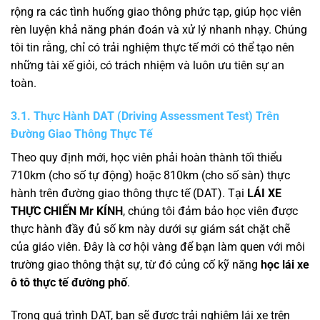
rộng ra các tình huống giao thông phức tạp, giúp học viên
rèn luyện khả năng phán đoán và xử lý nhanh nhạy. Chúng
tôi tin rằng, chỉ có trải nghiệm thực tế mới có thể tạo nên
những tài xế giỏi, có trách nhiệm và luôn ưu tiên sự an
toàn.
3.1. Thực Hành DAT (Driving Assessment Test) Trên
Đường Giao Thông Thực Tế
Theo quy định mới, học viên phải hoàn thành tối thiểu
710km (cho số tự động) hoặc 810km (cho số sàn) thực
hành trên đường giao thông thực tế (DAT). Tại
LÁI XE
THỰC CHIẾN Mr KÍNH
, chúng tôi đảm bảo học viên được
thực hành đầy đủ số km này dưới sự giám sát chặt chẽ
của giáo viên. Đây là cơ hội vàng để bạn làm quen với môi
trường giao thông thật sự, từ đó củng cố kỹ năng
học lái xe
ô tô thực tế đường phố
.
Trong quá trình DAT, bạn sẽ được trải nghiệm lái xe trên