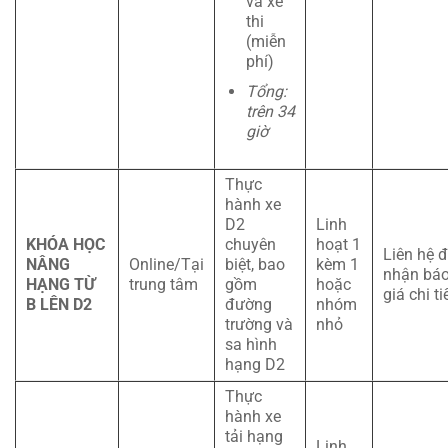
và xe
thi
(miễn
phí)
Tổng:
trên 34
giờ
Thực
hành xe
D2
Linh
KHÓA HỌC
chuyên
hoạt 1
Liên hệ 
NÂNG
Online/Tại
biệt, bao
kèm 1
nhận bá
HẠNG TỪ
trung tâm
gồm
hoặc
giá chi ti
B LÊN D2
đường
nhóm
trường và
nhỏ
sa hình
hạng D2
Thực
hành xe
tải hạng
Linh