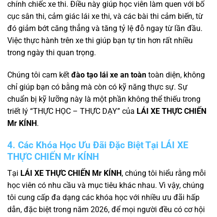
chính chiếc xe thi. Điều này giúp học viên làm quen với bố
cục sân thi, cảm giác lái xe thi, và các bài thi cảm biến, từ
đó giảm bớt căng thẳng và tăng tỷ lệ đỗ ngay từ lần đầu.
Việc thực hành trên xe thi giúp bạn tự tin hơn rất nhiều
trong ngày thi quan trọng.
Chúng tôi cam kết
đào tạo lái xe an toàn
toàn diện, không
chỉ giúp bạn có bằng mà còn có kỹ năng thực sự. Sự
chuẩn bị kỹ lưỡng này là một phần không thể thiếu trong
triết lý “THỰC HỌC – THỰC DẠY” của
LÁI XE THỰC CHIẾN
Mr KÍNH
.
4. Các Khóa Học Ưu Đãi Đặc Biệt Tại LÁI XE
THỰC CHIẾN Mr KÍNH
Tại
LÁI XE THỰC CHIẾN Mr KÍNH
, chúng tôi hiểu rằng mỗi
học viên có nhu cầu và mục tiêu khác nhau. Vì vậy, chúng
tôi cung cấp đa dạng các khóa học với nhiều ưu đãi hấp
dẫn, đặc biệt trong năm 2026, để mọi người đều có cơ hội