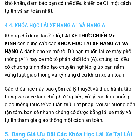
khó khăn, đảm bảo bạn có thể điều khiển xe C1 một cách
tự tin và an toàn nhất.
4.4. KHÓA HỌC LÁI XE HẠNG A1 VÀ HẠNG A
Không chỉ dừng lại ở ô tô,
LÁI XE THỰC CHIẾN Mr
KÍNH
còn cung cấp các
KHÓA HỌC LÁI XE HẠNG A1 VÀ
HẠNG A
dành cho xe mô tô. Dù bạn muốn lái xe máy phổ
thông (A1) hay xe mô tô phân khối lớn (A), chúng tôi đều
có chương trình đào tạo chuyên nghiệp, giúp bạn nắm
vững luật giao thông và kỹ năng điều khiển xe an toàn.
Các khóa học này bao gồm cả lý thuyết và thực hành, tập
trung vào việc làm chủ phương tiện, xử lý các tình huống
giao thông thực tế và tuân thủ luật pháp. Với sự hướng dẫn
tận tâm, bạn sẽ nhanh chóng có được bằng lái xe máy và
tự tin tham gia giao thông một cách an toàn.
5. Bảng Giá Ưu Đãi Các Khóa Học Lái Xe Tại LÁI