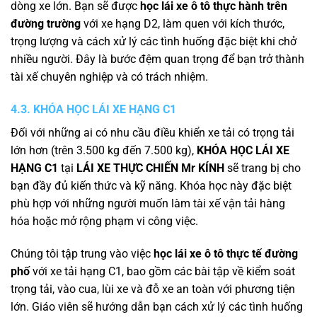
dòng xe lớn. Bạn sẽ được
học lái xe ô tô thực hành trên
đường trường
với xe hạng D2, làm quen với kích thước,
trọng lượng và cách xử lý các tình huống đặc biệt khi chở
nhiều người. Đây là bước đệm quan trọng để bạn trở thành
tài xế chuyên nghiệp và có trách nhiệm.
4.3. KHÓA HỌC LÁI XE HẠNG C1
Đối với những ai có nhu cầu điều khiển xe tải có trọng tải
lớn hơn (trên 3.500 kg đến 7.500 kg),
KHÓA HỌC LÁI XE
HẠNG C1
tại
LÁI XE THỰC CHIẾN Mr KÍNH
sẽ trang bị cho
bạn đầy đủ kiến thức và kỹ năng. Khóa học này đặc biệt
phù hợp với những người muốn làm tài xế vận tải hàng
hóa hoặc mở rộng phạm vi công việc.
Chúng tôi tập trung vào việc
học lái xe ô tô thực tế đường
phố
với xe tải hạng C1, bao gồm các bài tập về kiểm soát
trọng tải, vào cua, lùi xe và đỗ xe an toàn với phương tiện
lớn. Giáo viên sẽ hướng dẫn bạn cách xử lý các tình huống