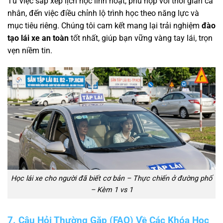
Từ việc sắp xếp lịch học linh hoạt, phù hợp với thời gian cá
nhân, đến việc điều chỉnh lộ trình học theo năng lực và
mục tiêu riêng. Chúng tôi cam kết mang lại trải nghiệm
đào
tạo lái xe an toàn
tốt nhất, giúp bạn vững vàng tay lái, trọn
vẹn niềm tin.
Học lái xe cho người đã biết cơ bản – Thực chiến ở đường phố
– Kèm 1 vs 1
7. Câu Hỏi Thường Gặp (FAQ) Về Các Khóa Học