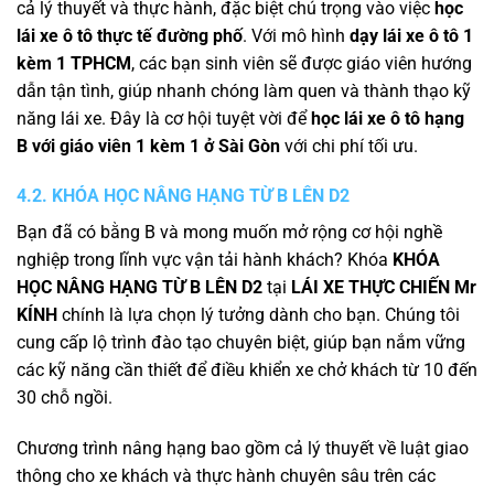
cả lý thuyết và thực hành, đặc biệt chú trọng vào việc
học
lái xe ô tô thực tế đường phố
. Với mô hình
dạy lái xe ô tô 1
kèm 1 TPHCM
, các bạn sinh viên sẽ được giáo viên hướng
dẫn tận tình, giúp nhanh chóng làm quen và thành thạo kỹ
năng lái xe. Đây là cơ hội tuyệt vời để
học lái xe ô tô hạng
B với giáo viên 1 kèm 1 ở Sài Gòn
với chi phí tối ưu.
4.2. KHÓA HỌC NÂNG HẠNG TỪ B LÊN D2
Bạn đã có bằng B và mong muốn mở rộng cơ hội nghề
nghiệp trong lĩnh vực vận tải hành khách? Khóa
KHÓA
HỌC NÂNG HẠNG TỪ B LÊN D2
tại
LÁI XE THỰC CHIẾN Mr
KÍNH
chính là lựa chọn lý tưởng dành cho bạn. Chúng tôi
cung cấp lộ trình đào tạo chuyên biệt, giúp bạn nắm vững
các kỹ năng cần thiết để điều khiển xe chở khách từ 10 đến
30 chỗ ngồi.
Chương trình nâng hạng bao gồm cả lý thuyết về luật giao
thông cho xe khách và thực hành chuyên sâu trên các