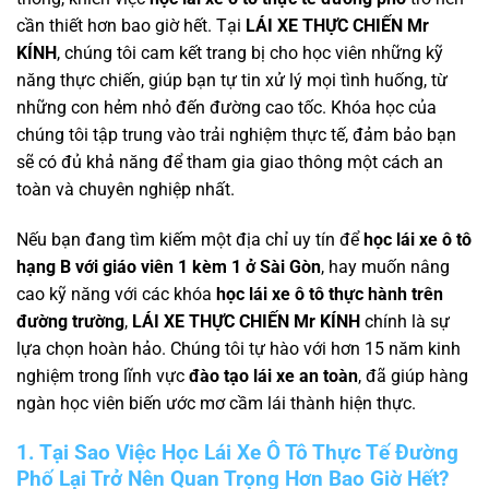
cần thiết hơn bao giờ hết. Tại
LÁI XE THỰC CHIẾN Mr
KÍNH
, chúng tôi cam kết trang bị cho học viên những kỹ
năng thực chiến, giúp bạn tự tin xử lý mọi tình huống, từ
những con hẻm nhỏ đến đường cao tốc. Khóa học của
chúng tôi tập trung vào trải nghiệm thực tế, đảm bảo bạn
sẽ có đủ khả năng để tham gia giao thông một cách an
toàn và chuyên nghiệp nhất.
Nếu bạn đang tìm kiếm một địa chỉ uy tín để
học lái xe ô tô
hạng B với giáo viên 1 kèm 1 ở Sài Gòn
, hay muốn nâng
cao kỹ năng với các khóa
học lái xe ô tô thực hành trên
đường trường
,
LÁI XE THỰC CHIẾN Mr KÍNH
chính là sự
lựa chọn hoàn hảo. Chúng tôi tự hào với hơn 15 năm kinh
nghiệm trong lĩnh vực
đào tạo lái xe an toàn
, đã giúp hàng
ngàn học viên biến ước mơ cầm lái thành hiện thực.
1. Tại Sao Việc Học Lái Xe Ô Tô Thực Tế Đường
Phố Lại Trở Nên Quan Trọng Hơn Bao Giờ Hết?