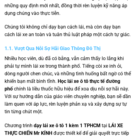
những quy định mới nhất, đồng thời rèn luyện kỹ năng áp
dụng chúng vào thực tiễn.
Chúng tôi không chỉ dạy bạn cách lái, mà còn dạy bạn
cách lái xe an toàn và tuân thủ luật pháp một cách tự giác.
1.1. Vượt Qua Nỗi Sợ Hãi Giao Thông Đô Thị
Nhiều học viên, dù đã có bằng, vẫn cảm thấy lo lắng khi
phải tự mình lái xe trong thành phố. Tiếng còi xe inh ỏi,
dòng người chen chúc, và những tình huống bất ngờ có thể
khiến bạn mất bình tĩnh.
Học lái xe ô tô thực tế đường
phố
chính là liều thuốc hữu hiệu để xoa dịu nỗi sợ hãi này.
Với sự hướng dẫn của giáo viên chuyên nghiệp, bạn sẽ dần
làm quen với áp lực, rèn luyện phản xạ và xây dựng sự tự
tin từng chút một.
Chương trình
dạy lái xe ô tô 1 kèm 1 TPHCM
tại
LÁI XE
THỰC CHIẾN Mr KÍNH
được thiết kế để giải quyết trực tiếp