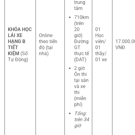
trung
tâm
710km
(trên
KHÓA HỌC
01
20
LÁI XE
Online
Học
giờ)
HẠNG B
theo tiến
viên/
17.000.0
Đường
TIẾT
độ (tại
01
VNĐ
GT
KIỆM
(Số
nhà)
thầy/
thực tế
Tự Động)
01 xe
(DAT)
2 giờ
Ôn thi
tại sân
và xe
thi
(miễn
phí)
Tổng:
trên 34
giờ