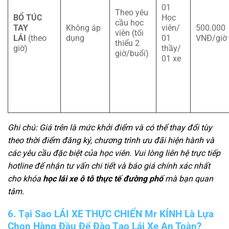
01
Theo yêu
BỔ TÚC
Học
cầu học
TAY
Không áp
viên/
500.000
viên (tối
LÁI
(theo
dụng
01
VNĐ/giờ
thiểu 2
giờ)
thầy/
giờ/buổi)
01 xe
Ghi chú: Giá trên là mức khởi điểm và có thể thay đổi tùy
theo thời điểm đăng ký, chương trình ưu đãi hiện hành và
các yêu cầu đặc biệt của học viên. Vui lòng liên hệ trực tiếp
hotline để nhận tư vấn chi tiết và báo giá chính xác nhất
cho khóa
học lái xe ô tô thực tế đường phố
mà bạn quan
tâm.
6. Tại Sao LÁI XE THỰC CHIẾN Mr KÍNH Là Lựa
Chọn Hàng Đầu Để Đào Tạo Lái Xe An Toàn?