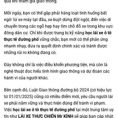
quả khi tham gia giao thông.
Mỗi ngày, bạn có thể gặp phải hàng loạt tình huống bất
ngờ: từ xe máy tạt đầu, xe buýt dừng đột ngột, đến việc di
chuyển trong các ngõ hẹp hay tìm chỗ đỗ xe trong khu vực
đông dân cư. Chỉ khi được trang bị kỹ năng
học lái xe ô tô
thực tế đường phố
vững chắc, bạn mới có thể phản ứng
nhanh nhạy, đưa ra quyết định chính xác và tránh được
những rủi ro không đáng có.
Đây không chỉ là việc điều khiển phương tiện, mà còn là
nghệ thuật đọc hiểu tình hình giao thông và dự đoán các
hành vi của người khác.
Bên cạnh đó, Luật Giao thông đường bộ 2024 (có hiệu lực
từ 01/01/2025) cũng có nhiều điểm mới, yêu cầu người lái
xe phải nắm vững và thực hiện đúng để tránh vi phạm.
Việc
học lái xe ô tô thực tế đường phố
tại một trung tâm uy
tín như
LÁI XE THỰC CHIẾN Mr KÍNH
sẽ giúp bạn cập nhật