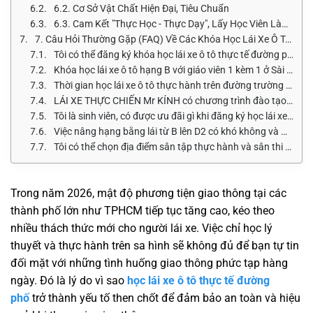
6.2. Cơ Sở Vật Chất Hiện Đại, Tiêu Chuẩn
6.3. Cam Kết "Thực Học - Thực Dạy", Lấy Học Viên Làm Trung Tâm
7. Câu Hỏi Thường Gặp (FAQ) Về Các Khóa Học Lái Xe Ô Tô Thực Tế Đường Phố
Tôi có thể đăng ký khóa học lái xe ô tô thực tế đường phố tại LÁI XE THỰC CHIẾN Mr KÍNH như thế nào?
Khóa học lái xe ô tô hạng B với giáo viên 1 kèm 1 ở Sài Gòn có những ưu điểm gì?
Thời gian học lái xe ô tô thực hành trên đường trường (DAT) là bao lâu?
LÁI XE THỰC CHIẾN Mr KÍNH có chương trình đào tạo lái xe an toàn đặc biệt nào không?
Tôi là sinh viên, có được ưu đãi gì khi đăng ký học lái xe không?
Việc nâng hạng bằng lái từ B lên D2 có khó không và mất bao lâu?
Tôi có thể chọn địa điểm sân tập thực hành và sân thi sát hạch không?
Trong năm 2026, mật độ phương tiện giao thông tại các
thành phố lớn như TPHCM tiếp tục tăng cao, kéo theo
nhiều thách thức mới cho người lái xe. Việc chỉ học lý
thuyết và thực hành trên sa hình sẽ không đủ để bạn tự tin
đối mặt với những tình huống giao thông phức tạp hàng
ngày. Đó là lý do vì sao
học lái xe ô tô thực tế đường
phố
trở thành yếu tố then chốt để đảm bảo an toàn và hiệu