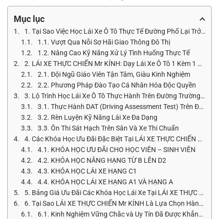
Mục lục
1. Tại Sao Việc Học Lái Xe Ô Tô Thực Tế Đường Phố Lại Trở Nên Quan Trọng Hơn Bao Giờ Hết?
1.1. Vượt Qua Nỗi Sợ Hãi Giao Thông Đô Thị
1.2. Nâng Cao Kỹ Năng Xử Lý Tình Huống Thực Tế
2. LÁI XE THỰC CHIẾN Mr KÍNH: Dạy Lái Xe Ô Tô 1 Kèm 1 TPHCM Với Hơn 15 Năm Kinh Nghiệm
2.1. Đội Ngũ Giáo Viên Tận Tâm, Giàu Kinh Nghiệm
2.2. Phương Pháp Đào Tạo Cá Nhân Hóa Độc Quyền
3. Lộ Trình Học Lái Xe Ô Tô Thực Hành Trên Đường Trường Hiệu Quả Cùng Mr Kính
3.1. Thực Hành DAT (Driving Assessment Test) Trên Đường Giao Thông Thực Tế
3.2. Rèn Luyện Kỹ Năng Lái Xe Đa Dạng
3.3. Ôn Thi Sát Hạch Trên Sân Và Xe Thi Chuẩn
4. Các Khóa Học Ưu Đãi Đặc Biệt Tại LÁI XE THỰC CHIẾN Mr KÍNH
4.1. KHÓA HỌC ƯU ĐÃI CHO HỌC VIÊN – SINH VIÊN
4.2. KHÓA HỌC NÂNG HẠNG TỪ B LÊN D2
4.3. KHÓA HỌC LÁI XE HẠNG C1
4.4. KHÓA HỌC LÁI XE HẠNG A1 VÀ HẠNG A
5. Bảng Giá Ưu Đãi Các Khóa Học Lái Xe Tại LÁI XE THỰC CHIẾN Mr KÍNH
6. Tại Sao LÁI XE THỰC CHIẾN Mr KÍNH Là Lựa Chọn Hàng Đầu Để Đào Tạo Lái Xe An Toàn?
6.1. Kinh Nghiệm Vững Chắc và Uy Tín Đã Được Khẳng Định