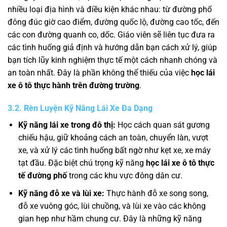
nhiều loại địa hình và điều kiện khác nhau: từ đường phố
đông đúc giờ cao điểm, đường quốc lộ, đường cao tốc, đến
các con đường quanh co, dốc. Giáo viên sẽ liên tục đưa ra
các tình huống giả định và hướng dẫn bạn cách xử lý, giúp
bạn tích lũy kinh nghiệm thực tế một cách nhanh chóng và
an toàn nhất. Đây là phần không thể thiếu của việc
học lái
xe ô tô thực hành trên đường trường
.
3.2. Rèn Luyện Kỹ Năng Lái Xe Đa Dạng
Kỹ năng lái xe trong đô thị:
Học cách quan sát gương
chiếu hậu, giữ khoảng cách an toàn, chuyển làn, vượt
xe, và xử lý các tình huống bất ngờ như kẹt xe, xe máy
tạt đầu. Đặc biệt chú trọng kỹ năng
học lái xe ô tô thực
tế đường phố
trong các khu vực đông dân cư.
Kỹ năng đỗ xe và lùi xe:
Thực hành đỗ xe song song,
đỗ xe vuông góc, lùi chuồng, và lùi xe vào các không
gian hẹp như hầm chung cư. Đây là những kỹ năng