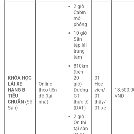
2 giờ
Cabin
mô
phỏng
10 giờ
Sân
tập lái
trung
tâm
810km
(trên
KHÓA HỌC
01
20
LÁI XE
Online
Học
giờ)
HẠNG B
theo tiến
viên/
18.500.0
Đường
TIÊU
độ (tại
01
VNĐ
GT
CHUẨN
(Số
nhà)
thầy/
thực tế
Sàn)
01 xe
(DAT)
2 giờ
Ôn thi
tại sân