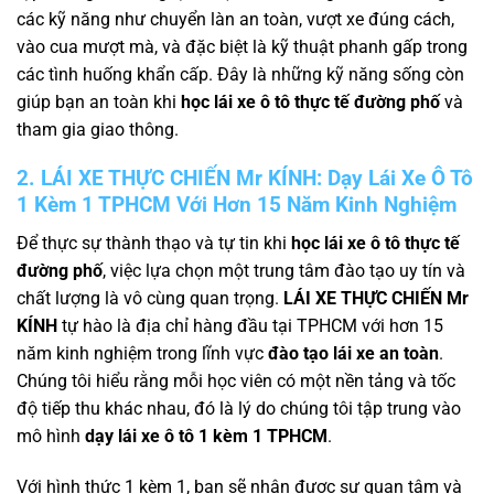
các kỹ năng như chuyển làn an toàn, vượt xe đúng cách,
vào cua mượt mà, và đặc biệt là kỹ thuật phanh gấp trong
các tình huống khẩn cấp. Đây là những kỹ năng sống còn
giúp bạn an toàn khi
học lái xe ô tô thực tế đường phố
và
tham gia giao thông.
2. LÁI XE THỰC CHIẾN Mr KÍNH: Dạy Lái Xe Ô Tô
1 Kèm 1 TPHCM Với Hơn 15 Năm Kinh Nghiệm
Để thực sự thành thạo và tự tin khi
học lái xe ô tô thực tế
đường phố
, việc lựa chọn một trung tâm đào tạo uy tín và
chất lượng là vô cùng quan trọng.
LÁI XE THỰC CHIẾN Mr
KÍNH
tự hào là địa chỉ hàng đầu tại TPHCM với hơn 15
năm kinh nghiệm trong lĩnh vực
đào tạo lái xe an toàn
.
Chúng tôi hiểu rằng mỗi học viên có một nền tảng và tốc
độ tiếp thu khác nhau, đó là lý do chúng tôi tập trung vào
mô hình
dạy lái xe ô tô 1 kèm 1 TPHCM
.
Với hình thức 1 kèm 1, bạn sẽ nhận được sự quan tâm và