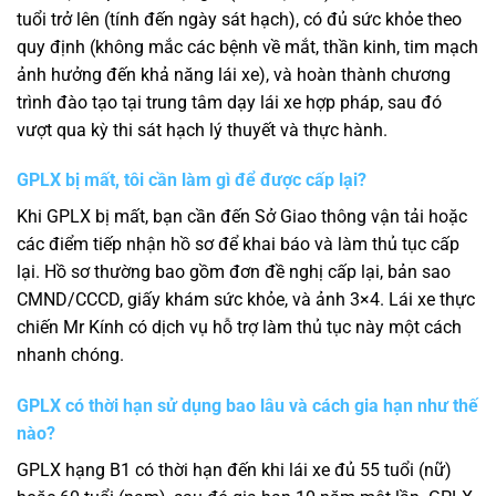
tuổi trở lên (tính đến ngày sát hạch), có đủ sức khỏe theo
quy định (không mắc các bệnh về mắt, thần kinh, tim mạch
ảnh hưởng đến khả năng lái xe), và hoàn thành chương
trình đào tạo tại trung tâm dạy lái xe hợp pháp, sau đó
vượt qua kỳ thi sát hạch lý thuyết và thực hành.
GPLX bị mất, tôi cần làm gì để được cấp lại?
Khi GPLX bị mất, bạn cần đến Sở Giao thông vận tải hoặc
các điểm tiếp nhận hồ sơ để khai báo và làm thủ tục cấp
lại. Hồ sơ thường bao gồm đơn đề nghị cấp lại, bản sao
CMND/CCCD, giấy khám sức khỏe, và ảnh 3×4. Lái xe thực
chiến Mr Kính có dịch vụ hỗ trợ làm thủ tục này một cách
nhanh chóng.
GPLX có thời hạn sử dụng bao lâu và cách gia hạn như thế
nào?
GPLX hạng B1 có thời hạn đến khi lái xe đủ 55 tuổi (nữ)