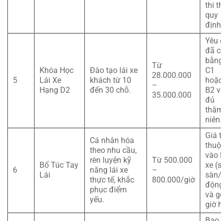
thi 
quy
định
Yêu 
đã c
bằn
Từ
Khóa Học
Đào tạo lái xe
C1
28.000.000
5
Lái Xe
khách từ 10
hoặ
–
Hạng D2
đến 30 chỗ.
B2 v
35.000.000
đủ
thâ
niên
Giá 
Cá nhân hóa
thuộ
theo nhu cầu,
vào 
rèn luyện kỹ
Từ 500.000
Bổ Túc Tay
xe (
6
năng lái xe
–
Lái
sàn/
thực tế, khắc
800.000/giờ
độn
phục điểm
và g
yếu.
giờ 
Bao