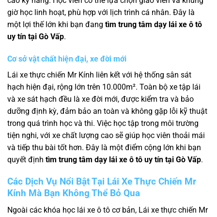
cao kỹ năng. Học viên có thể lựa chọn giáo viên và khung
giờ học linh hoạt, phù hợp với lịch trình cá nhân. Đây là
một lợi thế lớn khi bạn đang
tìm trung tâm dạy lái xe ô tô
uy tín tại Gò Vấp
.
Cơ sở vật chất hiện đại, xe đời mới
Lái xe thực chiến Mr Kính liên kết với hệ thống sân sát
hạch hiện đại, rộng lớn trên 10.000m². Toàn bộ xe tập lái
và xe sát hạch đều là xe đời mới, được kiểm tra và bảo
dưỡng định kỳ, đảm bảo an toàn và không gặp lỗi kỹ thuật
trong quá trình học và thi. Việc học tập trong môi trường
tiện nghi, với xe chất lượng cao sẽ giúp học viên thoải mái
và tiếp thu bài tốt hơn. Đây là một điểm cộng lớn khi bạn
quyết định
tìm trung tâm dạy lái xe ô tô uy tín tại Gò Vấp
.
Các Dịch Vụ Nổi Bật Tại Lái Xe Thực Chiến Mr
Kính Mà Bạn Không Thể Bỏ Qua
Ngoài các khóa học lái xe ô tô cơ bản, Lái xe thực chiến Mr