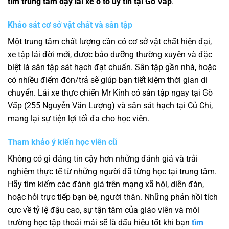
tìm trung tâm dạy lái xe ô tô uy tín tại Gò Vấp
.
Khảo sát cơ sở vật chất và sân tập
Một trung tâm chất lượng cần có cơ sở vật chất hiện đại,
xe tập lái đời mới, được bảo dưỡng thường xuyên và đặc
biệt là sân tập sát hạch đạt chuẩn. Sân tập gần nhà, hoặc
có nhiều điểm đón/trả sẽ giúp bạn tiết kiệm thời gian di
chuyển. Lái xe thực chiến Mr Kính có sân tập ngay tại Gò
Vấp (255 Nguyễn Văn Lượng) và sân sát hạch tại Củ Chi,
mang lại sự tiện lợi tối đa cho học viên.
Tham khảo ý kiến học viên cũ
Không có gì đáng tin cậy hơn những đánh giá và trải
nghiệm thực tế từ những người đã từng học tại trung tâm.
Hãy tìm kiếm các đánh giá trên mạng xã hội, diễn đàn,
hoặc hỏi trực tiếp bạn bè, người thân. Những phản hồi tích
cực về tỷ lệ đậu cao, sự tận tâm của giáo viên và môi
trường học tập thoải mái sẽ là dấu hiệu tốt khi bạn
tìm