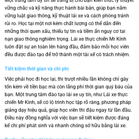
Một trung tâm uy tín sẽ trang bị cho bạn kiến thức lý thuyết
vững chắc và kỹ năng thực hành bài bản, giúp bạn nắm
vững luật giao thông, kỹ thuật lái xe và cách phòng tránh
rủi ro. Học tại một nơi kém chất lượng có thể dẫn đến
những thói quen xấu, thiếu tự tin và tiềm ẩn nguy cơ tai
nạn giao thông nghiêm trọng. Lái xe thực chiến Mr Kính
luôn đặt sự an toàn lên hàng đầu, đảm bảo mỗi học viên
đều được đào tạo để trở thành một tài xế có trách nhiệm.
Tiết kiệm thời gian và chi phí
Việc phải học đi học lại, thi trượt nhiều lần không chỉ gây
tốn kém về tiền bạc mà còn lãng phí thời gian quý báu của
bạn. Một trung tâm đào tạo lái xe uy tín, như Lái xe thực
chiến Mr Kính, sẽ có lộ trình học tập rõ ràng, phương pháp
giảng dạy hiệu quả, giúp học viên thi đậu ngay từ lần đầu.
Điều này đồng nghĩa với việc bạn sẽ tiết kiệm được đáng
kể chi phí phát sinh và nhanh chóng sở hữu bằng lái xe.