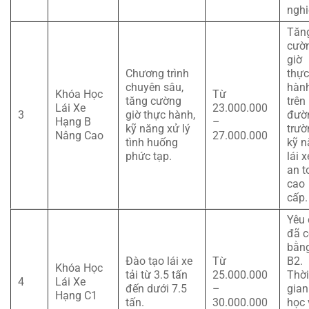
ngh
Tăn
cườ
giờ
Chương trình
thực
chuyên sâu,
hàn
Khóa Học
Từ
tăng cường
trên
Lái Xe
23.000.000
3
giờ thực hành,
đườ
Hạng B
–
kỹ năng xử lý
trườ
Nâng Cao
27.000.000
tình huống
kỹ n
phức tạp.
lái x
an t
cao
cấp.
Yêu 
đã c
bằn
Đào tạo lái xe
Từ
B2.
Khóa Học
tải từ 3.5 tấn
25.000.000
Thời
4
Lái Xe
đến dưới 7.5
–
gian
Hạng C1
tấn.
30.000.000
học 