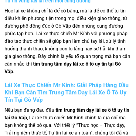
Tự tin vững tay lái trên mọi cung đường
Học lái xe không chỉ là để có bằng, mà là để có thể tự tin
điều khiển phương tiện trong mọi điều kiện giao thông, từ
đường phố đông đúc ở Gò Vấp đến những cung đường
phức tạp hơn. Lái xe thực chiến Mr Kính với phương pháp
đào tạo thực chiến sẽ giúp bạn làm chủ tay lái, xử lý tình
huống thành thạo, không còn lo lắng hay sợ hãi khi tham
gia giao thông. Đây chính là yếu tố quan trọng mà bạn cần
cân nhắc khi
tìm trung tâm dạy lái xe ô tô uy tín tại Gò
Vấp
.
Lái Xe Thực Chiến Mr Kính: Giải Pháp Hàng Đầu
Khi Bạn Cần Tìm Trung Tâm Dạy Lái Xe Ô Tô Uy
Tín Tại Gò Vấp
Nếu bạn đang đau đầu
tìm trung tâm dạy lái xe ô tô uy tín
tại Gò Vấp
, Lái xe thực chiến Mr Kính chính là địa chỉ mà
bạn không thể bỏ qua. Với triết lý “Thực học – Thực dạy,
Trải nghiệm thực tế, Tự tin lái xe an toàn”, chúng tôi đã và