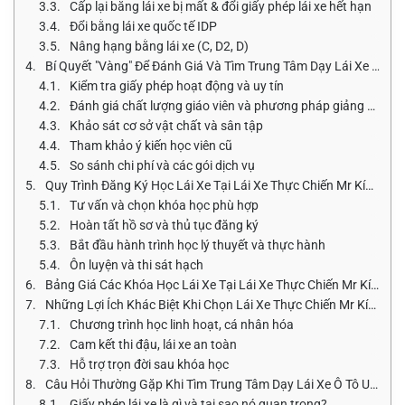
Cấp lại bằng lái xe bị mất & đổi giấy phép lái xe hết hạn
Đổi bằng lái xe quốc tế IDP
Nâng hạng bằng lái xe (C, D2, D)
Bí Quyết "Vàng" Để Đánh Giá Và Tìm Trung Tâm Dạy Lái Xe Ô Tô Uy Tín Tại Gò Vấp
Kiểm tra giấy phép hoạt động và uy tín
Đánh giá chất lượng giáo viên và phương pháp giảng dạy
Khảo sát cơ sở vật chất và sân tập
Tham khảo ý kiến học viên cũ
So sánh chi phí và các gói dịch vụ
Quy Trình Đăng Ký Học Lái Xe Tại Lái Xe Thực Chiến Mr Kính Năm 2026
Tư vấn và chọn khóa học phù hợp
Hoàn tất hồ sơ và thủ tục đăng ký
Bắt đầu hành trình học lý thuyết và thực hành
Ôn luyện và thi sát hạch
Bảng Giá Các Khóa Học Lái Xe Tại Lái Xe Thực Chiến Mr Kính Năm 2026
Những Lợi Ích Khác Biệt Khi Chọn Lái Xe Thực Chiến Mr Kính Để Tìm Trung Tâm Dạy Lái Xe Ô Tô Uy Tín Tại Gò Vấp
Chương trình học linh hoạt, cá nhân hóa
Cam kết thi đậu, lái xe an toàn
Hỗ trợ trọn đời sau khóa học
Câu Hỏi Thường Gặp Khi Tìm Trung Tâm Dạy Lái Xe Ô Tô Uy Tín Tại Gò Vấp
Giấy phép lái xe là gì và tại sao nó quan trọng?