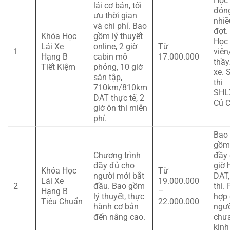
Học 
lái cơ bản, tối
đón
ưu thời gian
nhiề
và chi phí. Bao
đợt.
Khóa Học
gồm lý thuyết
Học
Lái Xe
online, 2 giờ
Từ
1
viên
Hạng B
cabin mô
17.000.000
thầy
Tiết Kiệm
phỏng, 10 giờ
xe. 
sân tập,
thi
710km/810km
SHL
DAT thực tế, 2
Củ C
giờ ôn thi miễn
phí.
Bao
gồm
Chương trình
đầy
đầy đủ cho
giờ 
Khóa Học
Từ
người mới bắt
DAT,
Lái Xe
19.000.000
2
đầu. Bao gồm
thi.
Hạng B
–
lý thuyết, thực
hợp
Tiêu Chuẩn
22.000.000
hành cơ bản
ngư
đến nâng cao.
chư
kinh