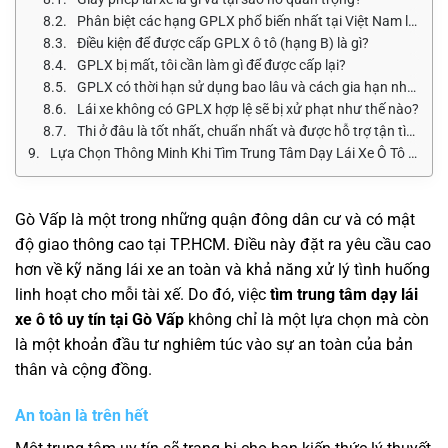
Phân biệt các hạng GPLX phổ biến nhất tại Việt Nam là gì?
Điều kiện để được cấp GPLX ô tô (hạng B) là gì?
GPLX bị mất, tôi cần làm gì để được cấp lại?
GPLX có thời hạn sử dụng bao lâu và cách gia hạn như thế nào?
Lái xe không có GPLX hợp lệ sẽ bị xử phạt như thế nào?
Thi ở đâu là tốt nhất, chuẩn nhất và được hỗ trợ tận tình nhất khi tôi tìm trung tâm dạy lái xe ô tô uy tín tại Gò Vấp?
Lựa Chọn Thông Minh Khi Tìm Trung Tâm Dạy Lái Xe Ô Tô Uy Tín Tại Gò Vấp
Gò Vấp là một trong những quận đông dân cư và có mật
độ giao thông cao tại TP.HCM. Điều này đặt ra yêu cầu cao
hơn về kỹ năng lái xe an toàn và khả năng xử lý tình huống
linh hoạt cho mỗi tài xế. Do đó, việc
tìm trung tâm dạy lái
xe ô tô uy tín tại Gò Vấp
không chỉ là một lựa chọn mà còn
là một khoản đầu tư nghiêm túc vào sự an toàn của bản
thân và cộng đồng.
An toàn là trên hết