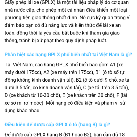
Giấy phép lái xe (GPLX) là một tài liệu pháp lý do cơ quan
nhà nước cấp, cho phép một cá nhân điều khiển một loại
phương tiện giao thông nhất định. Nó cực kỳ quan trọng vì
đảm bảo bạn có đủ năng lực và kiến thức để lái xe an
toàn, đồng thời là yêu cầu bắt buộc khi tham gia giao
thông, tránh bị xử phạt theo quy định pháp luật.
Phân biệt các hạng GPLX phổ biến nhất tại Việt Nam là gì?
Tại Việt Nam, các hạng GPLX phổ biến bao gồm A1 (xe
máy dưới 175cc), A2 (xe máy trên 175cc), B1 (ô tô số tự
động không kinh doanh vận tải), B2 (ô tô dưới 9 chỗ, xe tải
dưới 3.5 tấn, có kinh doanh vận tải), C (xe tải trên 3.5 tấn),
D (xe khách từ 10-30 chỗ), E (xe khách trên 30 chỗ), F (lái
xe sơ mi rơ moóc). Mỗi hạng có điều kiện và phạm vi sử
dụng khác nhau.
Điều kiện để được cấp GPLX ô tô (hạng B) là gì?
Để được cấp GPLX hạng B (B1 hoặc B2), bạn cần đủ 18