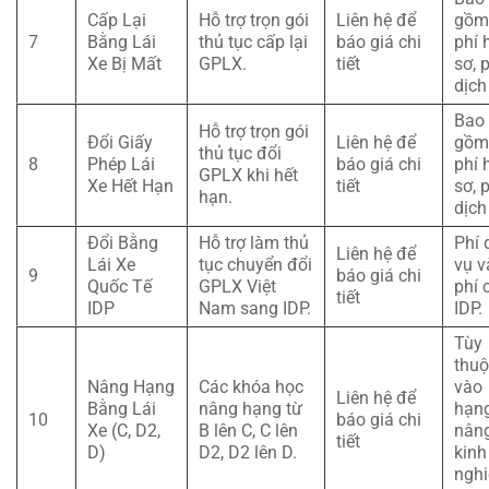
Cấp Lại
Hỗ trợ trọn gói
Liên hệ để
gồm
7
Bằng Lái
thủ tục cấp lại
báo giá chi
phí 
Xe Bị Mất
GPLX.
tiết
sơ, 
dịch
Bao
Hỗ trợ trọn gói
Đổi Giấy
Liên hệ để
gồm
thủ tục đổi
8
Phép Lái
báo giá chi
phí 
GPLX khi hết
Xe Hết Hạn
tiết
sơ, 
hạn.
dịch
Đổi Bằng
Hỗ trợ làm thủ
Phí 
Liên hệ để
Lái Xe
tục chuyển đổi
vụ v
9
báo giá chi
Quốc Tế
GPLX Việt
phí 
tiết
IDP
Nam sang IDP.
IDP.
Tùy
thuộ
Nâng Hạng
Các khóa học
vào
Liên hệ để
Bằng Lái
nâng hạng từ
hạn
10
báo giá chi
Xe (C, D2,
B lên C, C lên
nân
tiết
D)
D2, D2 lên D.
kinh
ngh