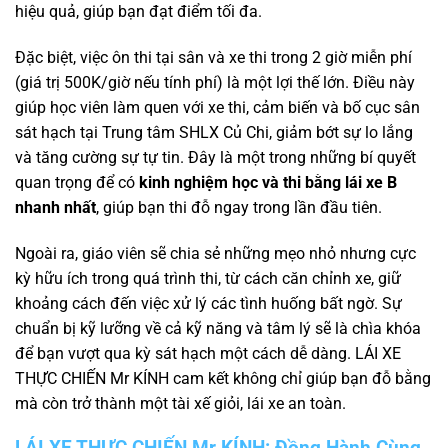
hiệu quả, giúp bạn đạt điểm tối đa.
Đặc biệt, việc ôn thi tại sân và xe thi trong 2 giờ miễn phí
(giá trị 500K/giờ nếu tính phí) là một lợi thế lớn. Điều này
giúp học viên làm quen với xe thi, cảm biến và bố cục sân
sát hạch tại Trung tâm SHLX Củ Chi, giảm bớt sự lo lắng
và tăng cường sự tự tin. Đây là một trong những bí quyết
quan trọng để có
kinh nghiệm học và thi bằng lái xe B
nhanh nhất
, giúp bạn thi đỗ ngay trong lần đầu tiên.
Ngoài ra, giáo viên sẽ chia sẻ những mẹo nhỏ nhưng cực
kỳ hữu ích trong quá trình thi, từ cách căn chỉnh xe, giữ
khoảng cách đến việc xử lý các tình huống bất ngờ. Sự
chuẩn bị kỹ lưỡng về cả kỹ năng và tâm lý sẽ là chìa khóa
để bạn vượt qua kỳ sát hạch một cách dễ dàng. LÁI XE
THỰC CHIẾN Mr KÍNH cam kết không chỉ giúp bạn đỗ bằng
mà còn trở thành một tài xế giỏi, lái xe an toàn.
LÁI XE THỰC CHIẾN Mr KÍNH: Đồng Hành Cùng