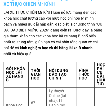
XE THỰC CHIẾN Mr KÍNH
LÁI XE THỰC CHIẾN Mr KÍNH luôn nỗ lực mang đến các
khóa học chất lượng cao với mức học phí hợp lý, minh
bạch và nhiều ưu đãi hấp dẫn, đặc biệt là chương trình “ƯU
ĐÃI ĐẶC BIỆT MỪNG 2026” đang diễn ra. Dưới đây là bảng
giá tham khảo cho các khóa học lái xe hạng B phổ biến
nhất tại trung tâm, giúp bạn có cái nhìn tổng quan về chi
phí để có
kinh nghiệm học và thi bằng lái xe B nhanh
nhất
và hiệu quả.
HỌC
GÓI KHÓA
PHÍ
THỜI
NỘI DUNG
HÌNH
HỌC LÁI
ƯU
GIAN
ĐÀO TẠO
THỨC
XE HẠNG
ĐÃI
HỌC
CHÍNH
HỌC
B
(CHỈ
TỪ)
Lý thuyết
Online (tại
nhà), TH
67
Khóa Học
Cabin mô