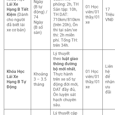
Ngày
Lái Xe
phỏng: 2h, TH
(B tự
01 Học
Hạng B Tiết
Sân tập: 10h,
17
động) /
viên/01
Kiệm
(Dành
TH DAT:
Triệu
74
thầy/01
cho người
710km/810km
VNĐ
Ngày
xe
đã biết lái
(trên 20h), Ôn
(B số
xe cơ bản)
thi tại sân/xe
sàn)
thi: 2h miễn
phí. Tổng TH:
trên 34h.
Lý thuyết
theo
luật giao
thông đường
Liên
bộ mới nhất
,
Khóa Học
01 Học
hệ
Khoảng
Thực hành
Lái Xe
viên/01
để
3 – 3.5
trên xe số tự
Hạng B Tự
thầy/01
nhận
tháng
động đời mới,
Động
xe
ưu
DAT đầy đủ,
đãi
Ôn luyện sát
hạch chuyên
sâu.
Lý thuyết cập