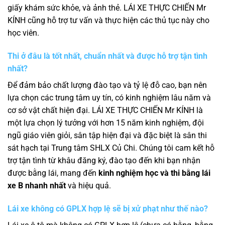
giấy khám sức khỏe, và ảnh thẻ. LÁI XE THỰC CHIẾN Mr
KÍNH cũng hỗ trợ tư vấn và thực hiện các thủ tục này cho
học viên.
Thi ở đâu là tốt nhất, chuẩn nhất và được hỗ trợ tận tình
nhất?
Để đảm bảo chất lượng đào tạo và tỷ lệ đỗ cao, bạn nên
lựa chọn các trung tâm uy tín, có kinh nghiệm lâu năm và
cơ sở vật chất hiện đại. LÁI XE THỰC CHIẾN Mr KÍNH là
một lựa chọn lý tưởng với hơn 15 năm kinh nghiệm, đội
ngũ giáo viên giỏi, sân tập hiện đại và đặc biệt là sân thi
sát hạch tại Trung tâm SHLX Củ Chi. Chúng tôi cam kết hỗ
trợ tận tình từ khâu đăng ký, đào tạo đến khi bạn nhận
được bằng lái, mang đến
kinh nghiệm học và thi bằng lái
xe B nhanh nhất
và hiệu quả.
Lái xe không có GPLX hợp lệ sẽ bị xử phạt như thế nào?