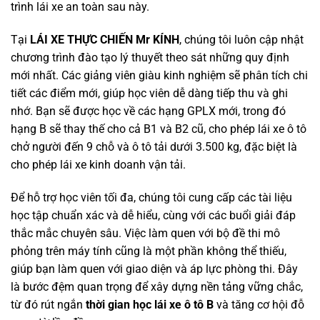
trình lái xe an toàn sau này.
Tại
LÁI XE THỰC CHIẾN Mr KÍNH
, chúng tôi luôn cập nhật
chương trình đào tạo lý thuyết theo sát những quy định
mới nhất. Các giảng viên giàu kinh nghiệm sẽ phân tích chi
tiết các điểm mới, giúp học viên dễ dàng tiếp thu và ghi
nhớ. Bạn sẽ được học về các hạng GPLX mới, trong đó
hạng B sẽ thay thế cho cả B1 và B2 cũ, cho phép lái xe ô tô
chở người đến 9 chỗ và ô tô tải dưới 3.500 kg, đặc biệt là
cho phép lái xe kinh doanh vận tải.
Để hỗ trợ học viên tối đa, chúng tôi cung cấp các tài liệu
học tập chuẩn xác và dễ hiểu, cùng với các buổi giải đáp
thắc mắc chuyên sâu. Việc làm quen với bộ đề thi mô
phỏng trên máy tính cũng là một phần không thể thiếu,
giúp bạn làm quen với giao diện và áp lực phòng thi. Đây
là bước đệm quan trọng để xây dựng nền tảng vững chắc,
từ đó rút ngắn
thời gian học lái xe ô tô B
và tăng cơ hội đỗ