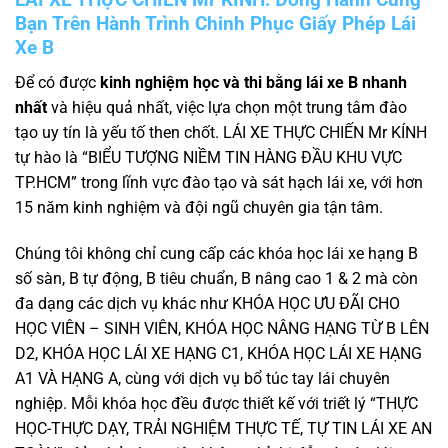
Bạn Trên Hành Trình Chinh Phục Giấy Phép Lái
Xe B
Để có được
kinh nghiệm học và thi bằng lái xe B nhanh
nhất
và hiệu quả nhất, việc lựa chọn một trung tâm đào
tạo uy tín là yếu tố then chốt. LÁI XE THỰC CHIẾN Mr KÍNH
tự hào là “BIỂU TƯỢNG NIỀM TIN HÀNG ĐẦU KHU VỰC
TP.HCM” trong lĩnh vực đào tạo và sát hạch lái xe, với hơn
15 năm kinh nghiệm và đội ngũ chuyên gia tận tâm.
Chúng tôi không chỉ cung cấp các khóa học lái xe hạng B
số sàn, B tự động, B tiêu chuẩn, B nâng cao 1 & 2 mà còn
đa dạng các dịch vụ khác như KHÓA HỌC ƯU ĐÃI CHO
HỌC VIÊN – SINH VIÊN, KHÓA HỌC NÂNG HẠNG TỪ B LÊN
D2, KHÓA HỌC LÁI XE HẠNG C1, KHÓA HỌC LÁI XE HẠNG
A1 VÀ HẠNG A, cùng với dịch vụ bổ túc tay lái chuyên
nghiệp. Mỗi khóa học đều được thiết kế với triết lý “THỰC
HỌC-THỰC DẠY, TRẢI NGHIỆM THỰC TẾ, TỰ TIN LÁI XE AN