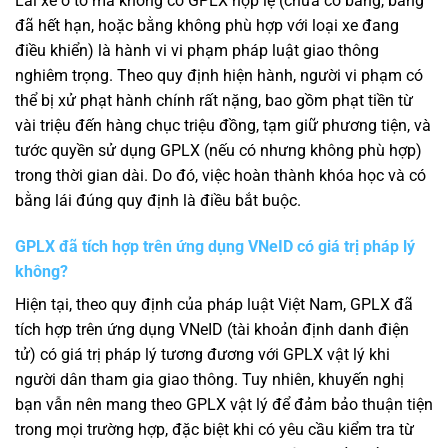
Lái xe ô tô mà không có GPLX hợp lệ (chưa có bằng, bằng
đã hết hạn, hoặc bằng không phù hợp với loại xe đang
điều khiển) là hành vi vi phạm pháp luật giao thông
nghiêm trọng. Theo quy định hiện hành, người vi phạm có
thể bị xử phạt hành chính rất nặng, bao gồm phạt tiền từ
vài triệu đến hàng chục triệu đồng, tạm giữ phương tiện, và
tước quyền sử dụng GPLX (nếu có nhưng không phù hợp)
trong thời gian dài. Do đó, việc hoàn thành khóa học và có
bằng lái đúng quy định là điều bắt buộc.
GPLX đã tích hợp trên ứng dụng VNeID có giá trị pháp lý
không?
Hiện tại, theo quy định của pháp luật Việt Nam, GPLX đã
tích hợp trên ứng dụng VNeID (tài khoản định danh điện
tử) có giá trị pháp lý tương đương với GPLX vật lý khi
người dân tham gia giao thông. Tuy nhiên, khuyến nghị
bạn vẫn nên mang theo GPLX vật lý để đảm bảo thuận tiện
trong mọi trường hợp, đặc biệt khi có yêu cầu kiểm tra từ