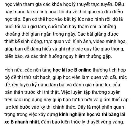
học viên tham gia các khóa học lý thuyết trực tuyến. Điều
này mang lại sự linh hoạt tối đa về thời gian và địa điểm
học tập. Bạn có thể học vào bất kỳ lúc nào rảnh rỗi, dù là
buổi tối sau giờ làm, cuối tuần hay thậm chí là những
khoảng thời gian ngắn trong ngày. Các bài giảng được
thiết kế sinh động, trực quan với hình ảnh, video minh họa,
giúp bạn dễ dàng hiểu và ghi nhớ các quy tắc giao thông,
biển báo, và các tình huống nguy hiểm thường gặp.
Hơn nữa, các nền tảng
học lái xe B online
thường tích hợp
bộ đề thi thử sát hạch, giúp học viên làm quen với cấu trúc
đề, rèn luyện kỹ năng làm bài và đánh giá năng lực của
bản thân trước khi thi thật. Việc luyện tập thường xuyên
trên các ứng dụng này giúp bạn tự tin hơn và giảm thiểu áp
lực khi bước vào kỳ thi chính thức. Đây là một phần quan
trọng trong việc xây dựng
kinh nghiệm học và thi bằng lái
xe B nhanh nhất
, đảm bảo kiến thức lý thuyết vững vàng.