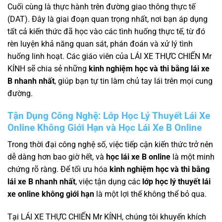
Cuối cùng là thực hành trên đường giao thông thực tế
(DAT). Đây là giai đoạn quan trọng nhất, nơi bạn áp dụng
tất cả kiến thức đã học vào các tình huống thực tế, từ đó
rèn luyện khả năng quan sát, phán đoán và xử lý tình
huống linh hoạt. Các giáo viên của LÁI XE THỰC CHIẾN Mr
KÍNH sẽ chia sẻ những
kinh nghiệm học và thi bằng lái xe
B nhanh nhất
, giúp bạn tự tin làm chủ tay lái trên mọi cung
đường.
Tận Dụng Công Nghệ:
Lớp Học Lý Thuyết Lái Xe
Online Không Giới Hạn
và
Học Lái Xe B Online
Trong thời đại công nghệ số, việc tiếp cận kiến thức trở nên
dễ dàng hơn bao giờ hết, và
học lái xe B online
là một minh
chứng rõ ràng. Để tối ưu hóa
kinh nghiệm học và thi bằng
lái xe B nhanh nhất
, việc tận dụng các
lớp học lý thuyết lái
xe online không giới hạn
là một lợi thế không thể bỏ qua.
Tại LÁI XE THỰC CHIẾN Mr KÍNH, chúng tôi khuyến khích