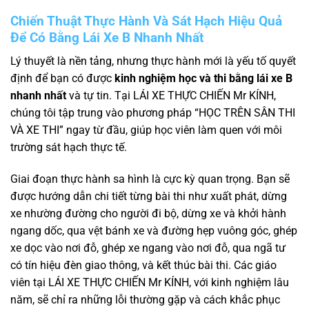
Chiến Thuật Thực Hành Và Sát Hạch Hiệu Quả
Để Có Bằng Lái Xe B Nhanh Nhất
Lý thuyết là nền tảng, nhưng thực hành mới là yếu tố quyết
định để bạn có được
kinh nghiệm học và thi bằng lái xe B
nhanh nhất
và tự tin. Tại LÁI XE THỰC CHIẾN Mr KÍNH,
chúng tôi tập trung vào phương pháp “HỌC TRÊN SÂN THI
VÀ XE THI” ngay từ đầu, giúp học viên làm quen với môi
trường sát hạch thực tế.
Giai đoạn thực hành sa hình là cực kỳ quan trọng. Bạn sẽ
được hướng dẫn chi tiết từng bài thi như xuất phát, dừng
xe nhường đường cho người đi bộ, dừng xe và khởi hành
ngang dốc, qua vệt bánh xe và đường hẹp vuông góc, ghép
xe dọc vào nơi đỗ, ghép xe ngang vào nơi đỗ, qua ngã tư
có tín hiệu đèn giao thông, và kết thúc bài thi. Các giáo
viên tại LÁI XE THỰC CHIẾN Mr KÍNH, với kinh nghiệm lâu
năm, sẽ chỉ ra những lỗi thường gặp và cách khắc phục