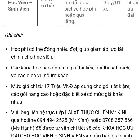
Học Viên –
ưu đãi đặc
thầy/01
nhận
cơ bản
Sinh Viên
biệt về học phí
xe
ưu
hoặc quà
đãi
tặng.
Ghi chú:
Học phí có thể đóng nhiều đợt, giúp giảm áp lực tài
chính cho học viên.
Các khóa học bao gồm chi phí tài liệu, phí thi sát hạch,
và các dịch vụ hỗ trợ khác.
Mức giá chỉ từ 17 Triệu VNĐ áp dụng cho gói tiết kiệm,
các gói nâng cao hoặc đặc biệt sẽ có mức giá khác
nhau.
Vui lòng liên hệ trực tiếp LÁI XE THỰC CHIẾN Mr KÍNH
qua hotline 094 494 2525 (Mr Kính) hoặc 0708 357 566
(Ms Hạnh) để được tư vấn chi tiết về các KHÓA HỌC ƯU
ĐÃI CHO HỌC VIÊN – SINH VIÊN và nhận báo giá chính