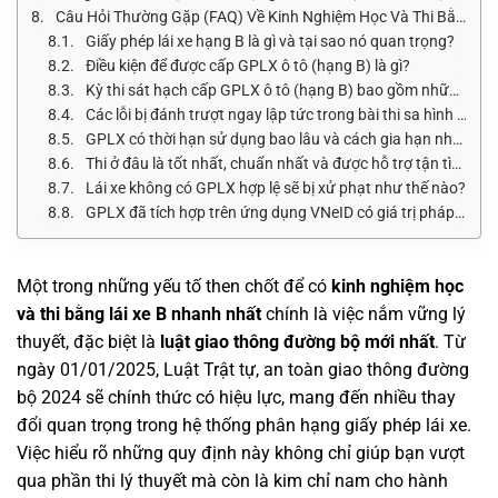
Câu Hỏi Thường Gặp (FAQ) Về Kinh Nghiệm Học Và Thi Bằng Lái Xe B Nhanh Nhất
Giấy phép lái xe hạng B là gì và tại sao nó quan trọng?
Điều kiện để được cấp GPLX ô tô (hạng B) là gì?
Kỳ thi sát hạch cấp GPLX ô tô (hạng B) bao gồm những phần thi nào?
Các lỗi bị đánh trượt ngay lập tức trong bài thi sa hình (hạng B) là gì?
GPLX có thời hạn sử dụng bao lâu và cách gia hạn như thế nào?
Thi ở đâu là tốt nhất, chuẩn nhất và được hỗ trợ tận tình nhất?
Lái xe không có GPLX hợp lệ sẽ bị xử phạt như thế nào?
GPLX đã tích hợp trên ứng dụng VNeID có giá trị pháp lý không?
Một trong những yếu tố then chốt để có
kinh nghiệm học
và thi bằng lái xe B nhanh nhất
chính là việc nắm vững lý
thuyết, đặc biệt là
luật giao thông đường bộ mới nhất
. Từ
ngày 01/01/2025, Luật Trật tự, an toàn giao thông đường
bộ 2024 sẽ chính thức có hiệu lực, mang đến nhiều thay
đổi quan trọng trong hệ thống phân hạng giấy phép lái xe.
Việc hiểu rõ những quy định này không chỉ giúp bạn vượt
qua phần thi lý thuyết mà còn là kim chỉ nam cho hành