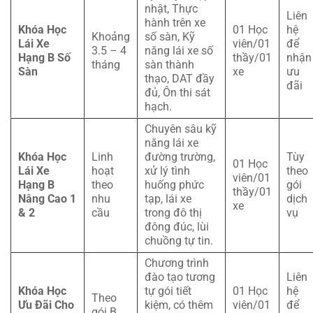
nhật, Thực
Liên
hành trên xe
Khóa Học
01 Học
hệ
Khoảng
số sàn, Kỹ
Lái Xe
viên/01
để
3.5 – 4
năng lái xe số
Hạng B Số
thầy/01
nhận
tháng
sàn thành
Sàn
xe
ưu
thạo, DAT đầy
đãi
đủ, Ôn thi sát
hạch.
Chuyên sâu kỹ
năng lái xe
Khóa Học
Linh
đường trường,
Tùy
01 Học
Lái Xe
hoạt
xử lý tình
theo
viên/01
Hạng B
theo
huống phức
gói
thầy/01
Nâng Cao 1
nhu
tạp, lái xe
dịch
xe
& 2
cầu
trong đô thị
vụ
đông đúc, lùi
chuồng tự tin.
Chương trình
đào tạo tương
Liên
Khóa Học
tự gói tiết
01 Học
hệ
Theo
Ưu Đãi Cho
kiệm, có thêm
viên/01
để
gói B