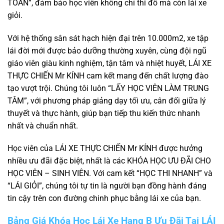
TOÀN”, đảm bảo học viên không chỉ thi đỗ mà còn lái xe
giỏi.
Với hệ thống sân sát hạch hiện đại trên 10.000m2, xe tập
lái đời mới được bảo dưỡng thường xuyên, cùng đội ngũ
giáo viên giàu kinh nghiệm, tận tâm và nhiệt huyết, LÁI XE
THỰC CHIẾN Mr KÍNH cam kết mang đến chất lượng đào
tạo vượt trội. Chúng tôi luôn “LẤY HỌC VIÊN LÀM TRUNG
TÂM”, với phương pháp giảng dạy tối ưu, cân đối giữa lý
thuyết và thực hành, giúp bạn tiếp thu kiến thức nhanh
nhất và chuẩn nhất.
Học viên của LÁI XE THỰC CHIẾN Mr KÍNH được hưởng
nhiều ưu đãi đặc biệt, nhất là các KHÓA HỌC ƯU ĐÃI CHO
HỌC VIÊN – SINH VIÊN. Với cam kết “HỌC THI NHANH” và
“LÁI GIỎI”, chúng tôi tự tin là người bạn đồng hành đáng
tin cậy trên con đường chinh phục bằng lái xe của bạn.
Bảng Giá Khóa Học Lái Xe Hạng B Ưu Đãi Tại LÁI