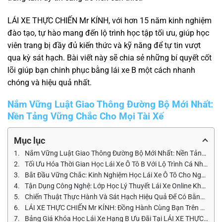
LÁI XE THỰC CHIẾN Mr KÍNH, với hơn 15 năm kinh nghiệm
đào tạo, tự hào mang đến lộ trình học tập tối ưu, giúp học
viên trang bị đầy đủ kiến thức và kỹ năng để tự tin vượt
qua kỳ sát hạch. Bài viết này sẽ chia sẻ những bí quyết cốt
lõi giúp bạn chinh phục bằng lái xe B một cách nhanh
chóng và hiệu quả nhất.
Nắm Vững
Luật Giao Thông Đường Bộ Mới Nhất
:
Nền Tảng Vững Chắc Cho Mọi Tài Xế
Mục lục
Nắm Vững Luật Giao Thông Đường Bộ Mới Nhất: Nền Tảng Vững Chắc Cho Mọi Tài Xế
Tối Ưu Hóa Thời Gian Học Lái Xe Ô Tô B Với Lộ Trình Cá Nhân Hóa
Bắt Đầu Vững Chắc: Kinh Nghiệm Học Lái Xe Ô Tô Cho Người Mới Bắt Đầu
Tận Dụng Công Nghệ: Lớp Học Lý Thuyết Lái Xe Online Không Giới Hạn và Học Lái Xe B Online
Chiến Thuật Thực Hành Và Sát Hạch Hiệu Quả Để Có Bằng Lái Xe B Nhanh Nhất
LÁI XE THỰC CHIẾN Mr KÍNH: Đồng Hành Cùng Bạn Trên Hành Trình Chinh Phục Giấy Phép Lái Xe B
Bảng Giá Khóa Học Lái Xe Hạng B Ưu Đãi Tại LÁI XE THỰC CHIẾN Mr KÍNH