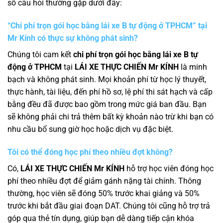
số câu hỏi thường gặp dưới đây:
“Chi phí trọn gói học bằng lái xe B tự động ở TPHCM” tại
Mr Kính có thực sự không phát sinh?
Chúng tôi cam kết
chi phí trọn gói học bằng lái xe B tự
động ở TPHCM
tại
LÁI XE THỰC CHIẾN Mr KÍNH
là minh
bạch và không phát sinh. Mọi khoản phí từ học lý thuyết,
thực hành, tài liệu, đến phí hồ sơ, lệ phí thi sát hạch và cấp
bằng đều đã được bao gồm trong mức giá ban đầu. Bạn
sẽ không phải chi trả thêm bất kỳ khoản nào trừ khi bạn có
nhu cầu bổ sung giờ học hoặc dịch vụ đặc biệt.
Tôi có thể đóng học phí theo nhiều đợt không?
Có,
LÁI XE THỰC CHIẾN Mr
KÍNH
hỗ trợ học viên đóng học
phí theo nhiều đợt để giảm gánh nặng tài chính. Thông
thường, học viên sẽ đóng 50% trước khai giảng và 50%
trước khi bắt đầu giai đoạn DAT. Chúng tôi cũng hỗ trợ trả
góp qua thẻ tín dụng, giúp bạn dễ dàng tiếp cận khóa