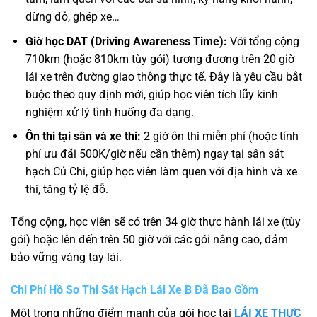
dừng đỗ, ghép xe…
Giờ học DAT (Driving Awareness Time):
Với tổng cộng
710km (hoặc 810km tùy gói) tương đương trên 20 giờ
lái xe trên đường giao thông thực tế. Đây là yêu cầu bắt
buộc theo quy định mới, giúp học viên tích lũy kinh
nghiệm xử lý tình huống đa dạng.
Ôn thi tại sân và xe thi:
2 giờ ôn thi miễn phí (hoặc tính
phí ưu đãi 500K/giờ nếu cần thêm) ngay tại sân sát
hạch Củ Chi, giúp học viên làm quen với địa hình và xe
thi, tăng tỷ lệ đỗ.
Tổng cộng, học viên sẽ có trên 34 giờ thực hành lái xe (tùy
gói) hoặc lên đến trên 50 giờ với các gói nâng cao, đảm
bảo vững vàng tay lái.
Chi Phí Hồ Sơ Thi Sát Hạch Lái Xe B Đã Bao Gồm
Một trong những điểm mạnh của gói học tại
LÁI XE THỰC