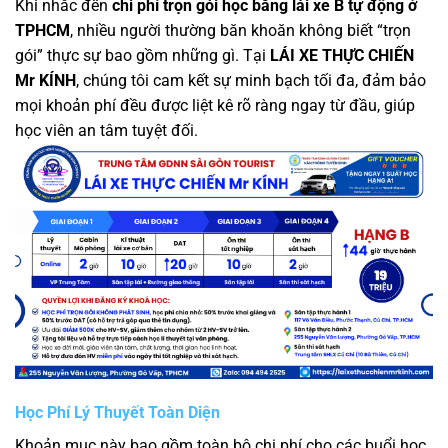
Khi nhắc đến
chi phí trọn gói học bằng lái xe B tự động ở
TPHCM
, nhiều người thường băn khoăn không biết “trọn
gói” thực sự bao gồm những gì. Tại
LÁI XE THỰC CHIẾN
Mr KÍNH
, chúng tôi cam kết sự minh bạch tối đa, đảm bảo
mọi khoản phí đều được liệt kê rõ ràng ngay từ đầu, giúp
học viên an tâm tuyệt đối.
Học Phí Lý Thuyết Toàn Diện
Khoản mục này bao gồm toàn bộ chi phí cho các buổi học