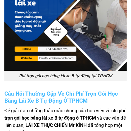
Phí trọn gói học bằng lái xe B tự động tại TP.HCM
Câu Hỏi Thường Gặp Về Chi Phí Trọn Gói Học
Bằng Lái Xe B Tự Động Ở TPHCM
Để giải đáp những thắc mắc chung của học viên về
chi phí
trọn gói học bằng lái xe B tự động ở TPHCM
và các vấn đề
liên quan,
LÁI XE THỰC CHIẾN Mr KÍNH
đã tổng hợp một