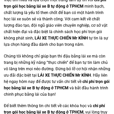
trọn gói học bằng lái xe B tự động ở TPHCM
minh bạch,
chất lượng là yếu tố then chốt để bạn có một hành trình
học lái xe suôn sẻ và thành công. Với cam kết về chất
lượng đào tạo, đội ngũ giáo viên chuyên nghiệp, cơ sở vật
chất hiện đại và đặc biệt là chính sách học phí trọn gói
không phát sinh,
LÁI XE THỰC CHIẾN Mr KÍNH
tự tin là sự
lựa chọn hàng đầu dành cho bạn trong năm.
Chúng tôi không chỉ giúp bạn thi đậu bằng lái xe mà còn
trang bị những kỹ năng “thực chiến” để bạn tự tin làm chủ
vô lăng trên mọi nẻo đường. Đừng bỏ lỡ cơ hội nhận những
ưu đãi đặc biệt tại
LÁI XE THỰC CHIẾN Mr KÍNH
. Hãy liên
hệ ngay hôm nay để được tư vấn chi tiết về
chi phí trọn gói
học bằng lái xe B tự động ở TPHCM
và bắt đầu hành trình
chinh phục bằng lái của bạn!
Để biết thêm thông tin chi tiết về các khóa học và
chi phí
trọn gói học bằng lái xe B tự động ở TPHCM
, vui lòng truy