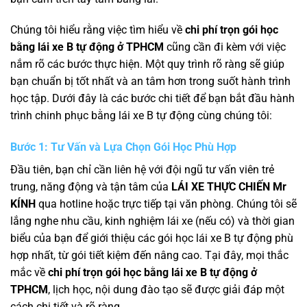
Chúng tôi hiểu rằng việc tìm hiểu về
chi phí trọn gói học
bằng lái xe B tự động ở TPHCM
cũng cần đi kèm với việc
nắm rõ các bước thực hiện. Một quy trình rõ ràng sẽ giúp
bạn chuẩn bị tốt nhất và an tâm hơn trong suốt hành trình
học tập. Dưới đây là các bước chi tiết để bạn bắt đầu hành
trình chinh phục bằng lái xe B tự động cùng chúng tôi:
Bước 1: Tư Vấn và Lựa Chọn Gói Học Phù Hợp
Đầu tiên, bạn chỉ cần liên hệ với đội ngũ tư vấn viên trẻ
trung, năng động và tận tâm của
LÁI XE THỰC CHIẾN Mr
KÍNH
qua hotline hoặc trực tiếp tại văn phòng. Chúng tôi sẽ
lắng nghe nhu cầu, kinh nghiệm lái xe (nếu có) và thời gian
biểu của bạn để giới thiệu các gói học lái xe B tự động phù
hợp nhất, từ gói tiết kiệm đến nâng cao. Tại đây, mọi thắc
mắc về
chi phí trọn gói học bằng lái xe B tự động ở
TPHCM
, lịch học, nội dung đào tạo sẽ được giải đáp một
cách chi tiết và rõ ràng.