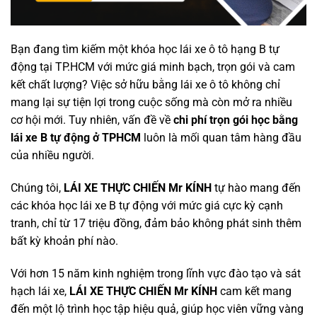
Bạn đang tìm kiếm một khóa học lái xe ô tô hạng B tự
động tại TP.HCM với mức giá minh bạch, trọn gói và cam
kết chất lượng? Việc sở hữu bằng lái xe ô tô không chỉ
mang lại sự tiện lợi trong cuộc sống mà còn mở ra nhiều
cơ hội mới. Tuy nhiên, vấn đề về
chi phí trọn gói học bằng
lái xe B tự động ở TPHCM
luôn là mối quan tâm hàng đầu
của nhiều người.
Chúng tôi,
LÁI XE THỰC CHIẾN Mr KÍNH
tự hào mang đến
các khóa học lái xe B tự động với mức giá cực kỳ cạnh
tranh, chỉ từ 17 triệu đồng, đảm bảo không phát sinh thêm
bất kỳ khoản phí nào.
Với hơn 15 năm kinh nghiệm trong lĩnh vực đào tạo và sát
hạch lái xe,
LÁI XE THỰC CHIẾN Mr KÍNH
cam kết mang
đến một lộ trình học tập hiệu quả, giúp học viên vững vàng