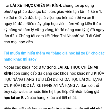
Tại
LÁI XE THỰC CHIẾN Mr KÍNH
, chúng tôi áp dụng
phương pháp đào tạo bài bản, giáo viên tận tâm 1 kèm 1,
xe đời mới và đặc biệt là việc học trên sân thi và xe thi
ngay từ đầu. Điều này giúp học viên nắm vững kiến thức,
kỹ năng và tâm lý vững vàng, từ đó nâng cao tỷ lệ đỗ ngay
lần đầu. Chúng tôi cam kết “Học Thi Nhanh” và “Lái Giỏi”
cho mọi học viên.
Tôi muốn tìm hiểu thêm về “bảng giá học lái xe B” cho các
hạng khác thì sao?
Ngoài các khóa học B tự động,
LÁI XE THỰC CHIẾN Mr
KÍNH
còn cung cấp đa dạng các khóa học khác như KHÓA
HỌC NÂNG HẠNG TỪ B LÊN D2, KHÓA HỌC LÁI XE HẠNG
C1, KHÓA HỌC LÁI XE HẠNG A1 VÀ HẠNG A. Bạn có thể
truy cập website hoặc liên hệ trực tiếp để nhận
bảng giá
học lái xe B
và các hạng khác chi tiết nhất.
Việc tìm hiểu và lựa chọn một trung tâm uy tín với
chi phí