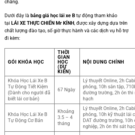
chăng.
Dưới đây là
bảng giá học lái xe B
tự động tham khảo
tại
LÁI XE THỰC CHIẾN Mr KÍNH
, được xây dựng dựa trên
chất lượng đào tạo, số giờ thực hành và các dịch vụ hỗ trợ
đi kèm:
THỜI
GIAN
GÓI KHÓA HỌC
HỌC
NỘI DUNG CHÍNH
(DỰ
KIẾN)
Khóa Học Lái Xe B
Lý thuyết Online, 2h Ca
Tự Động Tiết Kiệm
phỏng, 10h sân tập, 71
67 Ngày
(Dành cho người đã
đường trường, 2h ôn thi 
biết lái cơ bản)
hạch
Lý thuyết Online, 2h Ca
Khoảng
Khóa Học Lái Xe B
phỏng, 10h kỹ thuật lái 
3.5 – 4
Tự Động Cơ Bản
DAT đường trường, 10h ô
tháng
nghiệp, 2h ôn thi sát hạ