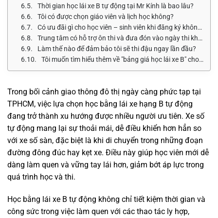
Thời gian học lái xe B tự động tại Mr Kính là bao lâu?
Tôi có được chọn giáo viên và lịch học không?
Có ưu đãi gì cho học viên – sinh viên khi đăng ký không?
Trung tâm có hỗ trợ ôn thi và đưa đón vào ngày thi không?
Làm thế nào để đảm bảo tôi sẽ thi đậu ngay lần đầu?
Tôi muốn tìm hiểu thêm về "bảng giá học lái xe B" cho các hạng khác thì sao?
Trong bối cảnh giao thông đô thị ngày càng phức tạp tại
TPHCM, việc lựa chọn học bằng lái xe hạng B tự động
đang trở thành xu hướng được nhiều người ưu tiên. Xe số
tự động mang lại sự thoải mái, dễ điều khiển hơn hẳn so
với xe số sàn, đặc biệt là khi di chuyển trong những đoạn
đường đông đúc hay kẹt xe. Điều này giúp học viên mới dễ
dàng làm quen và vững tay lái hơn, giảm bớt áp lực trong
quá trình học và thi.
Học bằng lái xe B tự động không chỉ tiết kiệm thời gian và
công sức trong việc làm quen với các thao tác ly hợp,