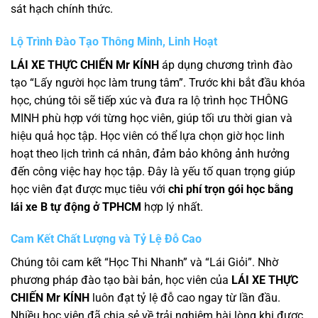
sát hạch chính thức.
Lộ Trình Đào Tạo Thông Minh, Linh Hoạt
LÁI XE THỰC CHIẾN Mr KÍNH
áp dụng chương trình đào
tạo “Lấy người học làm trung tâm”. Trước khi bắt đầu khóa
học, chúng tôi sẽ tiếp xúc và đưa ra lộ trình học THÔNG
MINH phù hợp với từng học viên, giúp tối ưu thời gian và
hiệu quả học tập. Học viên có thể lựa chọn giờ học linh
hoạt theo lịch trình cá nhân, đảm bảo không ảnh hưởng
đến công việc hay học tập. Đây là yếu tố quan trọng giúp
học viên đạt được mục tiêu với
chi phí trọn gói học bằng
lái xe B tự động ở TPHCM
hợp lý nhất.
Cam Kết Chất Lượng và Tỷ Lệ Đỗ Cao
Chúng tôi cam kết “Học Thi Nhanh” và “Lái Giỏi”. Nhờ
phương pháp đào tạo bài bản, học viên của
LÁI XE THỰC
CHIẾN Mr KÍNH
luôn đạt tỷ lệ đỗ cao ngay từ lần đầu.
Nhiều học viên đã chia sẻ về trải nghiệm hài lòng khi được