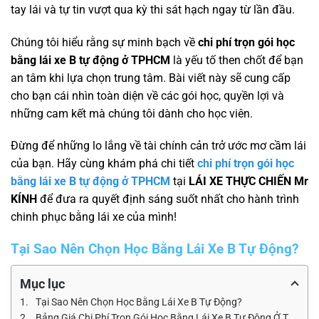
tay lái và tự tin vượt qua kỳ thi sát hạch ngay từ lần đầu.
Chúng tôi hiểu rằng sự minh bạch về
chi phí trọn gói học
bằng lái xe B tự động ở TPHCM
là yếu tố then chốt để bạn
an tâm khi lựa chọn trung tâm. Bài viết này sẽ cung cấp
cho bạn cái nhìn toàn diện về các gói học, quyền lợi và
những cam kết mà chúng tôi dành cho học viên.
Đừng để những lo lắng về tài chính cản trở ước mơ cầm lái
của bạn. Hãy cùng khám phá chi tiết
chi phí trọn gói học
bằng lái xe B tự động ở TPHCM
tại
LÁI XE THỰC CHIẾN Mr
KÍNH
để đưa ra quyết định sáng suốt nhất cho hành trình
chinh phục bằng lái xe của mình!
Tại Sao Nên Chọn Học Bằng Lái Xe B Tự Động?
Mục lục
Tại Sao Nên Chọn Học Bằng Lái Xe B Tự Động?
Bảng Giá Chi Phí Trọn Gói Học Bằng Lái Xe B Tự Động Ở TPHCM Mới Nhất