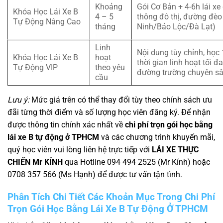
Khoảng
Gói Cơ Bản + 4-6h lái x
Khóa Học Lái Xe B
4 – 5
thông đô thị, đường đèo
Tự Động Nâng Cao
tháng
Ninh/Bảo Lộc/Đà Lạt)
Linh
Nội dung tùy chỉnh, học 
Khóa Học Lái Xe B
hoạt
thời gian linh hoạt tối đa
Tự Động VIP
theo yêu
đường trường chuyên s
cầu
Lưu ý:
Mức giá trên có thể thay đổi tùy theo chính sách ưu
đãi từng thời điểm và số lượng học viên đăng ký. Để nhận
được thông tin chính xác nhất về
chi phí trọn gói học bằng
lái xe B tự động ở TPHCM
và các chương trình khuyến mãi,
quý học viên vui lòng liên hệ trực tiếp với
LÁI XE THỰC
CHIẾN Mr KÍNH
qua Hotline 094 494 2525 (Mr Kính) hoặc
0708 357 566 (Ms Hạnh) để được tư vấn tận tình.
Phân Tích Chi Tiết Các Khoản Mục Trong Chi Phí
Trọn Gói Học Bằng Lái Xe B Tự Động Ở TPHCM