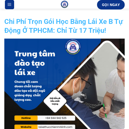
Bỏ
GỌI NGAY
qua
nội
Chi Phí Trọn Gói Học Bằng Lái Xe B Tự
dung
Động Ở TPHCM: Chỉ Từ 17 Triệu!