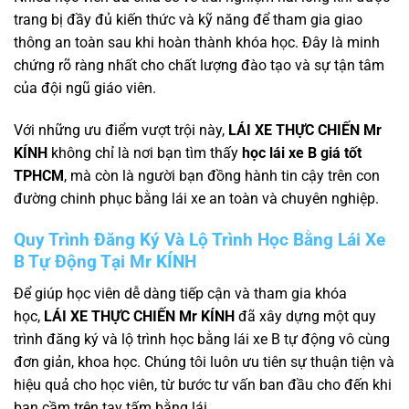
trang bị đầy đủ kiến thức và kỹ năng để tham gia giao
thông an toàn sau khi hoàn thành khóa học. Đây là minh
chứng rõ ràng nhất cho chất lượng đào tạo và sự tận tâm
của đội ngũ giáo viên.
Với những ưu điểm vượt trội này,
LÁI XE THỰC CHIẾN Mr
KÍNH
không chỉ là nơi bạn tìm thấy
học lái xe B giá tốt
TPHCM
, mà còn là người bạn đồng hành tin cậy trên con
đường chinh phục bằng lái xe an toàn và chuyên nghiệp.
Quy Trình Đăng Ký Và Lộ Trình Học Bằng Lái Xe
B Tự Động Tại Mr KÍNH
Để giúp học viên dễ dàng tiếp cận và tham gia khóa
học,
LÁI XE THỰC CHIẾN Mr KÍNH
đã xây dựng một quy
trình đăng ký và lộ trình học bằng lái xe B tự động vô cùng
đơn giản, khoa học. Chúng tôi luôn ưu tiên sự thuận tiện và
hiệu quả cho học viên, từ bước tư vấn ban đầu cho đến khi
bạn cầm trên tay tấm bằng lái.