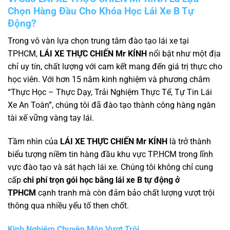
Chọn Hàng Đầu Cho Khóa Học Lái Xe B Tự
Động?
Trong vô vàn lựa chọn trung tâm đào tạo lái xe tại
TPHCM,
LÁI XE THỰC CHIẾN Mr KÍNH
nổi bật như một địa
chỉ uy tín, chất lượng với cam kết mang đến giá trị thực cho
học viên. Với hơn 15 năm kinh nghiệm và phương châm
“Thực Học – Thực Dạy, Trải Nghiệm Thực Tế, Tự Tin Lái
Xe An Toàn”, chúng tôi đã đào tạo thành công hàng ngàn
tài xế vững vàng tay lái.
Tầm nhìn của
LÁI XE THỰC CHIẾN Mr KÍNH
là trở thành
biểu tượng niềm tin hàng đầu khu vực TP.HCM trong lĩnh
vực đào tạo và sát hạch lái xe. Chúng tôi không chỉ cung
cấp
chi phí trọn gói học bằng lái xe B tự động ở
TPHCM
cạnh tranh mà còn đảm bảo chất lượng vượt trội
thông qua nhiều yếu tố then chốt.
Kinh Nghiệm Chuyên Môn Vượt Trội