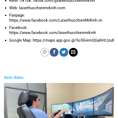
Kênh TikTok: tiktok.com/@laixethucchienmrkinh
Web: laixethucchienmrkinh.com
Fanpage:
https://www.facebook.com/LaixethucchienMrKinh.vn
Facebook:
https://www.facebook.com/laixethucchienmrkinh
Google Map: https://maps.app.goo.gl/5o5GremQGahHLtzu8
Xem thêm