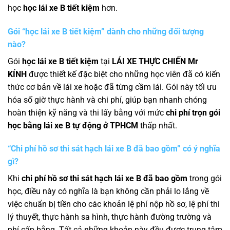
học
học lái xe B tiết kiệm
hơn.
Gói “học lái xe B tiết kiệm” dành cho những đối tượng
nào?
Gói
học lái xe B tiết kiệm
tại
LÁI XE THỰC CH
I
ẾN Mr
KÍNH
được thiết kế đặc biệt cho những học viên đã có kiến
thức cơ bản về lái xe hoặc đã từng cầm lái. Gói này tối ưu
hóa số giờ thực hành và chi phí, giúp bạn nhanh chóng
hoàn thiện kỹ năng và thi lấy bằng với mức
chi phí trọn gói
học bằng lái xe B tự động ở TPHCM
thấp nhất.
“Chi phí hồ sơ thi sát hạch lái xe B đã bao gồm” có ý nghĩa
gì?
Khi
chi phí hồ sơ thi sát hạch lái xe B đã bao gồm
trong gói
học, điều này có nghĩa là bạn không cần phải lo lắng về
việc chuẩn bị tiền cho các khoản lệ phí nộp hồ sơ, lệ phí thi
lý thuyết, thực hành sa hình, thực hành đường trường và
phí cấp bằng. Tất cả những khoản này đều được trung tâm