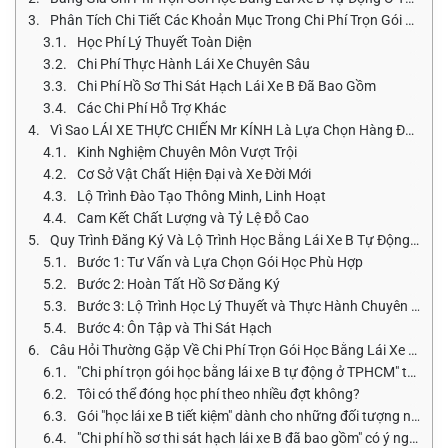
Phân Tích Chi Tiết Các Khoản Mục Trong Chi Phí Trọn Gói Học Bằng Lái Xe B Tự Động Ở TPHCM
Học Phí Lý Thuyết Toàn Diện
Chi Phí Thực Hành Lái Xe Chuyên Sâu
Chi Phí Hồ Sơ Thi Sát Hạch Lái Xe B Đã Bao Gồm
Các Chi Phí Hỗ Trợ Khác
Vì Sao LÁI XE THỰC CHIẾN Mr KÍNH Là Lựa Chọn Hàng Đầu Cho Khóa Học Lái Xe B Tự Động?
Kinh Nghiệm Chuyên Môn Vượt Trội
Cơ Sở Vật Chất Hiện Đại và Xe Đời Mới
Lộ Trình Đào Tạo Thông Minh, Linh Hoạt
Cam Kết Chất Lượng và Tỷ Lệ Đỗ Cao
Quy Trình Đăng Ký Và Lộ Trình Học Bằng Lái Xe B Tự Động Tại Mr KÍNH
Bước 1: Tư Vấn và Lựa Chọn Gói Học Phù Hợp
Bước 2: Hoàn Tất Hồ Sơ Đăng Ký
Bước 3: Lộ Trình Học Lý Thuyết và Thực Hành Chuyên Nghiệp
Bước 4: Ôn Tập và Thi Sát Hạch
Câu Hỏi Thường Gặp Về Chi Phí Trọn Gói Học Bằng Lái Xe B Tự Động Ở TPHCM
"Chi phí trọn gói học bằng lái xe B tự động ở TPHCM" tại Mr Kính có thực sự không phát sinh?
Tôi có thể đóng học phí theo nhiều đợt không?
Gói "học lái xe B tiết kiệm" dành cho những đối tượng nào?
"Chi phí hồ sơ thi sát hạch lái xe B đã bao gồm" có ý nghĩa gì?