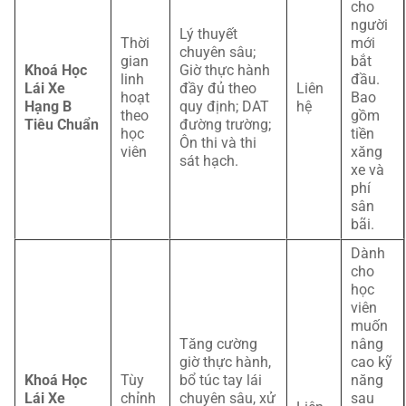
cho
người
Lý thuyết
Thời
mới
chuyên sâu;
gian
bắt
Khoá Học
Giờ thực hành
linh
đầu.
Lái Xe
đầy đủ theo
Liên
hoạt
Bao
Hạng B
quy định; DAT
hệ
theo
gồm
Tiêu Chuẩn
đường trường;
học
tiền
Ôn thi và thi
viên
xăng
sát hạch.
xe và
phí
sân
bãi.
Dành
cho
học
viên
muốn
Tăng cường
nâng
giờ thực hành,
cao kỹ
Khoá Học
Tùy
bổ túc tay lái
năng
Lái Xe
chỉnh
chuyên sâu, xử
sau