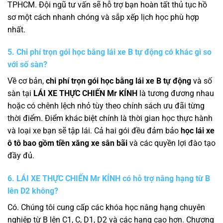
TPHCM. Đội ngũ tư vấn sẽ hỗ trợ bạn hoàn tất thủ tục hồ
sơ một cách nhanh chóng và sắp xếp lịch học phù hợp
nhất.
5. Chi phí trọn gói học bằng lái xe B tự động có khác gì so
với số sàn?
Về cơ bản,
chi phí trọn gói học bằng lái xe B tự động
và số
sàn tại
LÁI XE THỰC CHIẾN Mr KÍNH
là tương đương nhau
hoặc có chênh lệch nhỏ tùy theo chính sách ưu đãi từng
thời điểm. Điểm khác biệt chính là thời gian học thực hành
và loại xe bạn sẽ tập lái. Cả hai gói đều đảm bảo
học lái xe
ô tô bao gồm tiền xăng xe sân bãi
và các quyền lợi đào tạo
đầy đủ.
6.
LÁI XE THỰC CHIẾN Mr KÍNH
có hỗ trợ nâng hạng từ B
lên D2 không?
Có. Chúng tôi cung cấp các khóa học nâng hạng chuyên
nghiệp từ B lên C1, C, D1, D2 và các hạng cao hơn. Chương