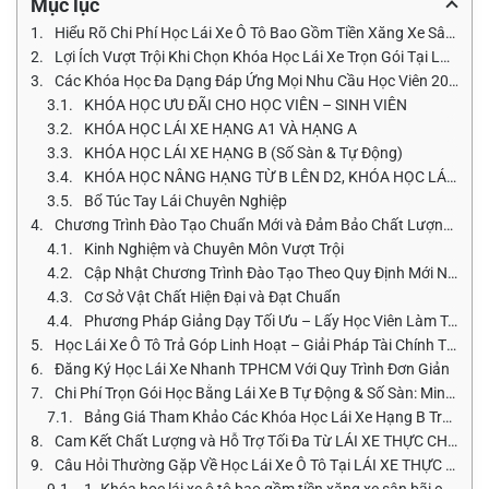
Mục lục
Hiểu Rõ Chi Phí Học Lái Xe Ô Tô Bao Gồm Tiền Xăng Xe Sân Bãi Năm 2026
Lợi Ích Vượt Trội Khi Chọn Khóa Học Lái Xe Trọn Gói Tại LÁI XE THỰC CHIẾN Mr KÍNH
Các Khóa Học Đa Dạng Đáp Ứng Mọi Nhu Cầu Học Viên 2026
KHÓA HỌC ƯU ĐÃI CHO HỌC VIÊN – SINH VIÊN
KHÓA HỌC LÁI XE HẠNG A1 VÀ HẠNG A
KHÓA HỌC LÁI XE HẠNG B (Số Sàn & Tự Động)
KHÓA HỌC NÂNG HẠNG TỪ B LÊN D2, KHÓA HỌC LÁI XE HẠNG C1, KHÓA HỌC LÁI XE HẠNG C
Bổ Túc Tay Lái Chuyên Nghiệp
Chương Trình Đào Tạo Chuẩn Mới và Đảm Bảo Chất Lượng E-E-A-T
Kinh Nghiệm và Chuyên Môn Vượt Trội
Cập Nhật Chương Trình Đào Tạo Theo Quy Định Mới Nhất
Cơ Sở Vật Chất Hiện Đại và Đạt Chuẩn
Phương Pháp Giảng Dạy Tối Ưu – Lấy Học Viên Làm Trung Tâm
Học Lái Xe Ô Tô Trả Góp Linh Hoạt – Giải Pháp Tài Chính Tối Ưu
Đăng Ký Học Lái Xe Nhanh TPHCM Với Quy Trình Đơn Giản
Chi Phí Trọn Gói Học Bằng Lái Xe B Tự Động & Số Sàn: Minh Bạch và Hiệu Quả
Bảng Giá Tham Khảo Các Khóa Học Lái Xe Hạng B Trọn Gói 2026
Cam Kết Chất Lượng và Hỗ Trợ Tối Đa Từ LÁI XE THỰC CHIẾN Mr KÍNH
Câu Hỏi Thường Gặp Về Học Lái Xe Ô Tô Tại LÁI XE THỰC CHIẾN Mr KÍNH
1. Khóa học lái xe ô tô bao gồm tiền xăng xe sân bãi có thực sự trọn gói không?