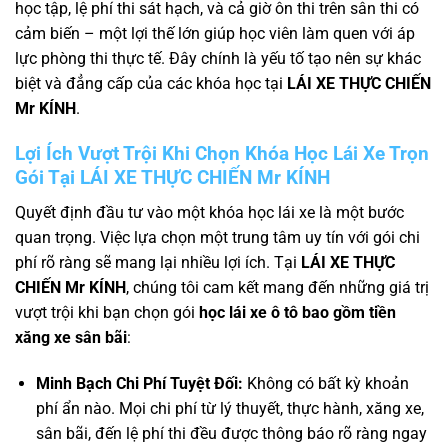
học tập, lệ phí thi sát hạch, và cả giờ ôn thi trên sân thi có
cảm biến – một lợi thế lớn giúp học viên làm quen với áp
lực phòng thi thực tế. Đây chính là yếu tố tạo nên sự khác
biệt và đẳng cấp của các khóa học tại
LÁI XE THỰC CHIẾN
Mr KÍNH
.
Lợi Ích Vượt Trội Khi Chọn Khóa Học Lái Xe Trọn
Gói Tại LÁI XE THỰC CHIẾN Mr KÍNH
Quyết định đầu tư vào một khóa học lái xe là một bước
quan trọng. Việc lựa chọn một trung tâm uy tín với gói chi
phí rõ ràng sẽ mang lại nhiều lợi ích. Tại
LÁI XE THỰC
CHIẾN Mr KÍNH
, chúng tôi cam kết mang đến những giá trị
vượt trội khi bạn chọn gói
học lái xe ô tô bao gồm tiền
xăng xe sân bãi
:
Minh Bạch Chi Phí Tuyệt Đối:
Không có bất kỳ khoản
phí ẩn nào. Mọi chi phí từ lý thuyết, thực hành, xăng xe,
sân bãi, đến lệ phí thi đều được thông báo rõ ràng ngay