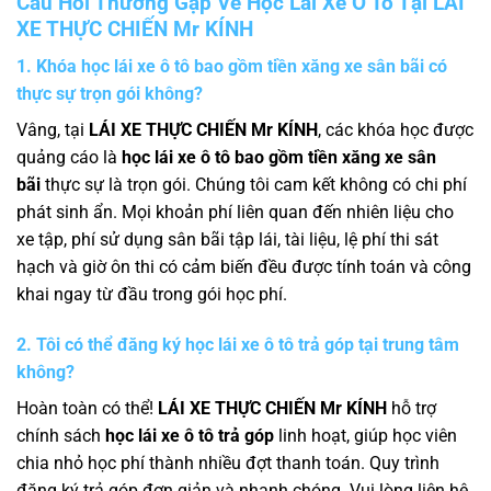
Câu Hỏi Thường Gặp Về Học Lái Xe Ô Tô Tại LÁI
XE THỰC CHIẾN Mr KÍNH
1. Khóa học lái xe ô tô bao gồm tiền xăng xe sân bãi có
thực sự trọn gói không?
Vâng, tại
LÁI XE THỰC CHIẾN Mr KÍNH
, các khóa học được
quảng cáo là
học lái xe ô tô bao gồm tiền xăng xe sân
bãi
thực sự là trọn gói. Chúng tôi cam kết không có chi phí
phát sinh ẩn. Mọi khoản phí liên quan đến nhiên liệu cho
xe tập, phí sử dụng sân bãi tập lái, tài liệu, lệ phí thi sát
hạch và giờ ôn thi có cảm biến đều được tính toán và công
khai ngay từ đầu trong gói học phí.
2. Tôi có thể đăng ký học lái xe ô tô trả góp tại trung tâm
không?
Hoàn toàn có thể!
LÁI XE THỰC CHIẾN Mr KÍNH
hỗ trợ
chính sách
học lái xe ô tô trả góp
linh hoạt, giúp học viên
chia nhỏ học phí thành nhiều đợt thanh toán. Quy trình
đăng ký trả góp đơn giản và nhanh chóng. Vui lòng liên hệ