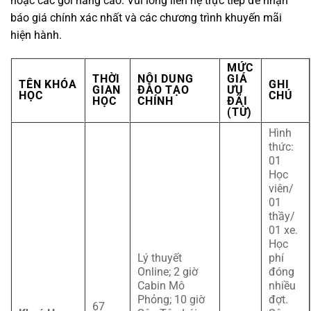
hoặc các gói nâng cao. Vui lòng liên hệ trực tiếp để nhận
báo giá chính xác nhất và các chương trình khuyến mãi
hiện hành.
MỨC
THỜI
NỘI DUNG
GIÁ
TÊN KHÓA
GHI
GIAN
ĐÀO TẠO
ƯU
HỌC
CHÚ
HỌC
CHÍNH
ĐÃI
(TỪ)
Hình
thức:
01
Học
viên/
01
thầy/
01 xe.
Học
Lý thuyết
phí
Online; 2 giờ
đóng
Cabin Mô
nhiều
Phỏng; 10 giờ
đợt.
67