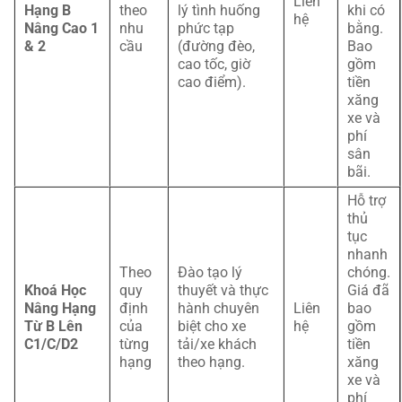
Liên
Hạng B
theo
lý tình huống
khi có
hệ
Nâng Cao 1
nhu
phức tạp
bằng.
& 2
cầu
(đường đèo,
Bao
cao tốc, giờ
gồm
cao điểm).
tiền
xăng
xe và
phí
sân
bãi.
Hỗ trợ
thủ
tục
nhanh
Theo
Đào tạo lý
chóng.
Khoá Học
quy
thuyết và thực
Giá đã
Nâng Hạng
định
hành chuyên
Liên
bao
Từ B Lên
của
biệt cho xe
hệ
gồm
C1/C/D2
từng
tải/xe khách
tiền
hạng
theo hạng.
xăng
xe và
phí