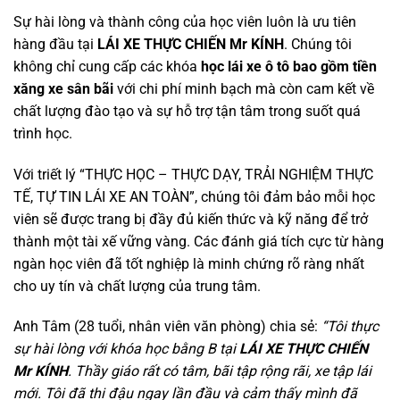
Sự hài lòng và thành công của học viên luôn là ưu tiên
hàng đầu tại
LÁI XE THỰC CHIẾN Mr KÍNH
. Chúng tôi
không chỉ cung cấp các khóa
học lái xe ô tô bao gồm tiền
xăng xe sân bãi
với chi phí minh bạch mà còn cam kết về
chất lượng đào tạo và sự hỗ trợ tận tâm trong suốt quá
trình học.
Với triết lý “THỰC HỌC – THỰC DẠY, TRẢI NGHIỆM THỰC
TẾ, TỰ TIN LÁI XE AN TOÀN”, chúng tôi đảm bảo mỗi học
viên sẽ được trang bị đầy đủ kiến thức và kỹ năng để trở
thành một tài xế vững vàng. Các đánh giá tích cực từ hàng
ngàn học viên đã tốt nghiệp là minh chứng rõ ràng nhất
cho uy tín và chất lượng của trung tâm.
Anh Tâm (28 tuổi, nhân viên văn phòng) chia sẻ:
“Tôi thực
sự hài lòng với khóa học bằng B tại
LÁI XE THỰC CHIẾN
Mr KÍNH
. Thầy giáo rất có tâm, bãi tập rộng rãi, xe tập lái
mới. Tôi đã thi đậu ngay lần đầu và cảm thấy mình đã