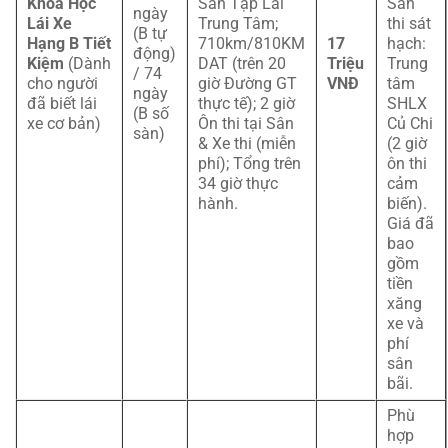
Khoá Học
Sân Tập Lái
Sân
ngày
Lái Xe
Trung Tâm;
thi sát
(B tự
Hạng B Tiết
710km/810KM
17
hạch:
động)
Kiệm
(Dành
DAT (trên 20
Triệu
Trung
/ 74
cho người
giờ Đường GT
VNĐ
tâm
ngày
đã biết lái
thực tế); 2 giờ
SHLX
(B số
xe cơ bản)
Ôn thi tại Sân
Củ Chi
sàn)
& Xe thi (miễn
(2 giờ
phí); Tổng trên
ôn thi
34 giờ thực
cảm
hành.
biến).
Giá đã
bao
gồm
tiền
xăng
xe và
phí
sân
bãi.
Phù
hợp