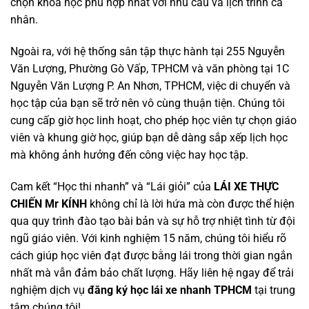
chọn khóa học phù hợp nhất với nhu cầu và lịch trình cá
nhân.
Ngoài ra, với hệ thống sân tập thực hành tại 255 Nguyễn
Văn Lượng, Phường Gò Vấp, TPHCM và văn phòng tại 1C
Nguyễn Văn Lượng P. An Nhơn, TPHCM, việc di chuyển và
học tập của bạn sẽ trở nên vô cùng thuận tiện. Chúng tôi
cung cấp giờ học linh hoạt, cho phép học viên tự chọn giáo
viên và khung giờ học, giúp bạn dễ dàng sắp xếp lịch học
mà không ảnh hưởng đến công việc hay học tập.
Cam kết “Học thi nhanh” và “Lái giỏi” của
LÁI XE THỰC
CHIẾN Mr KÍNH
không chỉ là lời hứa mà còn được thể hiện
qua quy trình đào tạo bài bản và sự hỗ trợ nhiệt tình từ đội
ngũ giáo viên. Với kinh nghiệm 15 năm, chúng tôi hiểu rõ
cách giúp học viên đạt được bằng lái trong thời gian ngắn
nhất mà vẫn đảm bảo chất lượng. Hãy liên hệ ngay để trải
nghiệm dịch vụ
đăng ký học lái xe nhanh TPHCM
tại trung
tâm chúng tôi!