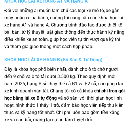
KHÓA HỌC LÁI XE HẠNG A1 VÀ HẠNG A
Đối với những ai muốn làm chủ các loại xe mô tô, xe gắn
máy hoặc xe ba bánh, chúng tôi cung cấp các khóa học lái
xe hạng A1 và hạng A. Chương trình đào tạo được thiết kế
bài bản, từ lý thuyết luật giao thông đến thực hành kỹ năng
điều khiển xe an toàn, giúp học viên tự tin vượt qua kỳ thi
và tham gia giao thông một cách hợp pháp.
KHÓA HỌC LÁI XE HẠNG B (Số Sàn & Tự Động)
Đây là khóa học phổ biến nhất, dành cho ô tô chở người
đến 9 chỗ và ô tô tải dưới 3.500 kg. Theo quy định mới
năm 2026, hạng B sẽ thay thế cả B1 và B2 cũ, cho phép lái
xe kinh doanh vận tải. Chúng tôi có cả khóa
chi phí trọn gói
học bằng lái xe B tự động
và số sàn, với thời gian học linh
hoạt, hình thức 1 thầy 1 trò, đảm bảo học viên tiếp thu kiến
thức và kỹ năng tốt nhất. Chi phí luôn bao gồm tiền xăng
xe và sân bãi, mang lại sự an tâm tuyệt đối.