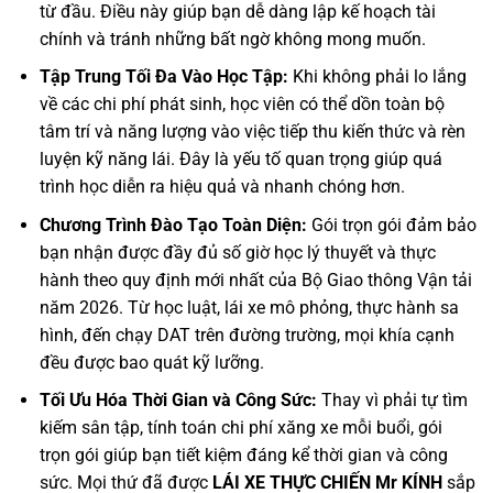
từ đầu. Điều này giúp bạn dễ dàng lập kế hoạch tài
chính và tránh những bất ngờ không mong muốn.
Tập Trung Tối Đa Vào Học Tập:
Khi không phải lo lắng
về các chi phí phát sinh, học viên có thể dồn toàn bộ
tâm trí và năng lượng vào việc tiếp thu kiến thức và rèn
luyện kỹ năng lái. Đây là yếu tố quan trọng giúp quá
trình học diễn ra hiệu quả và nhanh chóng hơn.
Chương Trình Đào Tạo Toàn Diện:
Gói trọn gói đảm bảo
bạn nhận được đầy đủ số giờ học lý thuyết và thực
hành theo quy định mới nhất của Bộ Giao thông Vận tải
năm 2026. Từ học luật, lái xe mô phỏng, thực hành sa
hình, đến chạy DAT trên đường trường, mọi khía cạnh
đều được bao quát kỹ lưỡng.
Tối Ưu Hóa Thời Gian và Công Sức:
Thay vì phải tự tìm
kiếm sân tập, tính toán chi phí xăng xe mỗi buổi, gói
trọn gói giúp bạn tiết kiệm đáng kể thời gian và công
sức. Mọi thứ đã được
LÁI XE THỰC CHIẾN Mr KÍNH
sắp