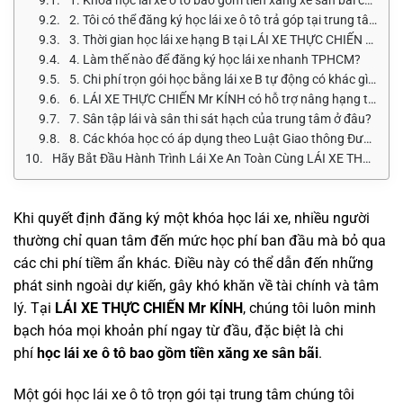
2. Tôi có thể đăng ký học lái xe ô tô trả góp tại trung tâm không?
3. Thời gian học lái xe hạng B tại LÁI XE THỰC CHIẾN Mr KÍNH là bao lâu?
4. Làm thế nào để đăng ký học lái xe nhanh TPHCM?
5. Chi phí trọn gói học bằng lái xe B tự động có khác gì so với số sàn?
6. LÁI XE THỰC CHIẾN Mr KÍNH có hỗ trợ nâng hạng từ B lên D2 không?
7. Sân tập lái và sân thi sát hạch của trung tâm ở đâu?
8. Các khóa học có áp dụng theo Luật Giao thông Đường bộ 2026 không?
Hãy Bắt Đầu Hành Trình Lái Xe An Toàn Cùng LÁI XE THỰC CHIẾN Mr KÍNH
Khi quyết định đăng ký một khóa học lái xe, nhiều người
thường chỉ quan tâm đến mức học phí ban đầu mà bỏ qua
các chi phí tiềm ẩn khác. Điều này có thể dẫn đến những
phát sinh ngoài dự kiến, gây khó khăn về tài chính và tâm
lý. Tại
LÁI XE THỰC CHIẾN Mr KÍNH
, chúng tôi luôn minh
bạch hóa mọi khoản phí ngay từ đầu, đặc biệt là chi
phí
học lái xe ô tô bao gồm tiền xăng xe sân bãi
.
Một gói học lái xe ô tô trọn gói tại trung tâm chúng tôi