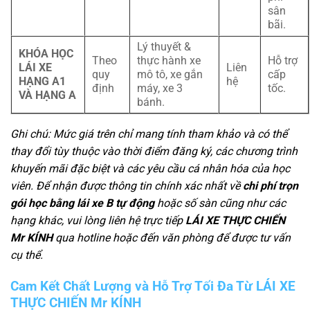
sân
bãi.
Lý thuyết &
KHÓA HỌC
Theo
thực hành xe
Hỗ trợ
LÁI XE
Liên
quy
mô tô, xe gắn
cấp
HẠNG A1
hệ
định
máy, xe 3
tốc.
VÀ HẠNG A
bánh.
Ghi chú: Mức giá trên chỉ mang tính tham khảo và có thể
thay đổi tùy thuộc vào thời điểm đăng ký, các chương trình
khuyến mãi đặc biệt và các yêu cầu cá nhân hóa của học
viên. Để nhận được thông tin chính xác nhất về
chi phí trọn
gói học bằng lái xe B tự động
hoặc số sàn cũng như các
hạng khác, vui lòng liên hệ trực tiếp
LÁI XE THỰC CHIẾN
Mr KÍNH
qua hotline hoặc đến văn phòng để được tư vấn
cụ thể.
Cam Kết Chất Lượng và Hỗ Trợ Tối Đa Từ LÁI XE
THỰC CHIẾN Mr KÍNH