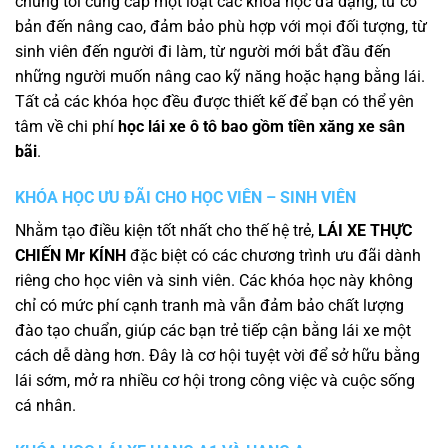
chúng tôi cung cấp một loạt các khóa học đa dạng, từ cơ
bản đến nâng cao, đảm bảo phù hợp với mọi đối tượng, từ
sinh viên đến người đi làm, từ người mới bắt đầu đến
những người muốn nâng cao kỹ năng hoặc hạng bằng lái.
Tất cả các khóa học đều được thiết kế để bạn có thể yên
tâm về chi phí
học lái xe ô tô bao gồm tiền xăng xe sân
bãi
.
KHÓA HỌC ƯU ĐÃI CHO HỌC VIÊN – SINH VIÊN
Nhằm tạo điều kiện tốt nhất cho thế hệ trẻ,
LÁI XE THỰC
CHIẾN Mr KÍNH
đặc biệt có các chương trình ưu đãi dành
riêng cho học viên và sinh viên. Các khóa học này không
chỉ có mức phí cạnh tranh mà vẫn đảm bảo chất lượng
đào tạo chuẩn, giúp các bạn trẻ tiếp cận bằng lái xe một
cách dễ dàng hơn. Đây là cơ hội tuyệt vời để sở hữu bằng
lái sớm, mở ra nhiều cơ hội trong công việc và cuộc sống
cá nhân.